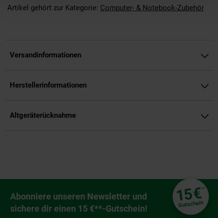
Artikel gehört zur Kategorie:
Computer- & Notebook-Zubehör
Versandinformationen
Herstellerinformationen
Altgeräterücknahme
Fußzeile
€
15
**
Newsletter Anmeldung
Abonniere unseren Newsletter und
Gutschein
sichere dir einen 15 €**-Gutschein!