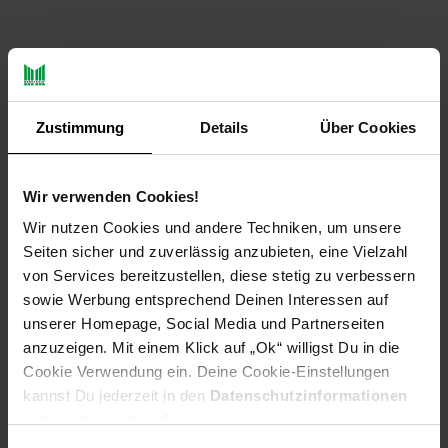
PAYBACK
Zustimmung
Details
Über Cookies
Payback Punkte
Basis°Punkte:
81
Extra°Punkte:
0
Wir verwenden Cookies!
Wir nutzen Cookies und andere Techniken, um unsere
Produktbeschreibung
Seiten sicher und zuverlässig anzubieten, eine Vielzahl
von Services bereitzustellen, diese stetig zu verbessern
sowie Werbung entsprechend Deinen Interessen auf
Das Logitech MX Keys S Combo in elegantem Graphit bietet
unserer Homepage, Social Media und Partnerseiten
ein perfekt aufeinander abgestimmtes Maus-Tastatur-Set für
ultimative Produktivität und Komfort. Dieses Set umfasst die
anzuzeigen. Mit einem Klick auf „Ok“ willigst Du in die
MX Master 3S Maus und eine ergonomische
Cookie Verwendung ein. Deine Cookie-Einstellungen
Handballenauflage für langanhaltenden Arbeitskomfort. Die
kannst Du jederzeit in den
Datenschutzinformationen
MX Master 3S Maus und die MX Keys S Tastatur sind mit
ändern bzw. widerrufen.
wiederaufladbaren Li-Po-Akkus ausgestattet, die eine