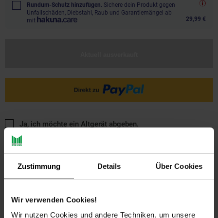
Rundum-Schutz hinzufügen.
Sichere dein Produkt gegen
Unfallschäden, Diebstahl, Raub und Garantiemängel ab
29,99 €
mit
Aktuell ausverkauft
Ja, ich möchte ein Altgerät abgeben.
Zustimmung
Details
Über Cookies
Wir verwenden Cookies!
PAYBACK
Wir nutzen Cookies und andere Techniken, um unsere