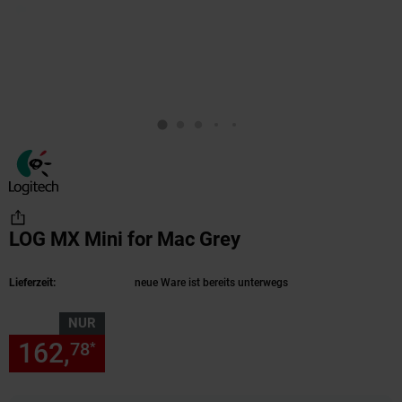
LOG MX Mini for Mac Grey
(Produkt aktuell a
Lieferzeit:
neue Ware ist bereits unterwegs
NUR
162,
nur 162,
€ Sternchen Fu
78
78
*