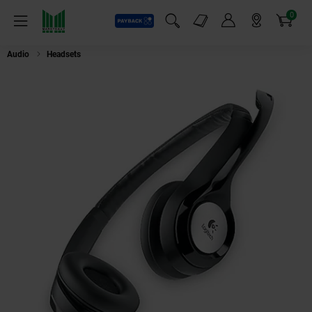
0
Payback
Markt-Angebote
Artikel
Menü
Suchfeld einblenden
Mein Konto
Markt finden
Warenkorb
Audio
Headsets
Logitech H390 USB Headset Black