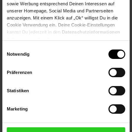
sowie Werbung entsprechend Deinen Interessen auf
Extra°Punkte:
0
unserer Homepage, Social Media und Partnerseiten
anzuzeigen. Mit einem Klick auf „Ok“ willigst Du in die
Cookie Verwendung ein. Deine Cookie-Einstellungen
Produktbeschreibung
kannst Du jederzeit in den
Datenschutzinformationen
ändern bzw. widerrufen.
Komfortables Stereo-Headset mit weich gepolstertem
Einwilligungsauswahl
Kopfbügel und weich gepolsterten Ohrmuscheln für
Notwendig
stundenlangen Tragekomfort, flexiblem und drehbarem
Mikrofon mit Rauschunterdrückung für klar verständliche
Gespräche, Lautstärkeregler und Stummschalter am Kabel und
Präferenzen
praktischem Plug&Play für den USB-Anschluss.
Artikelnummer: 3092400000
Statistiken
EAN: 5099206030015
Artikel gehört zur Kategorie:
Headsets
Marketing
Versandinformationen