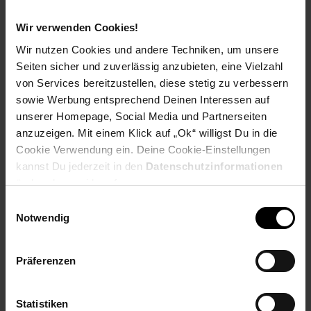
Payback Punkte
Basis°Punkte:
13
Wir verwenden Cookies!
Extra°Punkte:
0
Wir nutzen Cookies und andere Techniken, um unsere
Seiten sicher und zuverlässig anzubieten, eine Vielzahl
von Services bereitzustellen, diese stetig zu verbessern
Produktbeschreibung
sowie Werbung entsprechend Deinen Interessen auf
unserer Homepage, Social Media und Partnerseiten
Bei gleichem Klickgefühl und um 90 % reduzierten
anzuzeigen. Mit einem Klick auf „Ok“ willigst Du in die
Klickgeräuschen im Vergleich zu herkömmlichen Mäusen
Cookie Verwendung ein. Deine Cookie-Einstellungen
werden sowohl S ie als auch Ihr Umfeld die leise M220 SILENT
kannst Du jederzeit in den
Datenschutzinformationen
zu schätzen wissen. Sie verfügt über einen automatischen
ändern bzw. widerrufen.
Standby-Modus und eine lange Batterielaufzeit von 18
Monaten sowie über eine stabile kabellose Reichweite von 10
Einwilligungsauswahl
Metern mit 128-Bit-Verschlüsselung zwischen Maus und
Notwendig
Empfänger.Dank ihrer geringen Abmessungen können Sie
diese Maus zudem überallhin mitnehmen. Stecken Sie einfach
den winzigen USB-Empfänger in den Computer ein. Die Maus
Präferenzen
ist kompatibel mit Windows®, Mac, Chrome OS und Linux®.
Das Logitech® Advanced Optical Tracking erlaubt flüssige und
präzise Bewegungen auf fast jeder Oberfläche. *Vergleich des
Statistiken