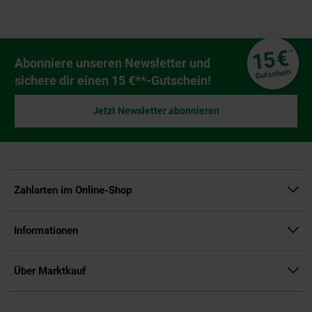
Fußzeile
€
15
**
Newsletter Anmeldung
Abonniere unseren Newsletter und
Gutschein
sichere dir einen 15 €**-Gutschein!
Jetzt Newsletter abonnieren
Zahlarten im Online-Shop
Informationen
Über Marktkauf