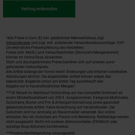
Vertrag widerrufen
*Alle Preise in Euro (€) inkl. gesetzlicher Mehrwertsteuer, zzgl.
Fußnoten
Versandkosten
und zzgl. evtl. anfallender Versandkostenzuschläge. UVP:
Unverbindliche Preisempfehlung des Herstellers.
Preise (inkl. MwSt.) und Verkaufseinheiten (Stückzahl/Mengeneinheit)
können im Online-Shop abweichen.
Statt- und durchgestrichene Preise beziehen sich auf unseren zuvor
geforderten Verkaufspreis.
Alle Artikel solange der Vorrat reicht! Änderungen und Irrtümer vorbehalten.
Abbildungen ähnlich. Die abgebildeten Artikel können wegen des
begrenzten Angebots schon am ersten Tag ausverkauft sein.
Abgabe nur in haushaltsüblichen Mengen!
**15€ Rabatt im Marktkauf Online-Shop auf das komplette Sortiment ab
einem Mindestbestellwert von 200 €. Ausgenommen: Kategorie Multimedia,
Gutscheine, Bücher und Pre- & Anfangsmilchnahrung sowie gesondert
gekennzeichnete Artikel. Keine Anrechnung auf Versandkosten. Der
Gutschein wird nur einmalig an Neuanmelder versendet. Nur online
einlösbar. Nur ein Gutschein pro Person und Bestellung. Restbeträge werden
nicht ausgezahlt. Nicht mit anderen Aktionsvorteilen (PAYBACK oder
sonstige Shop-Aktionen) kombinierbar.
***Positive Bonitätsprüfung vorausgesetzt