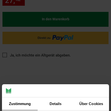
27,
nur 27,
€ Sternchen Fußn
In den Warenkorb
Ja, ich möchte ein Altgerät abgeben.
PAYBACK
Zustimmung
Details
Über Cookies