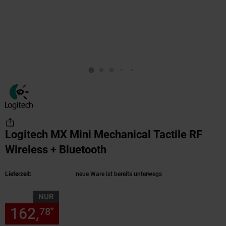
Logitech MX Mini Mechanical Tactile RF
Wireless + Bluetooth
(Produkt aktuell ausver
Lieferzeit:
neue Ware ist bereits unterwegs
NUR
162,
nur 162,
€ Sternchen Fu
78
78
*