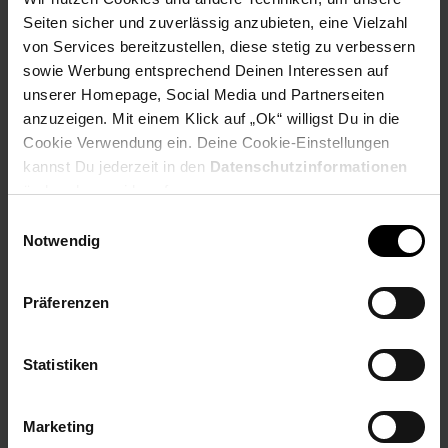
Seiten sicher und zuverlässig anzubieten, eine Vielzahl
PAYBACK
von Services bereitzustellen, diese stetig zu verbessern
sowie Werbung entsprechend Deinen Interessen auf
Payback Punkte
Basis°Punkte:
81
unserer Homepage, Social Media und Partnerseiten
Extra°Punkte:
0
anzuzeigen. Mit einem Klick auf „Ok“ willigst Du in die
Cookie Verwendung ein. Deine Cookie-Einstellungen
kannst Du jederzeit in den
Datenschutzinformationen
Produktbeschreibung
ändern bzw. widerrufen.
Einwilligungsauswahl
Notwendig
Wir präsentieren: MX Mechanical und MX Mechanical Mini –
Tastaturen mit außergewöhnlicher Haptik, Präzision und
Leistung.Flache mechanische Switches sorgen für ein
Präferenzen
neuartiges Tippgefühl. Ultrapräzise und stabile Switches
bieten einen großen und angenehm vertrauten Tastenhub bei
flachem Formfaktor. Ihre Finger gleiten mühelos über die
Statistiken
matte Oberfläche der Tasten – und zweifarbige Tastenkappen
machen einfach, Ihre Finger zu positionieren und
unterbrechungsfrei zu arbeiten.
Marketing