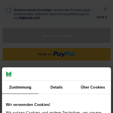
Rundum-Schutz hinzufügen.
Sichere dein Produkt gegen
Unfallschäden, Diebstahl, Raub und Garantiemängel ab
29,99 €
mit
Aktuell ausverkauft
Ja, ich möchte ein Altgerät abgeben.
Zustimmung
Details
Über Cookies
Wir verwenden Cookies!
Wir nutzen Cookies und andere Techniken, um unsere