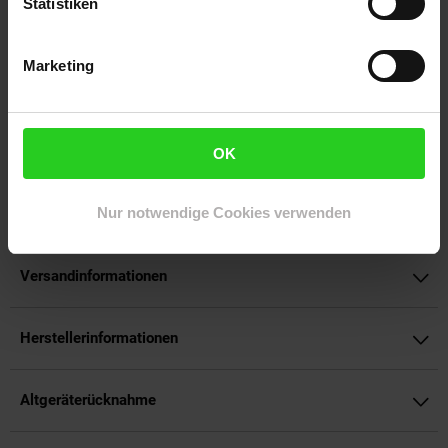
Statistiken
mit ultraniedriger Latenz und knackigem, fühlbarem
Klick.Entdecke die neueste Version unserer preisgekrönten
60g-Gaming-Maus. Diese Maus bricht jede Barriere zwischen
Marketing
dir und dem Sieg und bietet eine Vielzahl an fortschrittlichen
Features.
Artikelnummer: 3095549000
OK
EAN: 5099206104525
Artikel gehört zur Kategorie:
Computer- & Notebook-Zubehör
Nur notwendige Cookies verwenden
Versandinformationen
Herstellerinformationen
Altgeräterücknahme