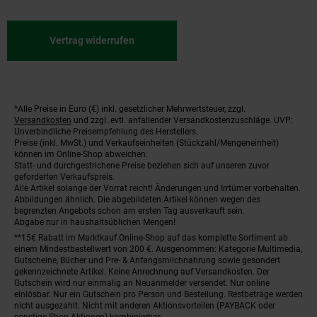
Vertrag widerrufen
*Alle Preise in Euro (€) inkl. gesetzlicher Mehrwertsteuer, zzgl.
Fußnoten
Versandkosten
und zzgl. evtl. anfallender Versandkostenzuschläge. UVP:
Unverbindliche Preisempfehlung des Herstellers.
Preise (inkl. MwSt.) und Verkaufseinheiten (Stückzahl/Mengeneinheit)
können im Online-Shop abweichen.
Statt- und durchgestrichene Preise beziehen sich auf unseren zuvor
geforderten Verkaufspreis.
Alle Artikel solange der Vorrat reicht! Änderungen und Irrtümer vorbehalten.
Abbildungen ähnlich. Die abgebildeten Artikel können wegen des
begrenzten Angebots schon am ersten Tag ausverkauft sein.
Abgabe nur in haushaltsüblichen Mengen!
**15€ Rabatt im Marktkauf Online-Shop auf das komplette Sortiment ab
einem Mindestbestellwert von 200 €. Ausgenommen: Kategorie Multimedia,
Gutscheine, Bücher und Pre- & Anfangsmilchnahrung sowie gesondert
gekennzeichnete Artikel. Keine Anrechnung auf Versandkosten. Der
Gutschein wird nur einmalig an Neuanmelder versendet. Nur online
einlösbar. Nur ein Gutschein pro Person und Bestellung. Restbeträge werden
nicht ausgezahlt. Nicht mit anderen Aktionsvorteilen (PAYBACK oder
sonstige Shop-Aktionen) kombinierbar.