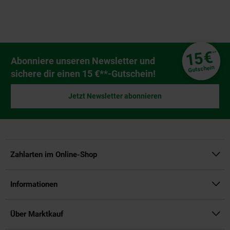
Fußzeile
€
15
**
Newsletter Anmeldung
Abonniere unseren Newsletter und
Gutschein
sichere dir einen 15 €**-Gutschein!
Jetzt Newsletter abonnieren
Zahlarten im Online-Shop
Informationen
Über Marktkauf