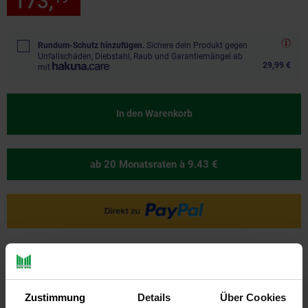
173,
nur 173,
€ Sternchen Fu
Rundum-Schutz hinzufügen.
Sichere dein Produkt gegen
Unfallschäden, Diebstahl, Raub und Garantiemängel ab
29,99 €
mit
In den Warenkorb
ab 20 Monatsraten
à 9.43 €
Ja, ich möchte ein Altgerät abgeben.
Zustimmung
Details
Über Cookies