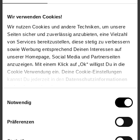
Wir verwenden Cookies!
Wir nutzen Cookies und andere Techniken, um unsere
Seiten sicher und zuverlässig anzubieten, eine Vielzahl
PAYBACK
von Services bereitzustellen, diese stetig zu verbessern
sowie Werbung entsprechend Deinen Interessen auf
unserer Homepage, Social Media und Partnerseiten
Payback Punkte
Basis°Punkte:
86
Extra°Punkte:
0
anzuzeigen. Mit einem Klick auf „Ok“ willigst Du in die
Cookie Verwendung ein. Deine Cookie-Einstellungen
kannst Du jederzeit in den
Datenschutzinformationen
ändern bzw. widerrufen.
Produktbeschreibung
Einwilligungsauswahl
Notwendig
Schnelle, präzise Kabellose Gaming-Maus: Eine Profi-Gaming-
Ikone – jetzt noch schneller und präziser, In Zusammenarbeit
mit den weltweit führenden Esports-Profis entwickelt und auf
Präferenzen
Gewinn ausgelegt. Profi-Präzision: Hybride, optisch-
mechanische LIGHTFORCE-Schalter – Präzision &
Zuverlässigkeit auf Profi-Niveau und eine optische Betätigung