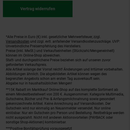
Vertrag widerrufen
*Alle Preise in Euro (€) inkl. gesetzlicher Mehrwertsteuer, zzgl.
Fußnoten
Versandkosten
und zzgl. evtl. anfallender Versandkostenzuschläge. UVP:
Unverbindliche Preisempfehlung des Herstellers.
Preise (inkl. MwSt.) und Verkaufseinheiten (Stückzahl/Mengeneinheit)
können im Online-Shop abweichen.
Statt- und durchgestrichene Preise beziehen sich auf unseren zuvor
geforderten Verkaufspreis.
Alle Artikel solange der Vorrat reicht! Änderungen und Irrtümer vorbehalten.
Abbildungen ähnlich. Die abgebildeten Artikel können wegen des
begrenzten Angebots schon am ersten Tag ausverkauft sein.
Abgabe nur in haushaltsüblichen Mengen!
**15€ Rabatt im Marktkauf Online-Shop auf das komplette Sortiment ab
einem Mindestbestellwert von 200 €. Ausgenommen: Kategorie Multimedia,
Gutscheine, Bücher und Pre- & Anfangsmilchnahrung sowie gesondert
gekennzeichnete Artikel. Keine Anrechnung auf Versandkosten. Der
Gutschein wird nur einmalig an Neuanmelder versendet. Nur online
einlösbar. Nur ein Gutschein pro Person und Bestellung. Restbeträge werden
nicht ausgezahlt. Nicht mit anderen Aktionsvorteilen (PAYBACK oder
sonstige Shop-Aktionen) kombinierbar.
***Positive Bonitätsprüfung vorausgesetzt