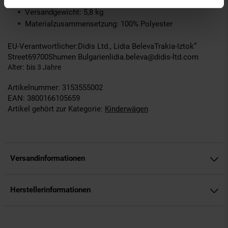
Kartongröße: L 114 x B 25 x H 16 cm
Versandgewicht: 5,8 kg
Materialzusammensetzung: 100% Polyester
EU-Verantwortlicher:Didis Ltd., Lidia BelevaTrakia-Iztok”
Street69700Shumen Bulgarienlidia.beleva@didis-ltd.com
Alter
bis 3 Jahre
Artikelnummer: 3153555002
EAN: 3800166105659
Artikel gehört zur Kategorie:
Kinderwägen
Versandinformationen
Herstellerinformationen