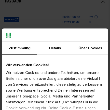
PAYBACK
Payback Punkte
Basis°Punkte:
29
Extra°Punkte:
0
Produktbeschreibung
Zustimmung
Details
Über Cookies
Dieser
Kinderwagen Vaya
von Lorelli ist für Kinder ab 6
Monaten und einem Maximalgewicht von 15 kg geeignet. Der
Wir verwenden Cookies!
Buggy ist durch sein sehr leichtes Gewicht der perfekte
Begleiter für Urlaub oder Alltag. Mithilfe des 5-Punkt-
Wir nutzen Cookies und andere Techniken, um unsere
Sicherheitsgurt ist Ihr Kind auch bei längeren Ausflügen sicher
Seiten sicher und zuverlässig anzubieten, eine Vielzahl
aufgehoben. Die ergonomischen Schiebegriffe bieten auch
von Services bereitzustellen, diese stetig zu verbessern
Eltern einen besonderen Komfort. Mit nur wenigen Handgriffen
sowie Werbung entsprechend Deinen Interessen auf
kann der Buggy zusammengeklappt und einfach in den
Kofferraum verstaut werden.
unserer Homepage, Social Media und Partnerseiten
anzuzeigen. Mit einem Klick auf „Ok“ willigst Du in die
Besonderheiten Artikel Lorelli Kinderwagen Buggy Vaya
Cookie Verwendung ein. Deine Cookie-Einstellungen