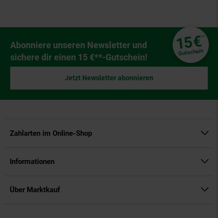
Fußzeile
€
15
**
Newsletter Anmeldung
Abonniere unseren Newsletter und
Gutschein
sichere dir einen 15 €**-Gutschein!
Jetzt Newsletter abonnieren
Zahlarten im Online-Shop
Informationen
Über Marktkauf