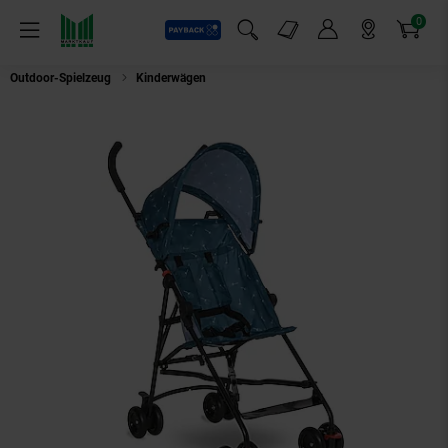
0
Payback
Markt-Angebote
Artikel
Menü
Suchfeld einblenden
Mein Konto
Markt finden
Warenkorb
Outdoor-Spielzeug
Kinderwägen
Lorelli Kinderwagen Buggy Vaya verstel