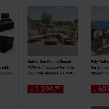
Garten-Garnitur mit Sessel
Poly-Ratta
 inkl.
MCW-H54, Lounge-Set Sofa,
Gartenmöbe
 Lounge
Spun Poly Akazie Holz MVG
Sitzgarnitu
fest -
Aluminium ~ hellbraun, Polster
creme
hellgrau
 389,
€ Sternchen Fußnote, Deta
1.294,
ab 1294,
€ St
607
*
99
99
99
ab
ab