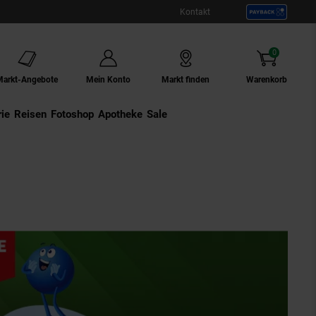
Kontakt
0
Artikel
Markt-Angebote
Mein Konto
Markt finden
Warenkorb
ie
Externer Link:
Reisen
Externer Link:
Fotoshop
Externer Link:
Apotheke
Sale