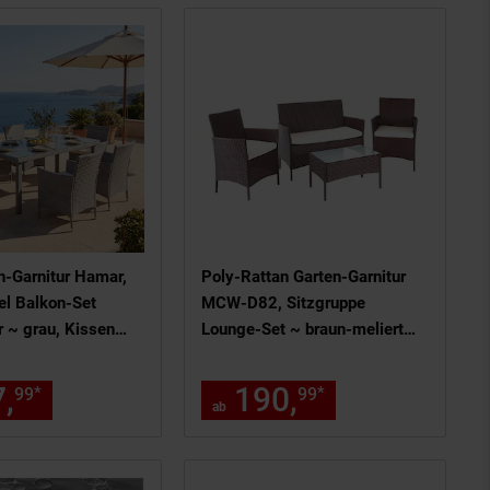
n-Garnitur Hamar,
Poly-Rattan Garten-Garnitur
l Balkon-Set
MCW-D82, Sitzgruppe
r ~ grau, Kissen
Lounge-Set ~ braun-meliert
mit Kissen creme
ils am Seitenende
ernchen Fußnote, Details am Sei
,
ab 607,
€ Sternchen Fußnote,
190,
ab 190,
€ 
*
*
99
99
99
99
ab