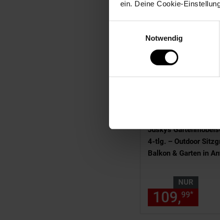
ein. Deine Cookie-Einstellun
Einwilligungsauswahl
Notwendig
Kundenbewertung: 4,1
Juskys Gartenmöbels
4-tlg. – Outdoor Sitzg
Balkon & Garten in Ant
aus Metall
NUR
109,
nur
*
99