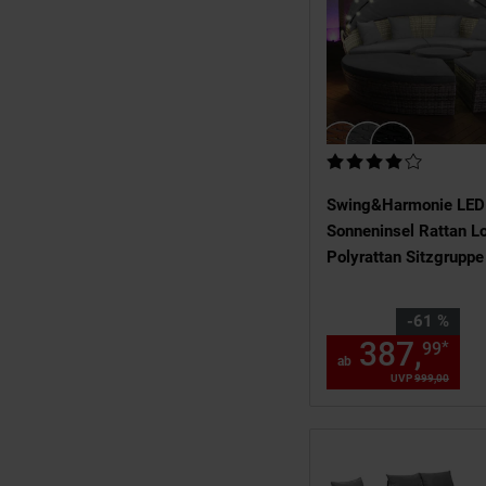
Kundenbewertung: 4,0
Swing&Harmonie LED
Sonneninsel Rattan L
Polyrattan Sitzgruppe
Insel inkl. Abdeckcover
versch. Ausführungen
Sie Sparen 61 Prozent
-61 %
387,
ab
*
99
ab
UVP
999,
00
UVP : 