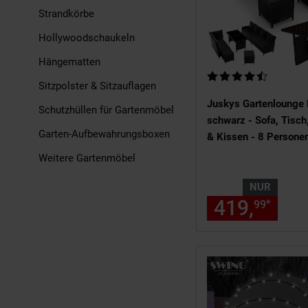
Strandkörbe
Hollywoodschaukeln
Hängematten
Kundenbewertung: 4,4
Sitzpolster & Sitzauflagen
Juskys Gartenlounge
Schutzhüllen für Gartenmöbel
schwarz - Sofa, Tisch
Garten-Aufbewahrungsboxen
& Kissen - 8 Personen
Sitzbezüge in Grau
Weitere Gartenmöbel
NUR
419,
nur
*
99