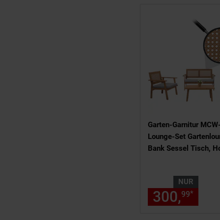
Garten-Garnitur MCW
Lounge-Set Gartenlo
Bank Sessel Tisch, H
Akazie MVG-zertifizie
Kissen grau
NUR
300,
nur
*
99