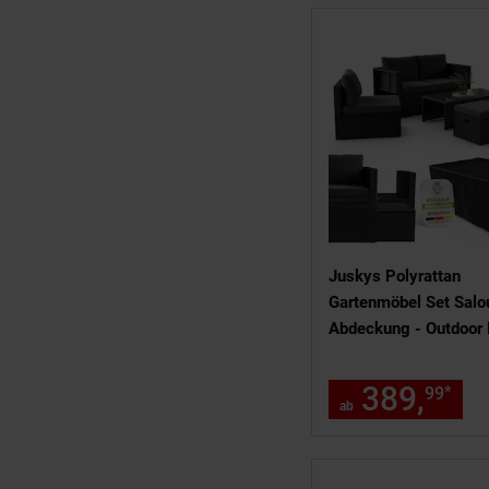
Juskys Polyrattan
Gartenmöbel Set Salou
Abdeckung - Outdoor
für 6 Personen, wetter
Schwarz
389,
ab
*
99
ab