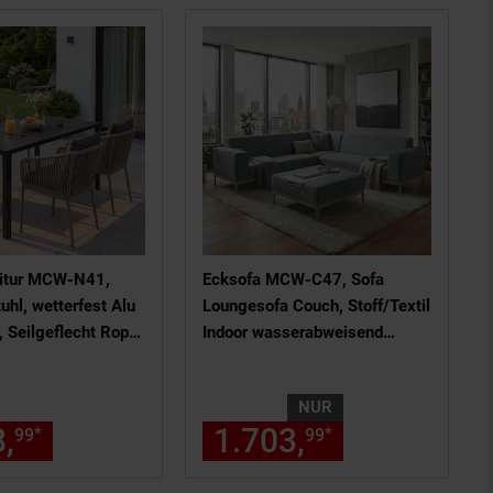
nitur MCW-N41,
Ecksofa MCW-C47, Sofa
hl, wetterfest Alu
Loungesofa Couch, Stoff/Textil
Seilgeflecht Rope
Indoor wasserabweisend
ssen dunkelgrau
245cm ~ blau mit Ablage
NUR
ls am Seitenende
chen Fußnote, Details am Seiten
,
ab 588,
€ Sternchen Fußnote,
1.703,
nur 1703,
*
*
99
99
99
99