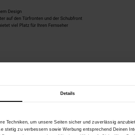
nem Design
r auf den Türfronten und der Schubfront
etet viel Platz für Ihren Fernseher
T): 47 x 27 x 38,5 cm
T): 59,5 x 14 x 38,5 cm
T): 55 x 10 x 32,5 cm
Details
e Techniken, um unsere Seiten sicher und zuverlässig anzubiet
ese stetig zu verbessern sowie Werbung entsprechend Deinen In