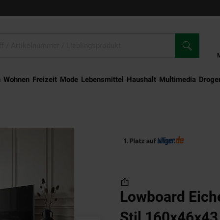
n
Wohnen
Freizeit
Mode
Lebensmittel
Haushalt
Multimedia
Droger
 Eiche-Dekor Modern Stil 160x46x43 cm mit 2 Türen
Lowboard Eich
Stil 160x46x43