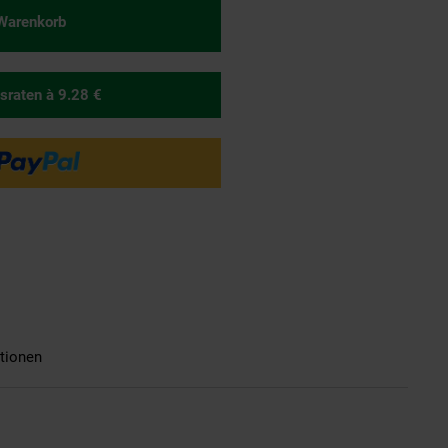
 Warenkorb
sraten
à 9.28 €
tionen