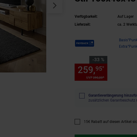
Verfügbarkeit:
Auf Lager
Lieferzeit:
ca. 2 Werkt
Payback Punkte
Basis°Punk
Extra°Punk
Sie Sparen 33 Prozent,
-33 %
259,
Sie Spa
95
*
*
UVP
390,
00
UVP : 390,
00
€
Garantieverlängerung hinzufü
zusätzlichen Garantieschutz 
15€ Rabatt auf diesen Artikel si
Promotion "15€ Rabatt auf diese