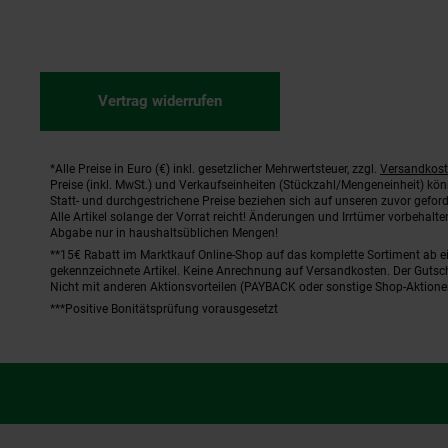
Vertrag widerrufen
*Alle Preise in Euro (€) inkl. gesetzlicher Mehrwertsteuer, zzgl.
Versandkos
Fußnoten
Preise (inkl. MwSt.) und Verkaufseinheiten (Stückzahl/Mengeneinheit) kö
Statt- und durchgestrichene Preise beziehen sich auf unseren zuvor geford
Alle Artikel solange der Vorrat reicht! Änderungen und Irrtümer vorbehal
Abgabe nur in haushaltsüblichen Mengen!
**15€ Rabatt im Marktkauf Online-Shop auf das komplette Sortiment ab 
gekennzeichnete Artikel. Keine Anrechnung auf Versandkosten. Der Gutsch
Nicht mit anderen Aktionsvorteilen (PAYBACK oder sonstige Shop-Aktione
***Positive Bonitätsprüfung vorausgesetzt