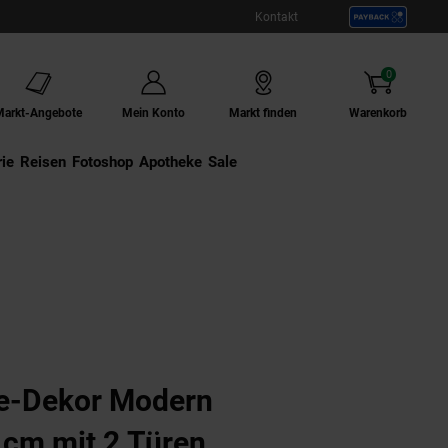
Kontakt
0
Artikel
Markt-Angebote
Mein Konto
Markt finden
Warenkorb
ie
Externer Link:
Reisen
Externer Link:
Fotoshop
Externer Link:
Apotheke
Sale
e-Dekor Modern
 cm mit 2 Türen