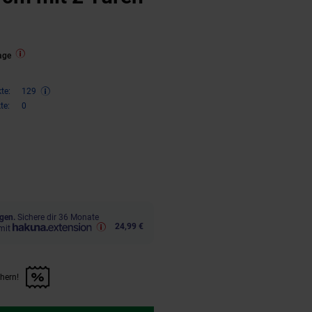
age
te:
129
te:
0
ren 33 Prozent, 259,
€ Sternchen
95
gen.
Sichere dir 36 Monate
24,99 €
mit
chern!
n Artikel sichern!" anwenden