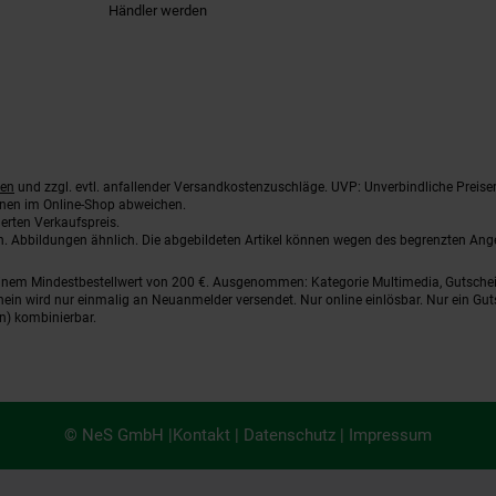
Händler werden
ten
und zzgl. evtl. anfallender Versandkostenzuschläge. UVP: Unverbindliche Preise
nnen im Online-Shop abweichen.
erten Verkaufspreis.
ten. Abbildungen ähnlich. Die abgebildeten Artikel können wegen des begrenzten An
einem Mindestbestellwert von 200 €. Ausgenommen: Kategorie Multimedia, Gutsche
ein wird nur einmalig an Neuanmelder versendet. Nur online einlösbar. Nur ein Gut
n) kombinierbar.
© NeS GmbH |
Kontakt
|
Datenschutz
|
Impressum