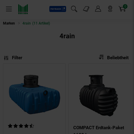
0
Payback
Markt-Angebote
Artikel
Menü
Suchfeld einblenden
Mein Konto
Markt finden
Warenkorb
Marken
4rain
(11 Artikel)
4rain
Sortierung
Sortierung:
Filter
Beliebtheit
Kundenbewertung: 4,67 von 5 Sternen
COMPACT Erdtank-Paket