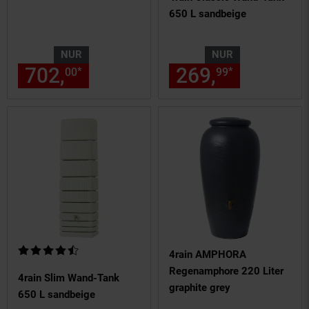
650 L sandbeige
NUR
NUR
702,
nur 702,
€ Sternchen Fu
269,
nur 269,
*
*
00
00
99
Kundenbewertung: 4,62 von 5 Sternen
4rain AMPHORA
Regenamphore 220 Liter
4rain Slim Wand-Tank
graphite grey
650 L sandbeige