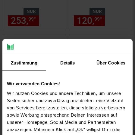
NUR
NUR
253,
nur 253,
€ Sternchen Fu
120,
nur 120,
*
*
99
99
99
Zustimmung
Details
Über Cookies
Wir verwenden Cookies!
Wir nutzen Cookies und andere Techniken, um unsere
Kundenbewertung: 4,75 von 5 Sternen
Kundenbewertung: 4,58 von 5 
Seiten sicher und zuverlässig anzubieten, eine Vielzahl
von Services bereitzustellen, diese stetig zu verbessern
4rain FLAT S Flachtank-
4rain VASO 2in1
sowie Werbung entsprechend Deinen Interessen auf
Paket 1500 Liter Garten-
Regenspeicher 220L
unserer Homepage, Social Media und Partnerseiten
Comfort
graphitegrau
anzuzeigen. Mit einem Klick auf „Ok“ willigst Du in die