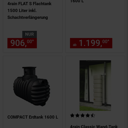
1600 L
4rain FLAT S Flachtank
1500 Liter inkl.
Schachtverlängerung
NUR
906,
nur 906,
€ Sternchen Fu
1.199,
ab 1
*
*
00
00
00
ab
Kundenbewertung: 4,55 von 5 
COMPACT Erdtank 1600 L
4rain Classic Wand-Tank