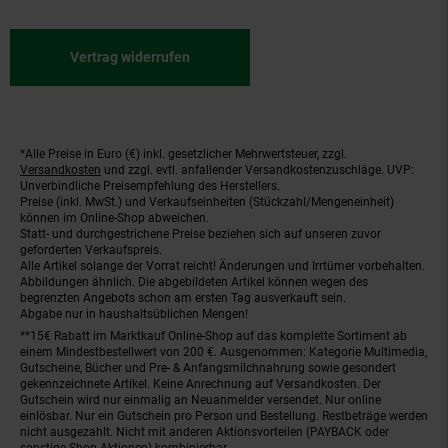
Vertrag widerrufen
*Alle Preise in Euro (€) inkl. gesetzlicher Mehrwertsteuer, zzgl.
Fußnoten
Versandkosten
und zzgl. evtl. anfallender Versandkostenzuschläge. UVP:
Unverbindliche Preisempfehlung des Herstellers.
Preise (inkl. MwSt.) und Verkaufseinheiten (Stückzahl/Mengeneinheit)
können im Online-Shop abweichen.
Statt- und durchgestrichene Preise beziehen sich auf unseren zuvor
geforderten Verkaufspreis.
Alle Artikel solange der Vorrat reicht! Änderungen und Irrtümer vorbehalten.
Abbildungen ähnlich. Die abgebildeten Artikel können wegen des
begrenzten Angebots schon am ersten Tag ausverkauft sein.
Abgabe nur in haushaltsüblichen Mengen!
**15€ Rabatt im Marktkauf Online-Shop auf das komplette Sortiment ab
einem Mindestbestellwert von 200 €. Ausgenommen: Kategorie Multimedia,
Gutscheine, Bücher und Pre- & Anfangsmilchnahrung sowie gesondert
gekennzeichnete Artikel. Keine Anrechnung auf Versandkosten. Der
Gutschein wird nur einmalig an Neuanmelder versendet. Nur online
einlösbar. Nur ein Gutschein pro Person und Bestellung. Restbeträge werden
nicht ausgezahlt. Nicht mit anderen Aktionsvorteilen (PAYBACK oder