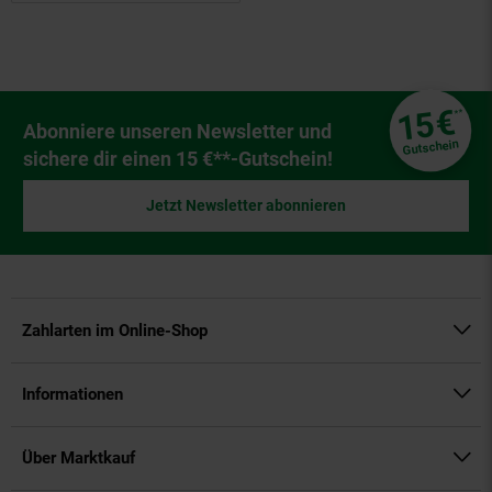
Fußzeile
€
15
**
Newsletter Anmeldung
Abonniere unseren Newsletter und
Gutschein
sichere dir einen 15 €**-Gutschein!
Jetzt Newsletter abonnieren
Zahlarten im Online-Shop
Informationen
Über Marktkauf