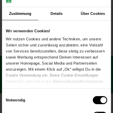
Zoll PANDA, creme
Zoll PANDA Schwarz
Zustimmung
Details
Über Cookies
Sie Sparen 11 Prozent,
Sie Sparen 10 Prozent,
-11 %
-10 %
399,
Aktueller Preis: 399,
399,
Aktuelle
€ 
*
*
00
99
00
UVP
449,
00
UVP : 449,
00
€
UVP
449,
00
UVP : 449,
00
€
Wir verwenden Cookies!
Wir nutzen Cookies und andere Techniken, um unsere
Seiten sicher und zuverlässig anzubieten, eine Vielzahl
von Services bereitzustellen, diese stetig zu verbessern
sowie Werbung entsprechend Deinen Interessen auf
Fußzeile
€
15
**
unserer Homepage, Social Media und Partnerseiten
Newsletter Anmeldung
Abonniere unseren Newsletter und
Gutschein
anzuzeigen. Mit einem Klick auf „Ok“ willigst Du in die
sichere dir einen 15 €**-Gutschein!
Cookie Verwendung ein. Deine Cookie-Einstellungen
kannst Du jederzeit in den
Datenschutzinformationen
Jetzt Newsletter abonnieren
ändern bzw. widerrufen.
Einwilligungsauswahl
Notwendig
Zahlarten im Online-Shop