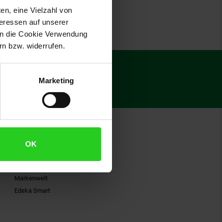
en, eine Vielzahl von
teressen auf unserer
 in die Cookie Verwendung
n bzw. widerrufen.
€
15
**
Marketing
Gutschein
Über Marktkauf
OK
Aktuelle Angebote
Markenwelt
Edeka Smart