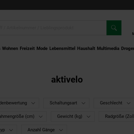
n
Wohnen
Freizeit
Mode
Lebensmittel
Haushalt
Multimedia
Droger
aktivelo
denbewertung
Schaltungsart
Geschlecht
ahmengröße (cm)
Gewicht (kg)
Radgröße (Zol
typ
Anzahl Gänge