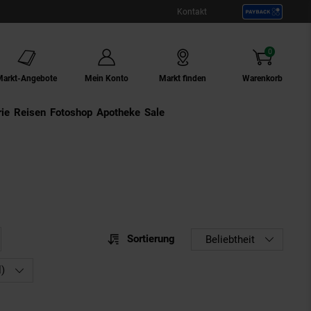
Kontakt
0
Artikel
Markt-Angebote
Mein Konto
Markt finden
Warenkorb
ie
Externer Link:
Reisen
Externer Link:
Fotoshop
Externer Link:
Apotheke
Sale
Sortierung
Sortierung
Beliebtheit
Sortie
l)