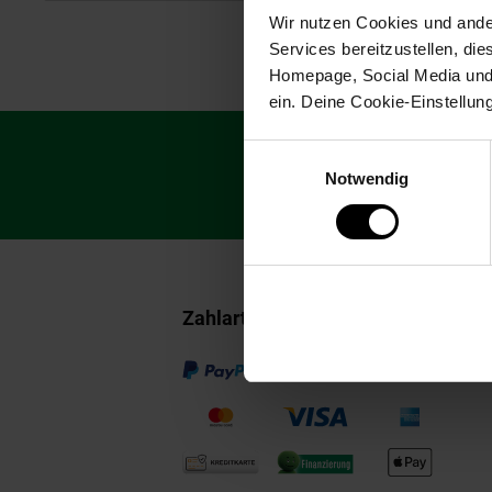
Wir nutzen Cookies und ander
Services bereitzustellen, di
Homepage, Social Media und P
ein. Deine Cookie-Einstellun
Fußzeile
Einwilligungsauswahl
Abonniere unsere
Notwendig
Newsletter Anmeldu
sichere dir einen
Zahlarten im Online-Shop