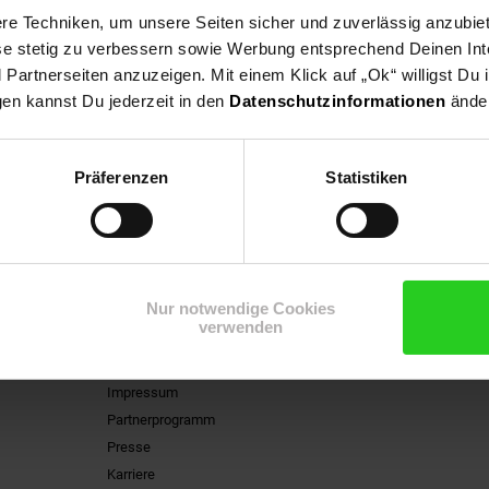
e Techniken, um unsere Seiten sicher und zuverlässig anzubiet
ese stetig zu verbessern sowie Werbung entsprechend Deinen In
artnerseiten anzuzeigen. Mit einem Klick auf „Ok“ willigst Du
gen kannst Du jederzeit in den
Datenschutzinformationen
änder
n Newsletter und
Jetzt Newsletter abonnieren
Präferenzen
Statistiken
ng
 15 €**-Gutschein!
Nur notwendige Cookies
Informationen
verwenden
Kontakt
Impressum
Partnerprogramm
Presse
Karriere