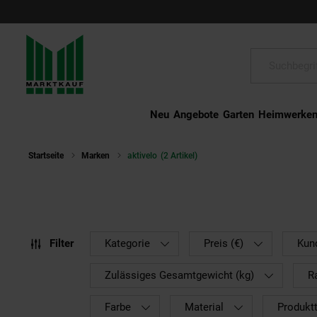
Schließen
Suche:
Neu
Angebote
Garten
Heimwerke
Startseite
Marken
aktivelo
(2 Artikel)
Filter
Kategorie
Preis (€)
Kun
Zulässiges Gesamtgewicht (kg)
R
Farbe
Material
Produkt