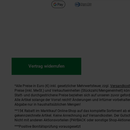
Vertrag widerrufen
*Alle Preise in Euro (€) inkl. gesetzlicher Mehrwertsteuer, zzgl.
Versandkos
Fußnoten
Preise (inkl. MwSt.) und Verkaufseinheiten (Stückzahl/Mengeneinheit) kö
Statt- und durchgestrichene Preise beziehen sich auf unseren zuvor geford
Alle Artikel solange der Vorrat reicht! Änderungen und Irrtümer vorbehal
Abgabe nur in haushaltsüblichen Mengen!
**15€ Rabatt im Marktkauf Online-Shop auf das komplette Sortiment ab 
gekennzeichnete Artikel. Keine Anrechnung auf Versandkosten. Der Gutsch
Nicht mit anderen Aktionsvorteilen (PAYBACK oder sonstige Shop-Aktione
***Positive Bonitätsprüfung vorausgesetzt