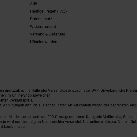
AGB
Häufige Fragen (FAQ)
Datenschutz
Widerrufsrecht
Versand & Lieferung
Händler werden
ten
und zzgl. evtl. anfallender Versandkostenzuschläge. UVP: Unverbindliche Preise
nnen im Online-Shop abweichen.
erten Verkaufspreis.
ten. Abbildungen ähnlich. Die abgebildeten Artikel können wegen des begrenzten An
einem Mindestbestellwert von 200 €. Ausgenommen: Kategorie Multimedia, Gutsche
ein wird nur einmalig an Neuanmelder versendet. Nur online einlösbar. Nur ein Gut
n) kombinierbar.