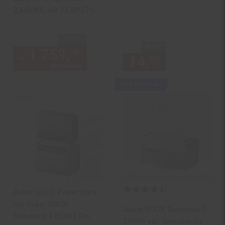
2,68kWh, mit 1x BP2700
Erweiterungsakku
Sie Sparen 16 Prozent,
-16 %
NUR
1.759,
ab 1759,
€ Sternche
*
00
00
14,
nur 14,
€
*
ab
59
59
UVP
2.098,
00
UVP : 2098,
00
€
Kampagnen
15 € Gutschein
Artikel15
€
Gutschein
Kundenbewertung: 4,62 von 5 
Anker SOLIX Power Dock
mit Anker SOLIX
Anker SOLIX Solarbank 2
Solarbank 4 E5000 Pro
E1600 pro, Speicher für