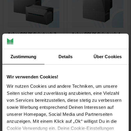
Anker SOLIX Solarbank 3
Anker SOLIX Solarbank 4
E2700 Pro mit 1x
E5000 Pro mit 1x
BP5000
BP2700
Erweiterungsbatterien
Erweiterungsbatterien
Zustimmung
Details
Über Cookies
Sie Sparen 15 Prozent,
Sie Sparen 15 Prozent,
-15 %
-15 %
2.149,
ab 2149,
2.399,
€ Sternche
ab 2
*
*
00
00
00
Wir verwenden Cookies!
ab
ab
UVP
2.539,
00
UVP : 2539,
00
€
UVP
2.829,
00
UVP : 2829,
0
Wir nutzen Cookies und andere Techniken, um unsere
Kampagnen
50 € Gutschein
Seiten sicher und zuverlässig anzubieten, eine Vielzahl
Artikel50
von Services bereitzustellen, diese stetig zu verbessern
€
Gutschein
sowie Werbung entsprechend Deinen Interessen auf
unserer Homepage, Social Media und Partnerseiten
anzuzeigen. Mit einem Klick auf „Ok“ willigst Du in die
Cookie Verwendung ein. Deine Cookie-Einstellungen