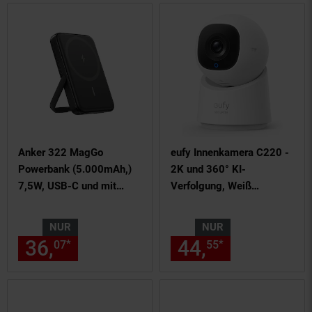
Stromkosten
Anker 322 MagGo
eufy Innenkamera C220 -
Powerbank (5.000mAh,)
2K und 360° KI-
7,5W, USB-C und mit
Verfolgung, Weiß
Stand, Schwarz
(Überwachungskamera,
WLAN, 2K)
NUR
NUR
36,
nur 36,
€ Sternchen Fußn
44,
nur 44,
€
*
*
07
07
55
55