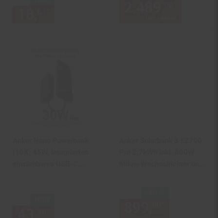
2.489,
Aktuel
*
00
18,
nur 18,
€ Sternchen Fußn
Kabel
*
63
63
UVP
3.289,
00
UVP : 3289,
00
€
Anker Nano Powerbank
Anker Solarbank 3 E2700
(10K, 45W, Integriertes
Pro 2,7kWh inkl. 800W
einziehbares USB-C
Mikro-Wechselrichter und
Kabel)
SmartMeter, für
Balkonkraftwerk mit
Sie Sparen 40 Prozent,
-40 %
Speicher, 4 MPPT
NUR
899,
Aktuelle
*
00
43,
nur 43,
€ Sternchen Fußn
Solareingang, Plug&Play
*
46
46