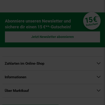
Fußzeile
€
15
**
Newsletter Anmeldung
Abonniere unseren Newsletter und
Gutschein
sichere dir einen 15 €**-Gutschein!
Jetzt Newsletter abonnieren
Zahlarten im Online-Shop
Informationen
Über Marktkauf