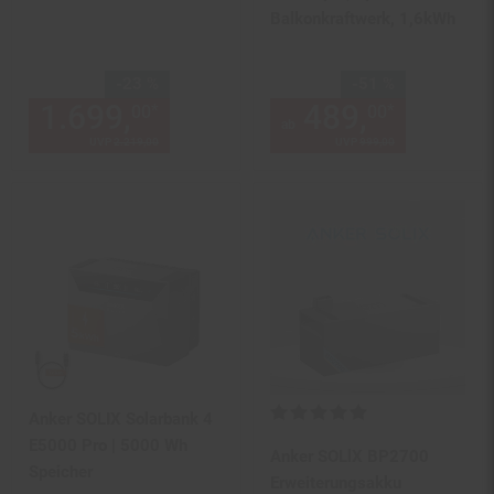
Balkonkraftwerk, 1,6kWh
Sie Sparen 23 Prozent,
Sie Sparen 51 Prozent,
-23 %
-51 %
1.699,
Aktueller Preis: 1699,
489,
ab 489
*
*
00
00
0
ab
UVP
2.219,
00
UVP : 2219,
00
€
UVP
999,
00
UVP : 999,
00
€
Kundenbewertung: 5 von 5 Ste
Anker SOLIX Solarbank 4
E5000 Pro | 5000 Wh
Anker SOLlX BP2700
Speicher
Erweiterungsakku