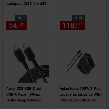
Ladegerät (USB-A + USB-
C)
NUR
NUR
54,
nur 54,
€ Sternchen Fußn
118,
nur 118,
*
*
70
70
84
Anker 322 USB-C auf
Anker Nano 100W 3-Port
USB-C Kabel (90cm,
Ladegerät, inklusive USB-
Geflochten), Schwarz
C Kabel, 2x USB-C, 1x
USB-A, Schwarz