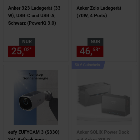
Anker 323 Ladegerät (33
Anker Zolo Ladegerät
W), USB-C und USB-A,
(70W, 4 Ports)
Schwarz (PowerIQ 3.0)
NUR
NUR
25,
nur 25,
€ Sternchen Fußn
46,
nur 46,
€
*
*
02
02
68
68
Kampagnen
50 € Gutschein
Artikel50
€
Gutschein
eufy EUFYCAM 3 (S330)
Anker SOLIX Power Dock
3+1 Außenkamera
mit Anker SOLIX