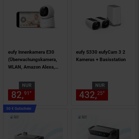
eufy Innenkamera E30
eufy S330 eufyCam 3 2
(Überwachungskamera,
Kameras + Basisstation
WLAN, Amazon Alexa,
Google Asssistant, Apple
Home Kit, 4K, steuerbar
NUR
NUR
über App)
82,
nur 82,
€ Sternchen Fußn
432,
nur 432,
*
*
91
91
25
Kampagnen
50 € Gutschein
Artikel50
€
Gutschein