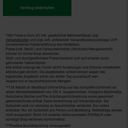
Vertrag widerrufen
*Alle Preise in Euro (€) inkl. gesetzlicher Mehrwertsteuer, zzgl.
Fußnoten
Versandkosten
und zzgl. evtl. anfallender Versandkostenzuschläge. UVP:
Unverbindliche Preisempfehlung des Herstellers.
Preise (inkl. MwSt.) und Verkaufseinheiten (Stückzahl/Mengeneinheit)
können im Online-Shop abweichen.
Statt- und durchgestrichene Preise beziehen sich auf unseren zuvor
geforderten Verkaufspreis.
Alle Artikel solange der Vorrat reicht! Änderungen und Irrtümer vorbehalten.
Abbildungen ähnlich. Die abgebildeten Artikel können wegen des
begrenzten Angebots schon am ersten Tag ausverkauft sein.
Abgabe nur in haushaltsüblichen Mengen!
**15€ Rabatt im Marktkauf Online-Shop auf das komplette Sortiment ab
einem Mindestbestellwert von 200 €. Ausgenommen: Kategorie Multimedia,
Gutscheine, Bücher und Pre- & Anfangsmilchnahrung sowie gesondert
gekennzeichnete Artikel. Keine Anrechnung auf Versandkosten. Der
Gutschein wird nur einmalig an Neuanmelder versendet. Nur online
einlösbar. Nur ein Gutschein pro Person und Bestellung. Restbeträge werden
nicht ausgezahlt. Nicht mit anderen Aktionsvorteilen (PAYBACK oder
sonstige Shop-Aktionen) kombinierbar.
***Positive Bonitätsprüfung vorausgesetzt