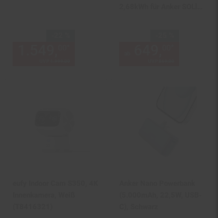
2,68kWh für Anker SOLlX
Solarbank 4/3/2
Sie Sparen 22 Prozent,
Sie Sparen 25 Prozent,
-22 %
-25 %
1.549,
Aktueller Preis: 1549,
649,
ab 649
*
*
00
00
0
ab
UVP
1.999,
00
UVP : 1999,
00
€
UVP
869,
00
UVP : 869,
00
€
eufy Indoor Cam S350, 4K
Anker Nano Powerbank
Innenkamera, Weiß
(5.000mAh, 22,5W, USB-
(T8416321)
C), Schwarz