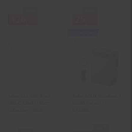
NUR
NUR
126,
nur 126,
€ Sternchen Fu
25,
nur 25,
€
*
*
53
53
75
75
Kampagnen
50 € Gutschein
Artikel50
€
Gutschein
Anker 322 USB-A auf
Anker SOLIX Solarbank 4
USB-C Kabel (180cm,
E5000 Pro mit 1x
Geflochten), Weiß
BP5000
Erweiterungsbatterien
inkl. Smart Meter Gen 2
Sie Sparen 24 Prozent,
-24 %
und 1x5m AC-Wieland
NUR