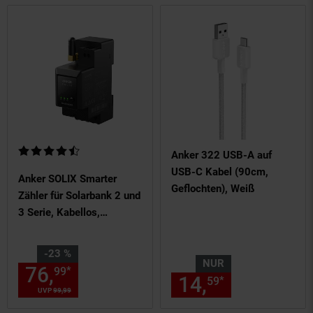
Kundenbewertung: 4,67 von 5 Sternen
Anker 322 USB-A auf
USB-C Kabel (90cm,
Anker SOLIX Smarter
Geflochten), Weiß
Zähler für Solarbank 2 und
3 Serie, Kabellos,
Unterstützt WLAN,
Bluetooth, RS-485, 10
Sie Sparen 23 Prozent,
-23 %
Jahre Leistung, 1W
NUR
76,
Aktueller Preis: 76,
€ St
*
99
99
14,
nur 14,
€
Genauigkeit, Schnelle
*
59
59
UVP
99,
99
UVP : 99,
99
€
Anpassung, Spart