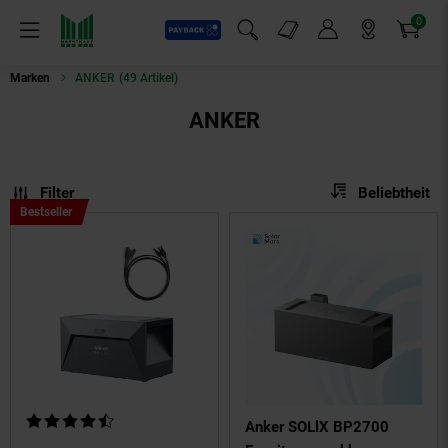
0
Payback
Markt-Angebote
Artikel
Menü
Suchfeld einblenden
Mein Konto
Markt finden
Warenkorb
Marken
ANKER
(49 Artikel)
ANKER
Sortierung
Sortierung:
Filter
Beliebtheit
Bestseller,
Bestseller
Kategorie
Heimwerken
Kundenbewertung: 4,54 von 5 Sternen
Anker SOLlX BP2700