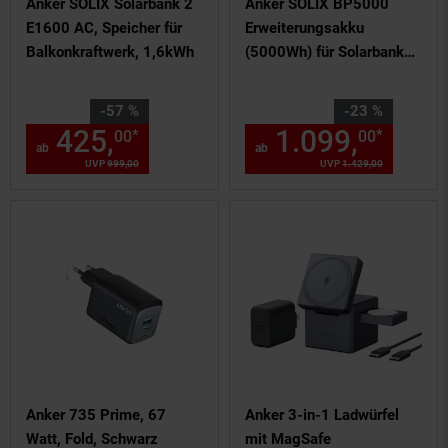
Anker SOLIX Solarbank 2
Anker SOLIX BP5000
E1600 AC, Speicher für
Erweiterungsakku
Balkonkraftwerk, 1,6kWh
(5000Wh) für Solarbank
2/3/4 Pro, Solarbank 2 AC
& Solarbank 2 Plus
Sie Sparen 57 Prozent,
Sie Sparen 23 Prozent,
-57 %
-23 %
425,
ab 425,
€ Sternchen F
1.099,
ab 1
*
*
00
00
00
ab
ab
UVP
999,
00
UVP : 999,
00
€
UVP
1.429,
00
UVP : 1429,
0
Anker 735 Prime, 67
Anker 3-in-1 Ladwürfel
Watt, Fold, Schwarz
mit MagSafe