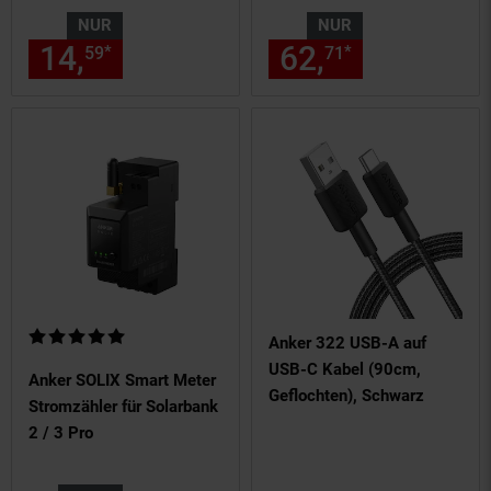
NUR
NUR
14,
nur 14,
€ Sternchen Fußn
62,
nur 62,
€
*
*
59
59
71
71
Kundenbewertung: 5 von 5 Sternen
Anker 322 USB-A auf
USB-C Kabel (90cm,
Anker SOLIX Smart Meter
Geflochten), Schwarz
Stromzähler für Solarbank
2 / 3 Pro