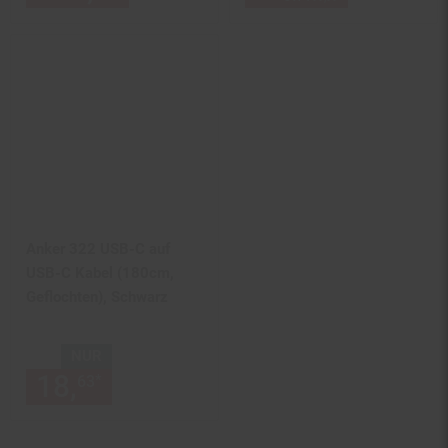
Anker 322 USB-C auf
USB-C Kabel (180cm,
Geflochten), Schwarz
NUR
18,
nur 18,
€ Sternchen Fußn
*
63
63