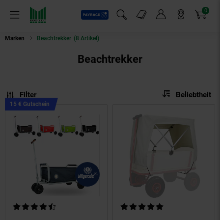
0
Payback
Markt-Angebote
Artikel
Menü
Suchfeld einblenden
Mein Konto
Markt finden
Warenkorb
Marken
Beachtrekker
(8 Artikel)
Beachtrekker
Sortierung
Sortierung:
Filter
Beliebtheit
Kampagnen
15 € Gutschein
Artikel15
€
Gutschein
Kundenbewertung: 4,5 von 5 Sternen
Kundenbewertung: 5 von 5 Ste