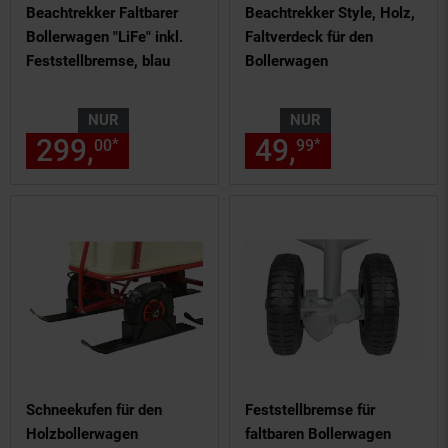
Beachtrekker Faltbarer
Beachtrekker Style, Holz,
Bollerwagen "LiFe" inkl.
Faltverdeck für den
Feststellbremse, blau
Bollerwagen
NUR
NUR
299,
nur 299,
€ Sternchen Fu
49,
nur 49,
€
*
*
00
00
99
99
Schneekufen für den
Feststellbremse für
Holzbollerwagen
faltbaren Bollerwagen