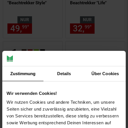
"Beachtrekker Style"
Beachtrekker "Life"
NUR
NUR
49,
nur 49,
€ Sternchen Fußn
32,
nur 32,
€
*
*
99
99
99
99
Zustimmung
Details
Über Cookies
Wir verwenden Cookies!
Kundenbewertung: 5 von 5 Sternen
Wir nutzen Cookies und andere Techniken, um unsere
Schneekufen für faltbaren
Seiten sicher und zuverlässig anzubieten, eine Vielzahl
Bollerwagen
Beachtrekker "Life",
von Services bereitzustellen, diese stetig zu verbessern
"Beachtrekker LiFe"
Verdeck für den
sowie Werbung entsprechend Deinen Interessen auf
Bollerwagen