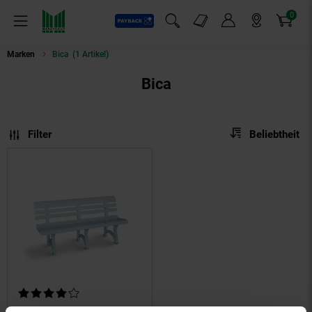
0
Payback
Markt-Angebote
Artikel
Menü
Suchfeld einblenden
Mein Konto
Markt finden
Warenkorb
Marken
Bica
(1 Artikel)
Bica
Sortierung
Sortierung:
Filter
Beliebtheit
Kundenbewertung: 4,2 von 5 Sternen