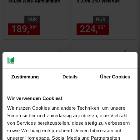
30Lbs Wels-Allroundrute
3,20m 250 Welsrute
NUR
NUR
189,
nur 189,
€ Sternchen Fu
224,
nur 224,
*
*
99
99
99
Zustimmung
Details
Über Cookies
Wir verwenden Cookies!
Wir nutzen Cookies und andere Techniken, um unsere
Black Cat Perfect Passion
Black Cat Freestyle Pro
Seiten sicher und zuverlässig anzubieten, eine Vielzahl
Allstar Cast 2,20m 30-
Bank 2,80m 150-300g
von Services bereitzustellen, diese stetig zu verbessern
130g Wels-Castingrute
Welsrute
sowie Werbung entsprechend Deinen Interessen auf
unserer Homepage, Social Media und Partnerseiten