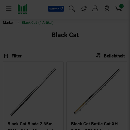
0
Payback
Markt-Angebote
Artikel
Menü
Suchfeld einblenden
Mein Konto
Markt finden
Warenkorb
Marken
Black Cat
(4 Artikel)
Black Cat
Sortierung
Sortierung:
Filter
Beliebtheit
Black Cat Blade 2,65m
Black Cat Battle Cat XH