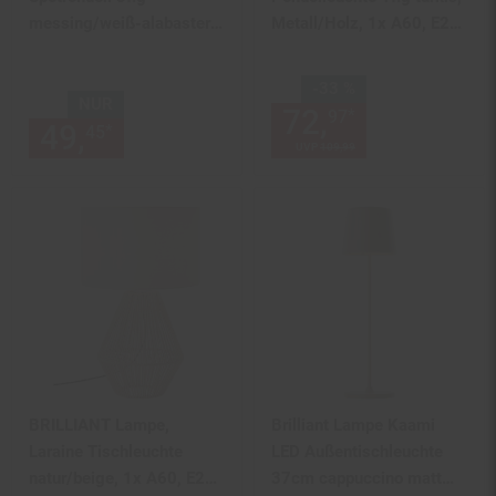
messing/weiß-alabaster |
Metall/Holz, 1x A60, E27,
3x D45, E14, 40W,
40W,Normallampen (nicht
geeignet für
enthalten)
Sie Sparen 33 Prozent,
-33 %
Tropfenlampen (nicht
NUR
72,
Aktueller
*
97
49,
nur 49,
€ Sternchen Fußn
enthalten) | Köpfe
*
45
45
UVP
109,
99
UVP : 109,
99
€
schwenkbar
BRILLIANT Lampe,
Brilliant Lampe Kaami
Laraine Tischleuchte
LED Außentischleuchte
natur/beige, 1x A60, E27,
37cm cappuccino matt