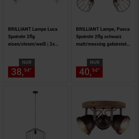
BRILLIANT Lampe Luca
BRILLIANT Lampe, Posca
Spotrohr 2flg
Spotrohr 2flg schwarz
eisen/chrom/weiß | 2x
matt/messing gebürstet,
R50, E14, 40W, geeignet
Metall, 2x D45, E14,
für Reflektorlampen (nicht
40W,Tropfenlampen (nicht
NUR
NUR
enthalten) | Köpfe
enthalten)
38,
nur 38,
€ Sternchen Fußn
40,
nur 40,
€
*
*
94
94
94
94
schwenkbar