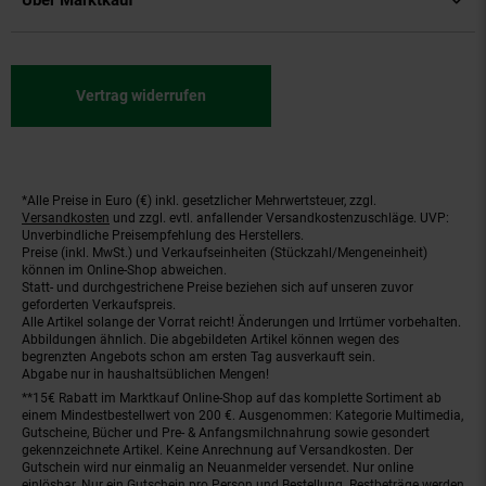
Über Marktkauf
Vertrag widerrufen
*Alle Preise in Euro (€) inkl. gesetzlicher Mehrwertsteuer, zzgl.
Fußnoten
Versandkosten
und zzgl. evtl. anfallender Versandkostenzuschläge. UVP:
Unverbindliche Preisempfehlung des Herstellers.
Preise (inkl. MwSt.) und Verkaufseinheiten (Stückzahl/Mengeneinheit)
können im Online-Shop abweichen.
Statt- und durchgestrichene Preise beziehen sich auf unseren zuvor
geforderten Verkaufspreis.
Alle Artikel solange der Vorrat reicht! Änderungen und Irrtümer vorbehalten.
Abbildungen ähnlich. Die abgebildeten Artikel können wegen des
begrenzten Angebots schon am ersten Tag ausverkauft sein.
Abgabe nur in haushaltsüblichen Mengen!
**15€ Rabatt im Marktkauf Online-Shop auf das komplette Sortiment ab
einem Mindestbestellwert von 200 €. Ausgenommen: Kategorie Multimedia,
Gutscheine, Bücher und Pre- & Anfangsmilchnahrung sowie gesondert
gekennzeichnete Artikel. Keine Anrechnung auf Versandkosten. Der
Gutschein wird nur einmalig an Neuanmelder versendet. Nur online
einlösbar. Nur ein Gutschein pro Person und Bestellung. Restbeträge werden