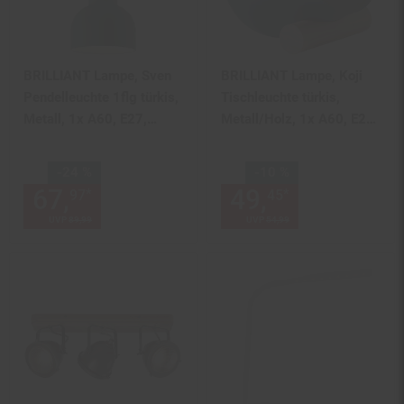
BRILLIANT Lampe, Sven
BRILLIANT Lampe, Koji
Pendelleuchte 1flg türkis,
Tischleuchte türkis,
Metall, 1x A60, E27,
Metall/Holz, 1x A60, E27,
40W,Normallampen (nicht
25W,Normallampen (nicht
enthalten)
enthalten)
Sie Sparen 24 Prozent,
Sie Sparen 10 Prozent,
-24 %
-10 %
67,
Aktueller Preis: 67,
49,
Aktueller
€ St
*
*
97
45
97
UVP
89,
99
UVP : 89,
99
€
UVP
54,
99
UVP : 54,
99
€