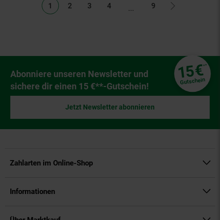
Listenseiten ausgelassen
1
2
3
4
9
...
Fußzeile
€
15
**
Newsletter Anmeldung
Abonniere unseren Newsletter und
Gutschein
sichere dir einen 15 €**-Gutschein!
Jetzt Newsletter abonnieren
Zahlarten im Online-Shop
Informationen