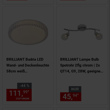
Kabel kürzbar
BRILLIANT Badria LED
BRILLIANT Lampe Bulb
Wand- und Deckenleuchte
Spotrohr 2flg chrom | 2x
58cm weiß
QT14, G9, 28W, geeignet
Innenleuchten,Deckenleuc
für Stiftsockellampen
hten,-funktional | 1x 60W
(nicht enthalten) | Köpfe
Sie Sparen 44 Prozent,
-44 %
LED integriert,
schwenkbar
NUR
111,
Aktueller Preis: 111,
€ 
*
99
99
45,
nur 45,
€
(Lichtstrom: 4800lm,
*
94
94
UVP
199,
99
UVP : 199,
99
€
Lichtfarbe: 3000-6000K) |
Steuerbar über