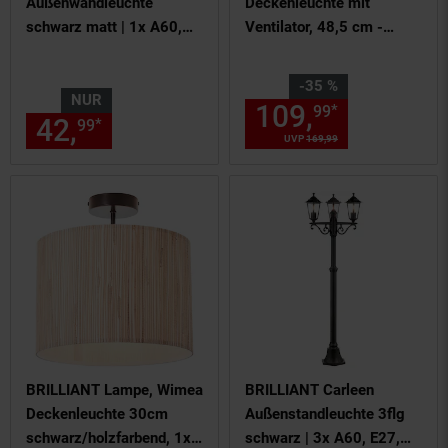
Außenwandleuchte
Deckenleuchte mit
schwarz matt | 1x A60,
Ventilator, 48,5 cm -
E27, 20W, geeignet für
Schwarz, Metall &
Normallampen (nicht
Kunststoff, RGB & CCT-
Sie Sparen 35 Prozent,
-35 %
enthalten)
Technologie, Dimmbar,
NUR
109,
Aktuelle
*
99
42,
nur 42,
€ Sternchen Fußn
inklusive Fernbedienung
*
99
99
UVP
169,
99
UVP : 169,
99
€
BRILLIANT Lampe, Wimea
BRILLIANT Carleen
Deckenleuchte 30cm
Außenstandleuchte 3flg
schwarz/holzfarbend, 1x
schwarz | 3x A60, E27,