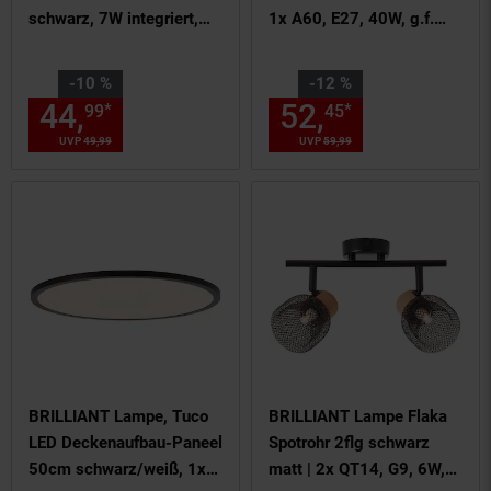
schwarz, 7W integriert,
1x A60, E27, 40W, g.f.
660 Lumen, warmweiß
Normallampen n. ent. | Mit
(3000K), IP54
Schnurzwischenschalter |
Sie Sparen 10 Prozent,
Sie Sparen 12 Prozent,
-10 %
-12 %
spritzwassergeschützt,
Für LED-Leuchtmittel
44,
Aktueller Preis: 44,
52,
Aktueller
€ St
*
*
99
45
99
Up- & Downlight,
geeignet
UVP
49,
99
UVP : 49,
99
€
UVP
59,
99
UVP : 59,
99
€
14,5x12x4,5 cm, inkl.
Montagematerial
BRILLIANT Lampe, Tuco
BRILLIANT Lampe Flaka
LED Deckenaufbau-Paneel
Spotrohr 2flg schwarz
50cm schwarz/weiß, 1x
matt | 2x QT14, G9, 6W,