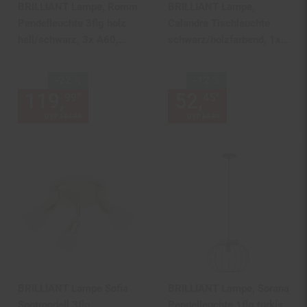
BRILLIANT Lampe, Romm
BRILLIANT Lampe,
Pendelleuchte 3flg holz
Calandra Tischleuchte
hell/schwarz, 3x A60,
schwarz/holzfarbend, 1x
E27, 52W, Kabel kürzbar /
A60, E27, 42W, Holz aus
in der Höhe einstellbar
nachhaltiger
Sie Sparen 22 Prozent,
Sie Sparen 12 Prozent,
-22 %
-12 %
Waldwirtschaft (FSC)
119,
Aktueller Preis: 119,
52,
Aktueller
€ 
*
*
99
45
99
UVP
154,
99
UVP : 154,
99
€
UVP
59,
99
UVP : 59,
99
€
BRILLIANT Lampe Sofia
BRILLIANT Lampe, Sorana
Spotrondell 3flg
Pendelleuchte 1flg türkis,