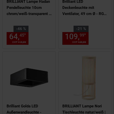
BRILLIANT Lampe Hadan
Brilliant LED
Pendelleuchte 10cm
Deckenleuchte mit
chrom/weiß-transparent |
Ventilator, 49 cm Ø - RGB
1x D45, E14, 40W,
Frontlicht & CCT
geeignet für
Zentralbeleuchtung, inkl.
Sie Sparen 46 Prozent,
Sie Sparen 21 Prozent,
-46 %
-21 %
Tropfenlampen (nicht
Fernbedienung, dimmbar
64,
Aktueller Preis: 64,
109,
Aktuelle
€ St
*
*
45
99
45
enthalten) | In der Höhe
& Farbwechsel
UVP
119,
99
UVP : 119,
99
€
UVP
139,
99
UVP : 139,
99
€
einstellbar / Kabel kürzbar
Brilliant Golda LED
BRILLIANT Lampe Nori
Außenwandleuchte -
Tischleuchte natur/weiß |