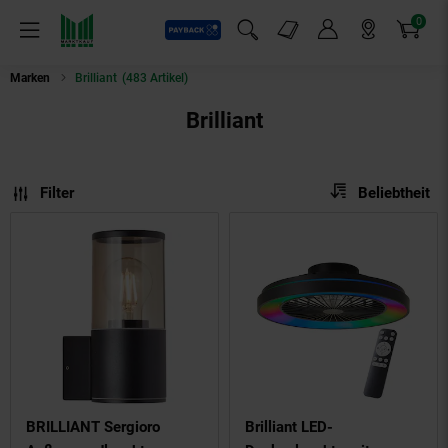
0
Payback
Markt-Angebote
Artikel
Menü
Suchfeld einblenden
Mein Konto
Markt finden
Warenkorb
Marken
Brilliant
(483 Artikel)
Brilliant
Sortierung
Sortierung:
Filter
Beliebtheit
BRILLIANT Sergioro
Brilliant LED-