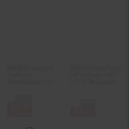
schwenkbar
BRILLIANT Lampe Beth
BRILLIANT Lampe Katrina
Tischleuchte
LED Tischleuchte weiß |
Kaffee/rauchglas | 1x
1x 5.7W LED integriert
A60, E27, 60W, g.f.
(SMD), (600lm, 2700K) |
Normallampen n. ent. | Mit
Mit Kippschalter / Kopf
Sie Sparen 46 Prozent,
-46 %
Schnurzwischenschalter |
schwenkbar
NUR
64,
Aktueller Preis: 64,
€ St
*
45
45
34,
nur 34,
€
Für LED-Leuchtmittel
*
99
99
UVP
119,
99
UVP : 119,
99
€
geeignet