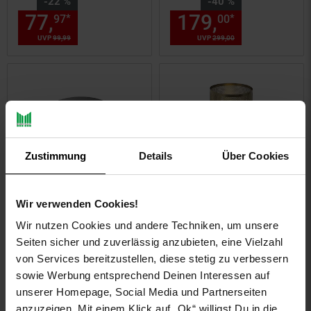
Sie Sparen 22 Prozent,
Sie Sparen 40 Prozent,
-22 %
-40 %
77,
Aktueller Preis: 77,
179,
Aktuelle
€ St
*
*
97
00
97
UVP
99,
99
UVP : 99,
99
€
UVP
299,
00
UVP : 299,
00
€
Zustimmung
Details
Über Cookies
Wir verwenden Cookies!
BRILLIANT Lampe Tiara
BRILLIANT Lampe
Wir nutzen Cookies und andere Techniken, um unsere
Spotrondell 3flg
Gracian Tischleuchte
Seiten sicher und zuverlässig anzubieten, eine Vielzahl
eisen/weiß | 3x D45, E14,
messing gebürstet | 1x
von Services bereitzustellen, diese stetig zu verbessern
40W, geeignet für
A60, E27, 60W, g.f.
sowie Werbung entsprechend Deinen Interessen auf
Tropfenlampen (nicht
Normallampen n. ent. | Für
Sie Sparen 17 Prozent,
-17 %
unserer Homepage, Social Media und Partnerseiten
enthalten) | Köpfe
LED-Leuchtmittel
NUR
54,
Aktueller Preis: 54,
€ St
*
45
45
anzuzeigen. Mit einem Klick auf „Ok“ willigst Du in die