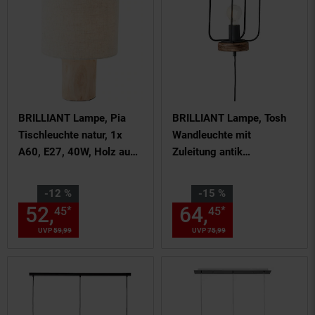
BRILLIANT Lampe, Pia
BRILLIANT Lampe, Tosh
Tischleuchte natur, 1x
Wandleuchte mit
A60, E27, 40W, Holz aus
Zuleitung antik
nachhaltiger
holz/schwarz korund, 1x
Waldwirtschaft (FSC)
A60, E27, 40W, Holz aus
Sie Sparen 12 Prozent,
Sie Sparen 15 Prozent,
-12 %
-15 %
nachhaltiger
52,
Aktueller Preis: 52,
64,
Aktueller
€ St
*
*
45
45
45
Waldwirtschaft (FSC)
UVP
59,
99
UVP : 59,
99
€
UVP
75,
99
UVP : 75,
99
€