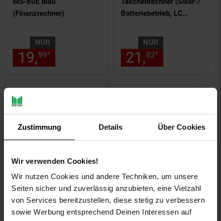
MS-80E blau
Taschenrechner (Solar-/
(Finanzrechner)
Batteriebetrieb, LC
Display)
NUR
NUR
19,
nur 19,
€ Sternchen Fußn
21,
nur 21,
€
*
*
99
99
82
82
Zustimmung
Details
Über Cookies
Wir verwenden Cookies!
Wir nutzen Cookies und andere Techniken, um unsere
CASIO MS-200DQ
Seiten sicher und zuverlässig anzubieten, eine Vielzahl
Schwarz Taschenrechner
von Services bereitzustellen, diese stetig zu verbessern
(Solar-/ Batteriebetrieb,
sowie Werbung entsprechend Deinen Interessen auf