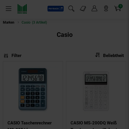
0
Payback
Markt-Angebote
Artikel
Menü
Suchfeld einblenden
Mein Konto
Markt finden
Warenkorb
Marken
Casio
(3 Artikel)
Casio
Sortierung
Sortierung:
Filter
Beliebtheit
CASIO Taschenrechner
CASIO MS-200DQ Weiß