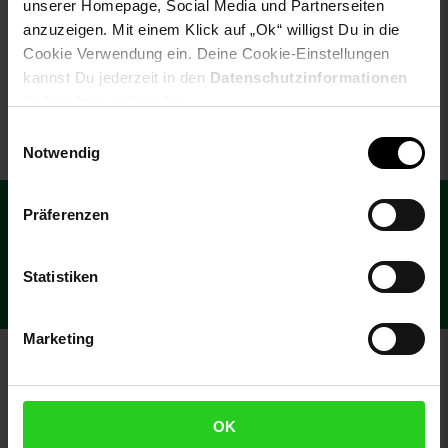
LC Display)
unserer Homepage, Social Media und Partnerseiten
anzuzeigen. Mit einem Klick auf „Ok“ willigst Du in die
NUR
Cookie Verwendung ein. Deine Cookie-Einstellungen
21,
nur 21,
€ Sternchen Fußn
*
82
82
kannst Du jederzeit in den
Datenschutzinformationen
ändern bzw. widerrufen.
Einwilligungsauswahl
Notwendig
Fußzeile
€
15
**
Newsletter Anmeldung
Abonniere unseren Newsletter und
Präferenzen
Gutschein
sichere dir einen 15 €**-Gutschein!
Statistiken
Jetzt Newsletter abonnieren
Marketing
Zahlarten im Online-Shop
OK