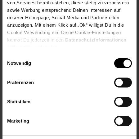
von Services bereitzustellen, diese stetig zu verbessern
sowie Werbung entsprechend Deinen Interessen auf
unserer Homepage, Social Media und Partnerseiten
anzuzeigen. Mit einem Klick auf „Ok“ willigst Du in die
Cookie Verwendung ein. Deine Cookie-Einstellungen
kannst Du jederzeit in den
Datenschutzinformationen
Kundenbewertung: 5 von 5 Ste
Unisex Socken
ändern bzw. widerrufen.
Unisex Socken
Einwilligungsauswahl
Notwendig
NUR
20,
ab 20,
€ Sternchen Fuß
19,
nur 19,
€
*
*
45
45
45
45
Präferenzen
ab
Statistiken
Marketing