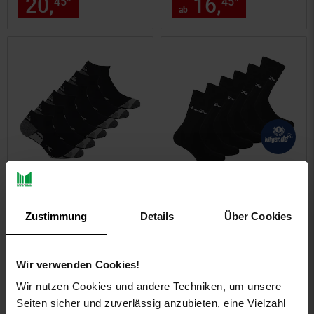
20,
nur 20,
€ Sternchen Fußn
16,
ab 16,
*
*
45
45
45
45
ab
Unisex Socken
Unisex Socken
Zustimmung
Details
Über Cookies
20,
ab 20,
€ Sternchen Fuß
20,
ab 20,
*
*
45
45
45
45
ab
ab
Wir verwenden Cookies!
Wir nutzen Cookies und andere Techniken, um unsere
Seiten sicher und zuverlässig anzubieten, eine Vielzahl