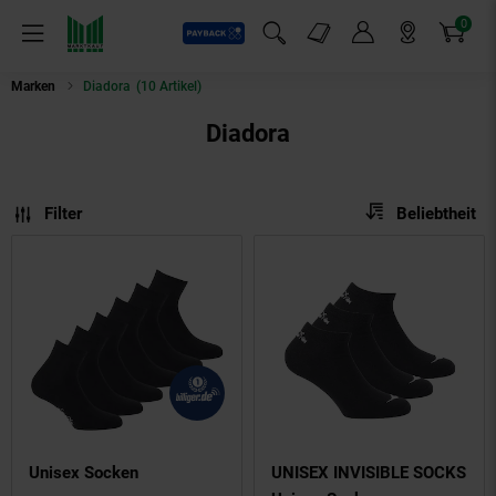
0
Payback
Markt-Angebote
Artikel
Menü
Suchfeld einblenden
Mein Konto
Markt finden
Warenkorb
Marken
Diadora
(10 Artikel)
Diadora
Sortierung
Sortierung:
Filter
Beliebtheit
Unisex Socken
UNISEX INVISIBLE SOCKS