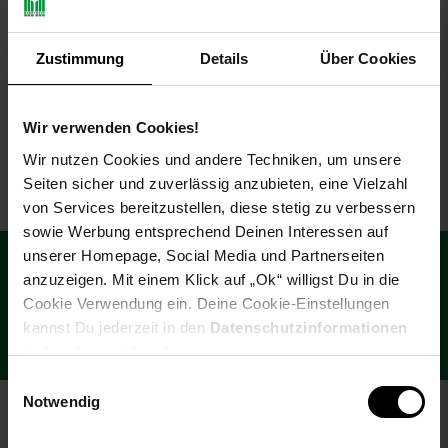
Rahmenloser Display-
Privatsphärenfilter -
Schwarz -
Zustimmung
Details
Über Cookies
Polyethylenterephthalat -
NUR
LCD - Kratzresistent
69,
nur 69,
€ Sternchen Fußn
*
44
44
Wir verwenden Cookies!
Wir nutzen Cookies und andere Techniken, um unsere
Seiten sicher und zuverlässig anzubieten, eine Vielzahl
von Services bereitzustellen, diese stetig zu verbessern
sowie Werbung entsprechend Deinen Interessen auf
Fußzeile
€
15
**
unserer Homepage, Social Media und Partnerseiten
Newsletter Anmeldung
Abonniere unseren Newsletter und
anzuzeigen. Mit einem Klick auf „Ok“ willigst Du in die
Gutschein
sichere dir einen 15 €**-Gutschein!
Cookie Verwendung ein. Deine Cookie-Einstellungen
kannst Du jederzeit in den
Datenschutzinformationen
Jetzt Newsletter abonnieren
ändern bzw. widerrufen.
Einwilligungsauswahl
Notwendig