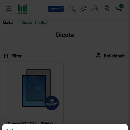
0
Payback
Markt-Angebote
Artikel
Menü
Suchfeld einblenden
Mein Konto
Markt finden
Warenkorb
Marken
Dicota
(1 Artikel)
Dicota
Sortierung
Sortierung:
Filter
Beliebtheit
Dicota D31711 - Tablet -