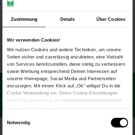
Schütte Duroplast WC Sitz
WHITE
Zustimmung
Details
Über Cookies
NUR
27,
nur 27,
€ Sternchen Fußn
*
99
99
Wir verwenden Cookies!
Wir nutzen Cookies und andere Techniken, um unsere
Seiten sicher und zuverlässig anzubieten, eine Vielzahl
von Services bereitzustellen, diese stetig zu verbessern
sowie Werbung entsprechend Deinen Interessen auf
Fußzeile
€
unserer Homepage, Social Media und Partnerseiten
15
**
Newsletter Anmeldung
Abonniere unseren Newsletter und
anzuzeigen. Mit einem Klick auf „Ok“ willigst Du in die
Gutschein
sichere dir einen 15 €**-Gutschein!
Cookie Verwendung ein. Deine Cookie-Einstellungen
kannst Du jederzeit in den
Datenschutzinformationen
Jetzt Newsletter abonnieren
ändern bzw. widerrufen.
Einwilligungsauswahl
Notwendig