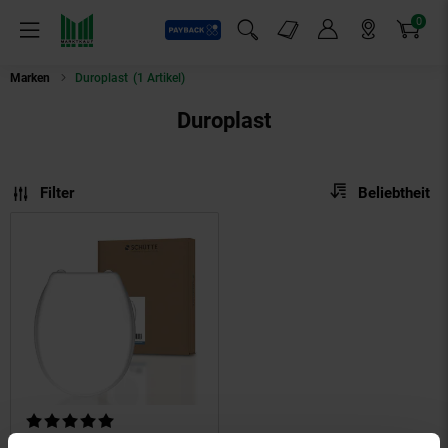
0
Payback
Markt-Angebote
Artikel
Menü
Suchfeld einblenden
Mein Konto
Markt finden
Warenkorb
Marken
Duroplast
(1 Artikel)
Duroplast
Sortierung
Sortierung:
Filter
Beliebtheit
Kundenbewertung: 5 von 5 Sternen