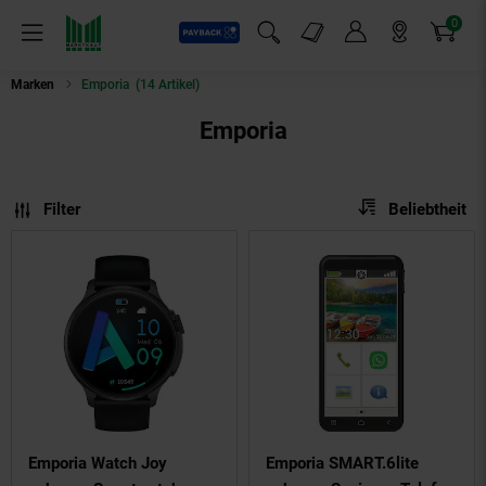
0
Payback
Markt-Angebote
Artikel
Menü
Suchfeld einblenden
Mein Konto
Markt finden
Warenkorb
Marken
Emporia
(14 Artikel)
Emporia
Sortierung
Sortierung:
Filter
Beliebtheit
Emporia Watch Joy
Emporia SMART.6lite