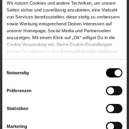
Wir nutzen Cookies und andere Techniken, um unsere
Seiten sicher und zuverlässig anzubieten, eine Vielzahl
von Services bereitzustellen, diese stetig zu verbessern
sowie Werbung entsprechend Deinen Interessen auf
unserer Homepage, Social Media und Partnerseiten
anzuzeigen. Mit einem Klick auf „Ok“ willigst Du in die
Cookie Verwendung ein. Deine Cookie-Einstellungen
kannst Du jederzeit in den
Datenschutzinformationen
ändern bzw. widerrufen.
Emporia SMART.7lite
Emporia JOY 4G/LTE Red -
Einwilligungsauswahl
128GB Schwarz
Modell 2025 Handy
Notwendig
(Seniorenhandy, Klapp)
Präferenzen
NUR
NUR
259,
nur 259,
€ Sternchen Fu
109,
nur 109,
*
*
95
95
95
Statistiken
Marketing