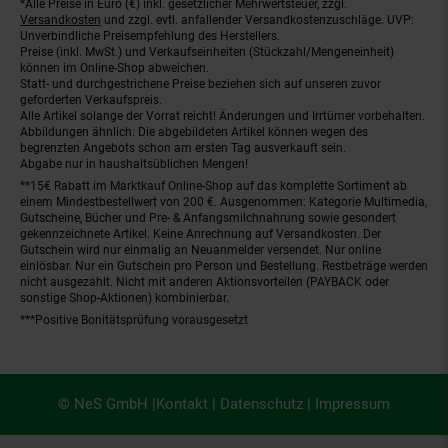
*Alle Preise in Euro (€) inkl. gesetzlicher Mehrwertsteuer, zzgl.
Fußnoten
Versandkosten
und zzgl. evtl. anfallender Versandkostenzuschläge. UVP:
Unverbindliche Preisempfehlung des Herstellers.
Preise (inkl. MwSt.) und Verkaufseinheiten (Stückzahl/Mengeneinheit)
können im Online-Shop abweichen.
Statt- und durchgestrichene Preise beziehen sich auf unseren zuvor
geforderten Verkaufspreis.
Alle Artikel solange der Vorrat reicht! Änderungen und Irrtümer vorbehalten.
Abbildungen ähnlich. Die abgebildeten Artikel können wegen des
begrenzten Angebots schon am ersten Tag ausverkauft sein.
Abgabe nur in haushaltsüblichen Mengen!
**15€ Rabatt im Marktkauf Online-Shop auf das komplette Sortiment ab
einem Mindestbestellwert von 200 €. Ausgenommen: Kategorie Multimedia,
Gutscheine, Bücher und Pre- & Anfangsmilchnahrung sowie gesondert
gekennzeichnete Artikel. Keine Anrechnung auf Versandkosten. Der
Gutschein wird nur einmalig an Neuanmelder versendet. Nur online
einlösbar. Nur ein Gutschein pro Person und Bestellung. Restbeträge werden
nicht ausgezahlt. Nicht mit anderen Aktionsvorteilen (PAYBACK oder
sonstige Shop-Aktionen) kombinierbar.
***Positive Bonitätsprüfung vorausgesetzt
© NeS GmbH |
Kontakt
|
Datenschutz
|
Impressum