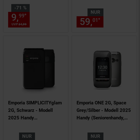
Sie Sparen 71 Prozent,
-71 %
NUR
9,
Aktueller Preis: 9,
€ Stern
*
99
99
59,
nur 59,
€
*
01
01
UVP
34,
99
UVP : 34,
99
€
Emporia SIMPLICITYglam
Emporia ONE 2G, Space
2G, Schwarz - Modell
Grey/Silber - Modell 2025
2025 Handy
Handy (Seniorenhandy,
(Seniorenhandy, Klapp)
Klapp)
NUR
NUR