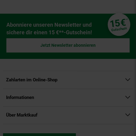
Fußzeile
€
15
**
Newsletter Anmeldung
Abonniere unseren Newsletter und
Gutschein
sichere dir einen 15 €**-Gutschein!
Jetzt Newsletter abonnieren
Zahlarten im Online-Shop
Informationen
Über Marktkauf