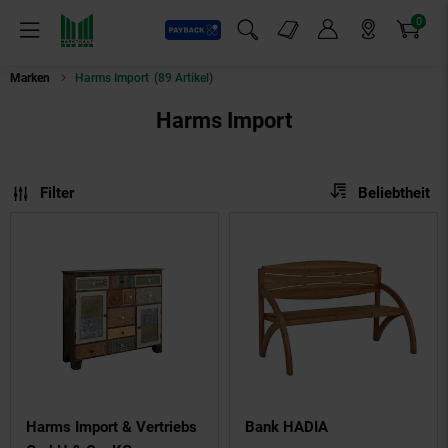
0
Payback
Markt-Angebote
Artikel
Menü
Suchfeld einblenden
Mein Konto
Markt finden
Warenkorb
Marken
Harms Import
(89 Artikel)
Harms Import
Sortierung
Sortierung:
Filter
Beliebtheit
Harms Import & Vertriebs
Bank HADIA