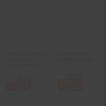
Harms Import & Vertriebs
2er Set Stapelstuhl
GmbH & Co. KG -
MODESTO, sandfarbig
Couchtisch AMBALA
Sie Sparen 42 Prozent,
-42 %
NUR
172,
Aktuelle
*
99
487,
nur 487,
€ Sternchen Fu
*
00
00
UVP
299,
90
UVP : 299,
90
€