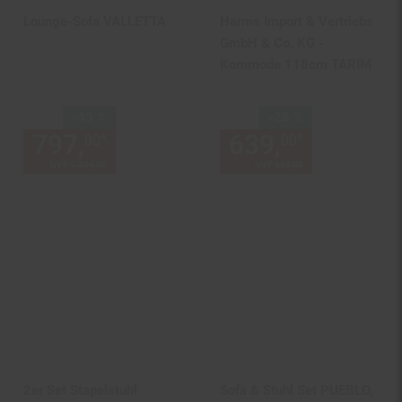
Lounge-Sofa VALLETTA
Harms Import & Vertriebs
GmbH & Co. KG -
Kommode 118cm TARIM
Sie Sparen 43 Prozent,
Sie Sparen 28 Prozent,
-43 %
-28 %
797,
Aktueller Preis: 797,
639,
Aktuelle
€ 
*
*
00
00
00
UVP
1.399,
00
UVP : 1399,
00
€
UVP
898,
00
UVP : 898,
00
€
2er Set Stapelstuhl
Sofa & Stuhl Set PUEBLO,