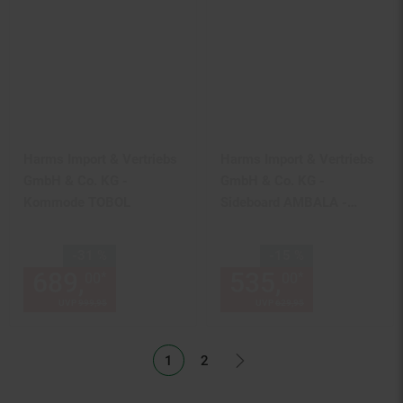
Harms Import & Vertriebs
Harms Import & Vertriebs
GmbH & Co. KG -
GmbH & Co. KG -
Kommode TOBOL
Sideboard AMBALA -
versch. Ausführungen -
1500x400x760
Sie Sparen 31 Prozent,
Sie Sparen 15 Prozent,
-31 %
-15 %
689,
Aktueller Preis: 689,
535,
Aktuelle
€ 
*
*
00
00
00
UVP
999,
95
UVP : 999,
95
€
UVP
629,
95
UVP : 629,
95
€
1
2