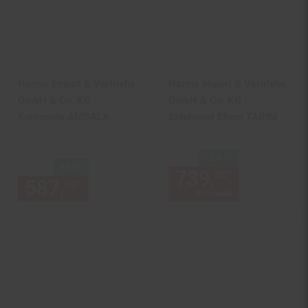
Harms Import & Vertriebs
Harms Import & Vertriebs
GmbH & Co. KG -
GmbH & Co. KG -
Kommode AMBALA
Sideboard 88cm TARIM
Sie Sparen 26 Prozent,
-26 %
NUR
739,
Aktuelle
*
00
587,
nur 587,
€ Sternchen Fu
*
00
00
UVP
999,
95
UVP : 999,
95
€