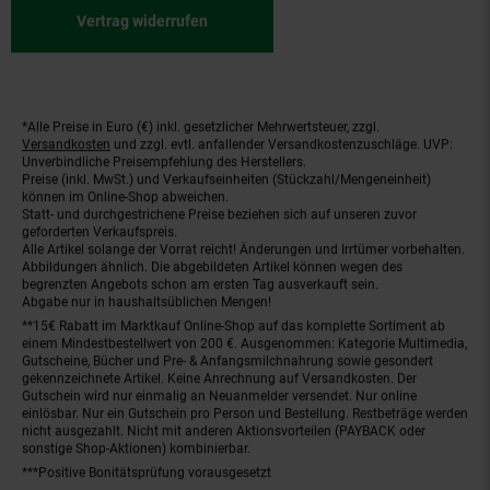
Vertrag widerrufen
*Alle Preise in Euro (€) inkl. gesetzlicher Mehrwertsteuer, zzgl.
Fußnoten
Versandkosten
und zzgl. evtl. anfallender Versandkostenzuschläge. UVP:
Unverbindliche Preisempfehlung des Herstellers.
Preise (inkl. MwSt.) und Verkaufseinheiten (Stückzahl/Mengeneinheit)
können im Online-Shop abweichen.
Statt- und durchgestrichene Preise beziehen sich auf unseren zuvor
geforderten Verkaufspreis.
Alle Artikel solange der Vorrat reicht! Änderungen und Irrtümer vorbehalten.
Abbildungen ähnlich. Die abgebildeten Artikel können wegen des
begrenzten Angebots schon am ersten Tag ausverkauft sein.
Abgabe nur in haushaltsüblichen Mengen!
**15€ Rabatt im Marktkauf Online-Shop auf das komplette Sortiment ab
einem Mindestbestellwert von 200 €. Ausgenommen: Kategorie Multimedia,
Gutscheine, Bücher und Pre- & Anfangsmilchnahrung sowie gesondert
gekennzeichnete Artikel. Keine Anrechnung auf Versandkosten. Der
Gutschein wird nur einmalig an Neuanmelder versendet. Nur online
einlösbar. Nur ein Gutschein pro Person und Bestellung. Restbeträge werden
nicht ausgezahlt. Nicht mit anderen Aktionsvorteilen (PAYBACK oder
sonstige Shop-Aktionen) kombinierbar.
***Positive Bonitätsprüfung vorausgesetzt