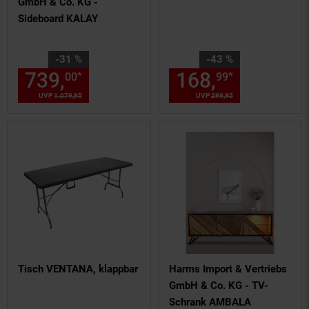
GmbH & Co. KG -
Sideboard KALAY
Sie Sparen 31 Prozent,
Sie Sparen 43 Prozent,
-31 %
-43 %
739,
Aktueller Preis: 739,
168,
Aktuelle
€ 
*
*
00
99
00
UVP
1.079,
95
UVP : 1079,
95
€
UVP
299,
95
UVP : 299,
95
€
Tisch VENTANA, klappbar
Harms Import & Vertriebs
GmbH & Co. KG - TV-
Schrank AMBALA