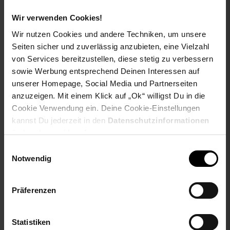
Wir verwenden Cookies!
Wir nutzen Cookies und andere Techniken, um unsere
Harms Import Garten
Schaukelliege MILOS
Seiten sicher und zuverlässig anzubieten, eine Vielzahl
Wandleuchte Sternförmig
von Services bereitzustellen, diese stetig zu verbessern
Sie Sparen 44 Prozent,
sowie Werbung entsprechend Deinen Interessen auf
-44 %
NUR
76,
Aktueller
unserer Homepage, Social Media und Partnerseiten
*
99
14,
nur 14,
€ Sternchen Fußn
*
99
99
anzuzeigen. Mit einem Klick auf „Ok“ willigst Du in die
UVP
139,
95
UVP : 139,
95
€
Cookie Verwendung ein. Deine Cookie-Einstellungen
kannst Du jederzeit in den
Datenschutzinformationen
ändern bzw. widerrufen.
Einwilligungsauswahl
Notwendig
Präferenzen
Statistiken
Gartenfigur Junge und
4 x Stuhl VISALIA mit