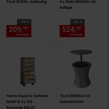
Tisch OLIVIA, rechteckig
4 x Stuhl ARVADA mit
Auflage
Sie Sparen 39 Prozent,
Sie Sparen 43 Prozent,
-39 %
-43 %
209,
Aktueller Preis: 209,
524,
Aktuelle
€ 
*
*
99
00
99
UVP
349,
00
UVP : 349,
00
€
UVP
919,
80
UVP : 919,
80
€
Harms Import & Vertriebs
Tisch MUMBAI mit
GmbH & Co. KG -
Getränkekühler
Kommode KALAY