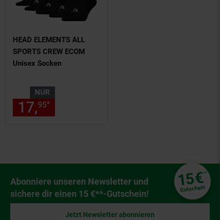
HEAD ELEMENTS ALL
SPORTS CREW ECOM
Unisex Socken
NUR
17,
nur 17,
€ Sternchen Fußn
*
95
95
Fußzeile
€
15
**
Newsletter Anmeldung
Abonniere unseren Newsletter und
Gutschein
sichere dir einen 15 €**-Gutschein!
Jetzt Newsletter abonnieren