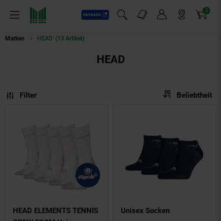
0
Payback
Markt-Angebote
Artikel
Menü
Suchfeld einblenden
Mein Konto
Markt finden
Warenkorb
Marken
HEAD
(13 Artikel)
HEAD
Sortierung
Sortierung:
Filter
Beliebtheit
HEAD ELEMENTS TENNIS
Unisex Socken