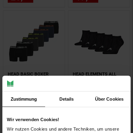
HEAD BASIC BOXER
HEAD ELEMENTS ALL
TRUNKS Herren
SPORTS SNEAKER 5P
Boxershort
ECOM 001 Unisex Socken
Zustimmung
Details
Über Cookies
NUR
NUR
41,
nur 41,
€ Sternchen Fußn
17,
nur 17,
€
*
*
95
95
95
95
Wir verwenden Cookies!
Wir nutzen Cookies und andere Techniken, um unsere