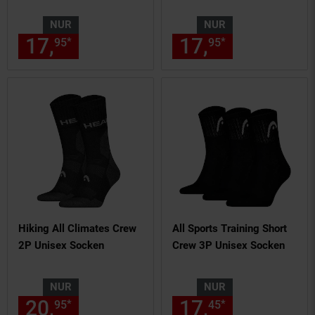
NUR
NUR
17,
nur 17,
€ Sternchen Fußn
17,
nur 17,
€
*
*
95
95
95
95
Hiking All Climates Crew
All Sports Training Short
2P Unisex Socken
Crew 3P Unisex Socken
NUR
NUR
20,
nur 20,
€ Sternchen Fußn
17,
nur 17,
€
*
*
95
95
45
45