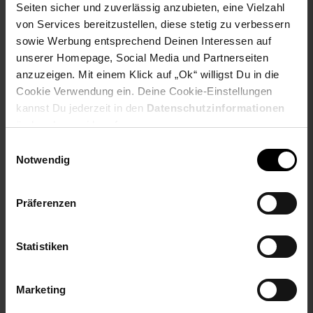
Seiten sicher und zuverlässig anzubieten, eine Vielzahl
von Services bereitzustellen, diese stetig zu verbessern
sowie Werbung entsprechend Deinen Interessen auf
unserer Homepage, Social Media und Partnerseiten
anzuzeigen. Mit einem Klick auf „Ok“ willigst Du in die
Cookie Verwendung ein. Deine Cookie-Einstellungen
kannst Du jederzeit in den
Datenschutzinformationen
ändern bzw. widerrufen.
Herren Slip
Basic Boxer 2P Herren
Einwilligungsauswahl
Boxershort
Notwendig
NUR
NUR
Präferenzen
20,
nur 20,
€ Sternchen Fußn
20,
nur 20,
€
*
*
45
45
45
45
Statistiken
Marketing