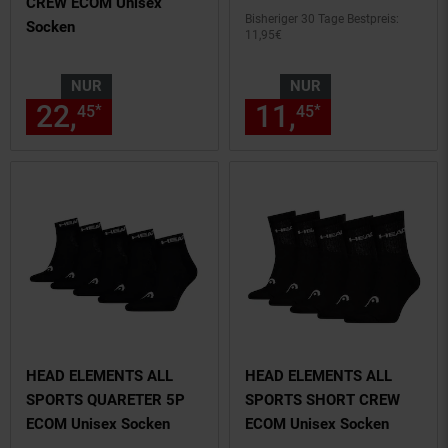
CREW ECOM Unisex
Bisheriger 30 Tage Bestpreis:
Socken
11,
95
€
NUR
NUR
22,
nur 22,
€ Sternchen Fußn
11,
nur 11,
€
*
*
45
45
45
45
HEAD ELEMENTS ALL
HEAD ELEMENTS ALL
SPORTS QUARETER 5P
SPORTS SHORT CREW
ECOM Unisex Socken
ECOM Unisex Socken