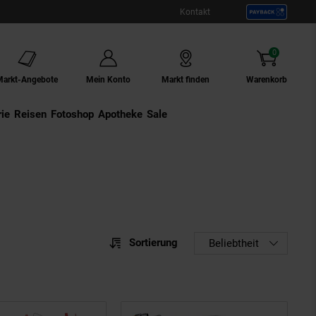
Kontakt
0
Artikel
Markt-Angebote
Mein Konto
Markt finden
Warenkorb
ie
Externer Link:
Reisen
Externer Link:
Fotoshop
Externer Link:
Apotheke
Sale
Sortierung
Sortierung
Beliebtheit
Sortie