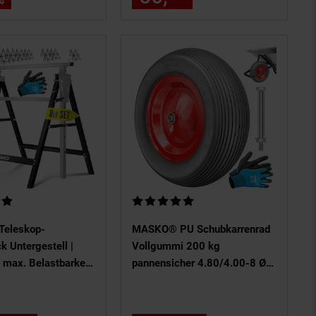
80
UVP : 74,
80
€
Ölwechsel und Reparatur
ertung: 5 von 5 Sternen
Kundenbewertung: 5 von 5 Sternen
eleskop-
MASKO® PU Schubkarrenrad
k Untergestell |
Vollgummi 200 kg
 max. Belastbarkeit
pannensicher 4.80/4.00-8 Ø
nterstellbock
390mm inkl. Achse Ersatzrad
ellbar Min. / max.
Gummirad Stahlfelge Reifen
he 800-1300 mm |
pannensicher für Schubkarre