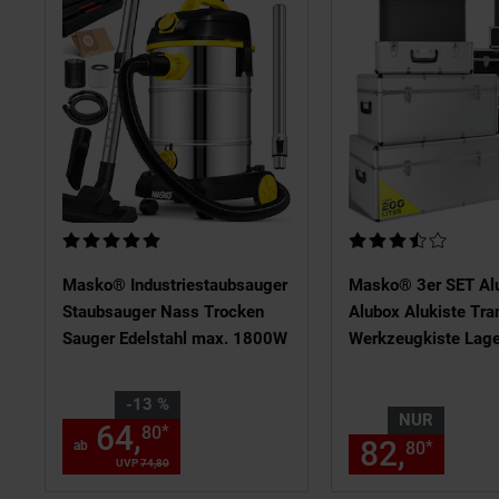
Kundenbewertung: 5 von 5 Sternen
Kundenbewertung: 3,
Masko® Industriestaubsauger
Masko® 3er SET Al
Staubsauger Nass Trocken
Alubox Alukiste Tra
Sauger Edelstahl max. 1800W
Werkzeugkiste Lag
Sie Sparen 13 Prozent,
-13 %
NUR
64,
ab 64,
€ Sternchen F
*
80
80
82,
nur 
*
ab
80
UVP
74,
80
UVP : 74,
80
€