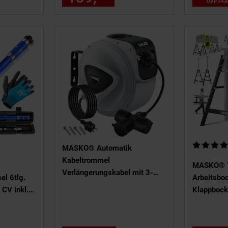
€
UVP
74,
huhe
 von 5 Sternen
Kundenbew
MASKO® Automatik
Kabeltrommel
MASKO® T
Verlängerungskabel mit 3-
l 6tlg.
Arbeitsboc
Fach Anschluss 180° drehbar
CV inkl. 3
Klappbock
1,5m Zuleitung
, 19mm,
200 kg | U
Wandhalterung Werkstatt
höhenverst
Kabelaufroller Automatisch
Arbeitshö