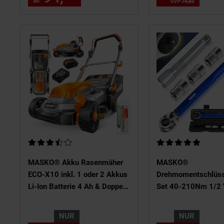
Werkzeugwagen
ab
UVP
79,
80
UVP : 79,
80
inkl. Arbeitshandsc
Handwerkzeug
Kundenbewertung: 3,52 von 5 Sternen
Kundenbewertung: 5
MASKO® Akku Rasenmäher
MASKO®
ECO-X10 inkl. 1 oder 2 Akkus
Drehmomentschlüsse
Li-Ion Batterie 4 Ah & Doppel-
Set 40-210Nm 1/2 ' 
Ladegerät – Rasentrimmer,
Stecknüssen 17mm
25-75mm
21mm und Verlängerung
NUR
NUR
Schnitthöhenverstellung,
125mm inkl. Koffer +/- 4%