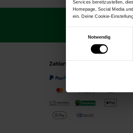
Services bereitzustellen, di
Homepage, Social Media und P
Fußzeile
ein. Deine Cookie-Einstellun
Abonniere unsere
Newsletter Anmeldu
sichere dir einen
Einwilligungsauswahl
Notwendig
Zahlarten im Online-Shop