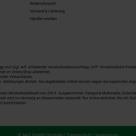
Widerrufsrecht
Versand & Lieferung
Händler werden
ten
und zzgl. evtl. anfallender Versandkostenzuschläge. UVP: Unverbindliche Preise
nnen im Online-Shop abweichen.
erten Verkaufspreis.
ten. Abbildungen ähnlich. Die abgebildeten Artikel können wegen des begrenzten An
einem Mindestbestellwert von 200 €. Ausgenommen: Kategorie Multimedia, Gutsche
ein wird nur einmalig an Neuanmelder versendet. Nur online einlösbar. Nur ein Gut
n) kombinierbar.
© NeS GmbH |
Kontakt
|
Datenschutz
|
Impressum