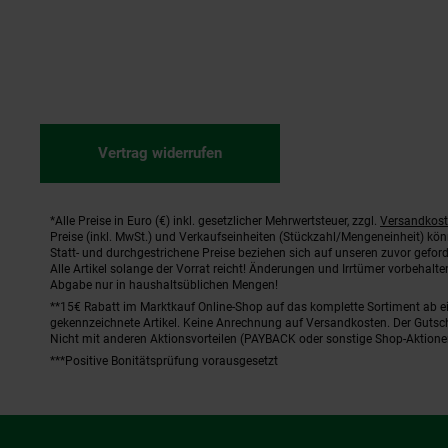
Vertrag widerrufen
*Alle Preise in Euro (€) inkl. gesetzlicher Mehrwertsteuer, zzgl.
Versandkos
Fußnoten
Preise (inkl. MwSt.) und Verkaufseinheiten (Stückzahl/Mengeneinheit) kö
Statt- und durchgestrichene Preise beziehen sich auf unseren zuvor geford
Alle Artikel solange der Vorrat reicht! Änderungen und Irrtümer vorbehal
Abgabe nur in haushaltsüblichen Mengen!
**15€ Rabatt im Marktkauf Online-Shop auf das komplette Sortiment ab 
gekennzeichnete Artikel. Keine Anrechnung auf Versandkosten. Der Gutsch
Nicht mit anderen Aktionsvorteilen (PAYBACK oder sonstige Shop-Aktione
***Positive Bonitätsprüfung vorausgesetzt