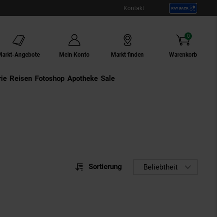
Kontakt
0
Artikel
Markt-Angebote
Mein Konto
Markt finden
Warenkorb
ie
Externer Link:
Reisen
Externer Link:
Fotoshop
Externer Link:
Apotheke
Sale
Sortierung
Sortierung
Beliebtheit
Sortie