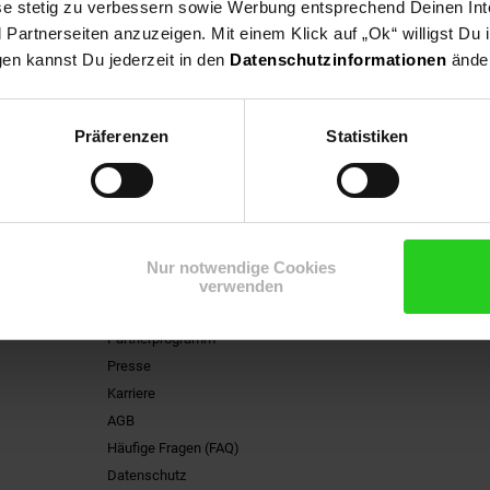
ese stetig zu verbessern sowie Werbung entsprechend Deinen In
artnerseiten anzuzeigen. Mit einem Klick auf „Ok“ willigst Du
gen kannst Du jederzeit in den
Datenschutzinformationen
änder
n Newsletter und
Jetzt Newsletter abonnieren
ng
 15 €**-Gutschein!
Präferenzen
Statistiken
Informationen
Nur notwendige Cookies
Kontakt
verwenden
Impressum
Partnerprogramm
Presse
Karriere
AGB
Häufige Fragen (FAQ)
Datenschutz