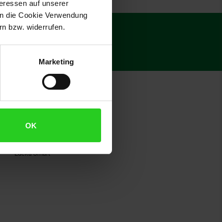
teressen auf unserer
 in die Cookie Verwendung
€
15
n bzw. widerrufen.
**
Gutschein
Marketing
Über Marktkauf
OK
Aktuelle Angebote
Markenwelt
Edeka Smart