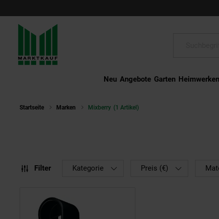
Schließen
Suche:
Neu
Angebote
Garten
Heimwerke
Startseite
Marken
Mixberry
(1 Artikel)
Filter
Kategorie
Preis (€)
Mate