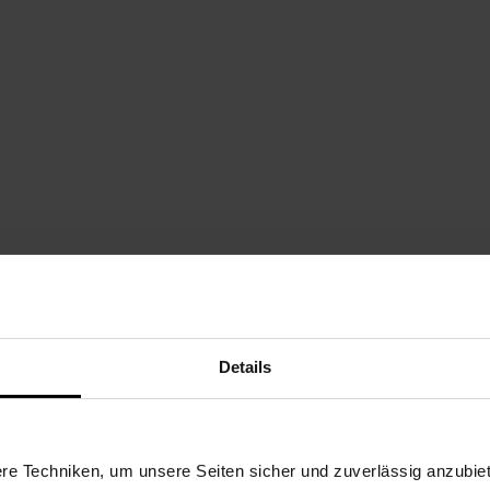
Sternchen Fußnote, Details am S
Details
e Techniken, um unsere Seiten sicher und zuverlässig anzubiet