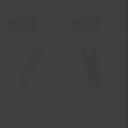
NUR
NUR
529,
nur 529,
€ Sternchen Fu
139,
nur 139,
*
*
00
00
00
PCE pH-Meter Messung
PCE Energiemessgerät
von pH-Wert und
PCE-GPA 50
Temperatur PCE-PH 22
Amperemeter TRMS
Messung
Oberwellenanalyse