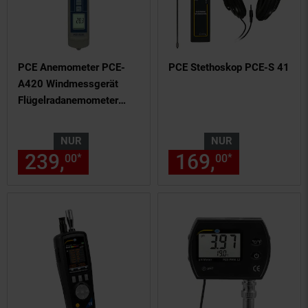
PCE Anemometer PCE-
PCE Stethoskop PCE-S 41
A420 Windmessgerät
Flügelradanemometer
Schalenkreuz
NUR
NUR
239,
nur 239,
€ Sternchen Fu
169,
nur 169,
*
*
00
00
00