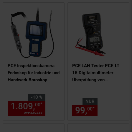
PCE Inspektionskamera
PCE LAN Tester PCE-LT
Endoskop für Industrie und
15 Digitalmultimeter
Handwerk Boroskop
Überprüfung von
Netzwerkkabeln LCD
Sie Sparen 10 Prozent,
-10 %
NUR
1.809,
Aktueller Preis: 1809,
*
00
0
99,
nur 99,
€
*
00
00
UVP
2.022,
88
UVP : 2022,
88
€