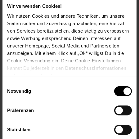
Wir verwenden Cookies!
Wir nutzen Cookies und andere Techniken, um unsere
Seiten sicher und zuverlässig anzubieten, eine Vielzahl
von Services bereitzustellen, diese stetig zu verbessern
sowie Werbung entsprechend Deinen Interessen auf
unserer Homepage, Social Media und Partnerseiten
anzuzeigen. Mit einem Klick auf „Ok“ willigst Du in die
Cookie Verwendung ein. Deine Cookie-Einstellungen
kannst Du jederzeit in den
Datenschutzinformationen
PCE CO2-Messgerät PCE-
PCE Feuchtemessgerät
ändern bzw. widerrufen.
AC 2000 Raumluftqualität
PCE-HT 114
Einwilligungsauswahl
mit Temperatur und
Notwendig
Feuchtigkeitsanzeige
NUR
NUR
Präferenzen
379,
nur 379,
€ Sternchen Fu
169,
nur 169,
*
*
00
00
00
Statistiken