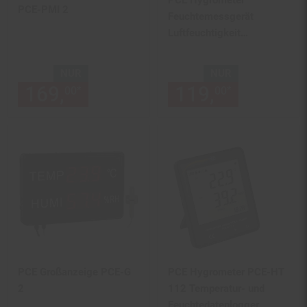
PCE Hygrometer
PCE-PMI 2
Feuchtemessgerät
Luftfeuchtigkeit
Temperaturmesser
NUR
NUR
169,
nur 169,
€ Sternchen Fu
119,
nur 119,
*
*
00
00
00
PCE Großanzeige PCE-G
PCE Hygrometer PCE-HT
2
112 Temperatur- und
Feuchtedatenlogger