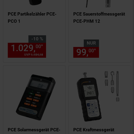
PCE Partikelzähler PCE-
PCE Sauerstoffmessgerät
PCO 1
PCE-PHM 12
Sie Sparen 10 Prozent,
-10 %
NUR
1.029,
Aktueller Preis: 1029,
*
00
0
99,
nur 99,
€
*
00
00
UVP
1.154,
18
UVP : 1154,
18
€
PCE Solarmessgerät PCE-
PCE Kraftmessgerät