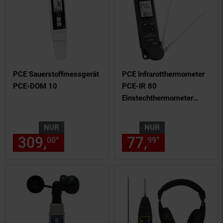
PCE Sauerstoffmessgerät
PCE Infrarotthermometer
PCE-DOM 10
PCE-IR 80
Einstechthermometer
Lebensmittelthermometer
zwei Messarten bis 330°C
NUR
NUR
309,
nur 309,
€ Sternchen Fu
77,
nur 77,
€
*
*
00
00
99
99