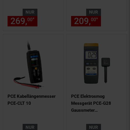
PCE-CMM 10
NUR
NUR
269,
nur 269,
€ Sternchen Fu
209,
nur 209,
*
*
00
00
00
PCE Kabellängenmesser
PCE Elektrosmog
PCE-CLT 10
Messgerät PCE-G28
Gaussmeter
Magnetfeldmessgerät
NUR
NUR