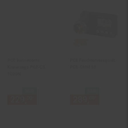
PCE Instruments
PCE Feuchtemessgerät
Kranwaage PCE-CS
PCE-GMM 10
1000N
NUR
NUR
229,
nur 229,
€ Sternchen Fu
289,
nur 289,
*
*
00
00
00