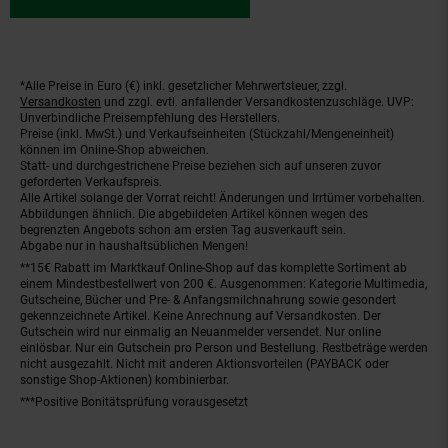
*Alle Preise in Euro (€) inkl. gesetzlicher Mehrwertsteuer, zzgl.
Fußnoten
Versandkosten
und zzgl. evtl. anfallender Versandkostenzuschläge. UVP:
Unverbindliche Preisempfehlung des Herstellers.
Preise (inkl. MwSt.) und Verkaufseinheiten (Stückzahl/Mengeneinheit)
können im Online-Shop abweichen.
Statt- und durchgestrichene Preise beziehen sich auf unseren zuvor
geforderten Verkaufspreis.
Alle Artikel solange der Vorrat reicht! Änderungen und Irrtümer vorbehalten.
Abbildungen ähnlich. Die abgebildeten Artikel können wegen des
begrenzten Angebots schon am ersten Tag ausverkauft sein.
Abgabe nur in haushaltsüblichen Mengen!
**15€ Rabatt im Marktkauf Online-Shop auf das komplette Sortiment ab
einem Mindestbestellwert von 200 €. Ausgenommen: Kategorie Multimedia,
Gutscheine, Bücher und Pre- & Anfangsmilchnahrung sowie gesondert
gekennzeichnete Artikel. Keine Anrechnung auf Versandkosten. Der
Gutschein wird nur einmalig an Neuanmelder versendet. Nur online
einlösbar. Nur ein Gutschein pro Person und Bestellung. Restbeträge werden
nicht ausgezahlt. Nicht mit anderen Aktionsvorteilen (PAYBACK oder
sonstige Shop-Aktionen) kombinierbar.
***Positive Bonitätsprüfung vorausgesetzt