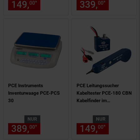
149,
nur 149,
€ Sternchen Fu
339,
nur 339,
*
*
00
00
00
PCE Instruments
PCE Leitungssucher
Inventurwaage PCE-PCS
Kabeltester PCE-180 CBN
30
Kabelfinder im
Taschenformat
NUR
NUR
389,
nur 389,
€ Sternchen Fu
149,
nur 149,
*
*
00
00
00