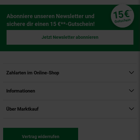
Fußzeile
€
15
**
Newsletter Anmeldung
Abonniere unseren Newsletter und
Gutschein
sichere dir einen 15 €**-Gutschein!
Jetzt Newsletter abonnieren
Zahlarten im Online-Shop
Informationen
Über Marktkauf
Vertrag widerrufen