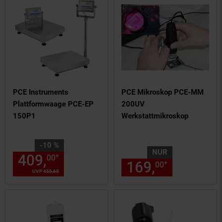
PCE Instruments
PCE Mikroskop PCE-MM
Plattformwaage PCE-EP
200UV
150P1
Werkstattmikroskop
Sie Sparen 10 Prozent,
-10 %
NUR
409,
Aktueller Preis: 409,
€ 
*
00
00
169,
nur 169,
*
00
UVP
455,
65
UVP : 455,
65
€