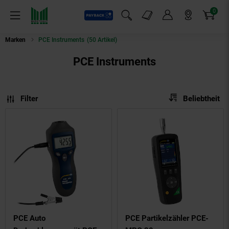
0
Payback
Markt-Angebote
Artikel
Menü
Suchfeld einblenden
Mein Konto
Markt finden
Warenkorb
Marken
PCE Instruments
(50 Artikel)
PCE Instruments
Sortierung
Sortierung:
Filter
Beliebtheit
PCE Auto
PCE Partikelzähler PCE-