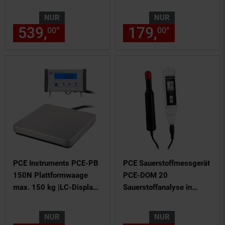
Feuchtigkeitsmessgerät
NUR
NUR
539,
nur 539,
€ Sternchen Fu
179,
nur 179,
*
*
00
00
00
PCE Instruments PCE-PB
PCE Sauerstoffmessgerät
150N Plattformwaage
PCE-DOM 20
max. 150 kg |LC-Display
Sauerstoffanalyse in
|USB bidirektional |PEAK
Flüssigkeiten und Luft
Funktion |Füllstands
NUR
NUR
Control