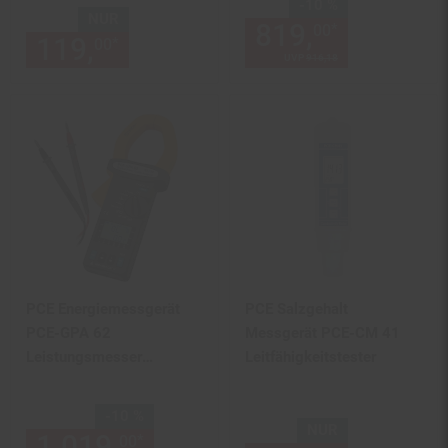
Sie Sparen 10 Prozent,
-10 %
NUR
819,
Aktuelle
*
00
119,
nur 119,
€ Sternchen Fu
*
00
00
UVP
916,
18
UVP : 916,
18
€
PCE Energiemessgerät
PCE Salzgehalt
PCE-GPA 62
Messgerät PCE-CM 41
Leistungsmesser
Leitfähigkeitstester
Spannungsmessung
Sie Sparen 10 Prozent,
-10 %
NUR
1.019,
Aktueller Preis: 1019,
*
00
0