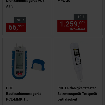
Drehzahlmessgerät PCE-
MPC 30
AT 5
Sie Sparen 10 Prozent,
-10 %
NUR
1.259,
Aktuel
*
00
66,
nur 66,
€ Sternchen Fußn
*
99
99
UVP
1.404,
08
UVP : 1404,
08
€
PCE
PCE Leitfähigkeitstester
Baufeuchtemessgerät
Salzmessgerät Testgerät
PCE-MMK 1
Leitfähigkeit