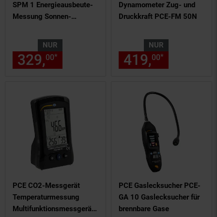
SPM 1 Energieausbeute-
Dynamometer Zug- und
Messung Sonnen-
Druckkraft PCE-FM 50N
Leistungsmessung
NUR
NUR
329,
nur 329,
€ Sternchen Fu
419,
nur 419,
*
*
00
00
00
PCE CO2-Messgerät
PCE Gaslecksucher PCE-
Temperaturmessung
GA 10 Gaslecksucher für
Multifunktionsmessgerät
brennbare Gase