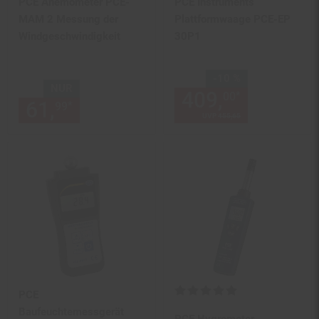
PCE Anemometer PCE-
PCE Instruments
MAM 2 Messung der
Plattformwaage PCE-EP
Windgeschwindigkeit
30P1
Sie Sparen 10 Prozent,
-10 %
NUR
409,
Aktuelle
*
00
61,
nur 61,
€ Sternchen Fußn
*
99
99
UVP
455,
65
UVP : 455,
65
€
Kundenbewertung: 5 von 5 Ste
PCE
Baufeuchtemessgerät