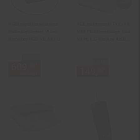
PCE Inspektionskamera
PCE Instruments PCE-PB
Endoskopkamera Video-
60N Plattformwaage max.
Boroskop PCE-VE 200-S
60 kg |LC-Display |USB
bidirektional
Sie Sparen 10 Prozent,
-10 %
NUR
609,
Aktueller Preis: 609,
€ 
*
00
00
149,
nur 149,
*
00
UVP
678,
18
UVP : 678,
18
€