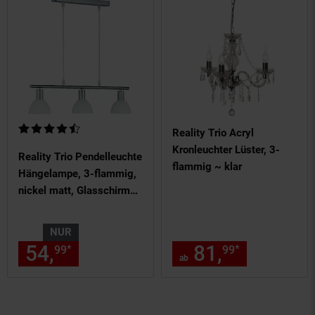
Kundenbewertung: 4,67 von 5 Sternen
Reality Trio Acryl
Kronleuchter Lüster, 3-
Reality Trio Pendelleuchte
flammig ~ klar
Hängelampe, 3-flammig,
nickel matt, Glasschirm
weiß
NUR
54,
nur 54,
€ Sternchen Fußn
81,
ab 81,
*
*
99
99
99
99
ab