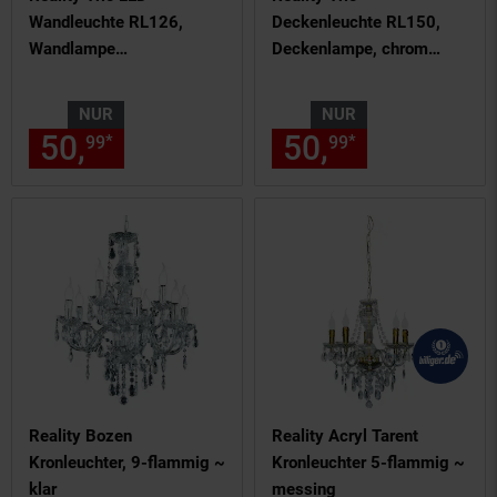
Wandleuchte RL126,
Deckenleuchte RL150,
Wandlampe
Deckenlampe, chrom
Außenleuchte, 7W ~
24x24cm
25cm
NUR
NUR
50,
nur 50,
€ Sternchen Fußn
50,
nur 50,
€
*
*
99
99
99
99
Reality Bozen
Reality Acryl Tarent
Kronleuchter, 9-flammig ~
Kronleuchter 5-flammig ~
klar
messing