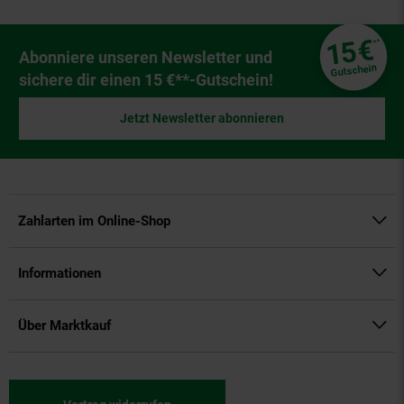
Fußzeile
€
15
**
Newsletter Anmeldung
Abonniere unseren Newsletter und
Gutschein
sichere dir einen 15 €**-Gutschein!
Jetzt Newsletter abonnieren
Zahlarten im Online-Shop
Informationen
Über Marktkauf