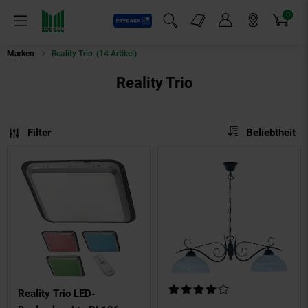
0
Payback
Markt-Angebote
Artikel
Menü
Suchfeld einblenden
Mein Konto
Markt finden
Warenkorb
Marken
Reality Trio
(14 Artikel)
Reality Trio
Sortierung
Sortierung:
Filter
Beliebtheit
Kundenbewertung: 4 von 5 Ste
Reality Trio LED-