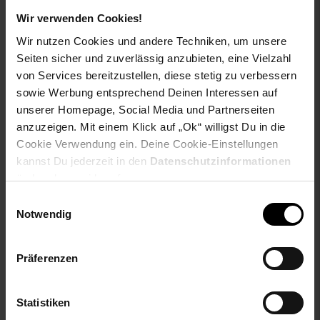
NUR
NUR
51,
nur 51,
€ Sternchen Fußn
199,
nur 199,
*
*
Wir verwenden Cookies!
99
99
99
Wir nutzen Cookies und andere Techniken, um unsere
Seiten sicher und zuverlässig anzubieten, eine Vielzahl
von Services bereitzustellen, diese stetig zu verbessern
sowie Werbung entsprechend Deinen Interessen auf
unserer Homepage, Social Media und Partnerseiten
anzuzeigen. Mit einem Klick auf „Ok“ willigst Du in die
Cookie Verwendung ein. Deine Cookie-Einstellungen
kannst Du jederzeit in den
Datenschutzinformationen
ändern bzw. widerrufen.
Einwilligungsauswahl
Reality Trio LED-
Reality Trio Pendelleuchte
Notwendig
Wandleuchte RL132,
nickel matt, Glas Opal
Wandlampe Außenleuchte
weiß, D=20cm
Präferenzen
~ 7W 1-flammig
NUR
NUR
37,
nur 37,
€ Sternchen Fußn
50,
nur 50,
€
*
*
99
99
99
99
Statistiken