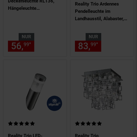
Deckenleuchte RL136,
Reality Trio Ardennes
Hängeleuchte
Pendelleuchte im
Effektleuchte,
Landhausstil, Alabaster,
Farbwechsel RGB
rostfarben
NUR
NUR
56,
nur 56,
€ Sternchen Fußn
83,
nur 83,
€
*
*
99
99
99
99
Kundenbewertung: 5 von 5 Sternen
Kundenbewertung: 5 von 5 Ste
Reality Trio LED-
Reality Trio