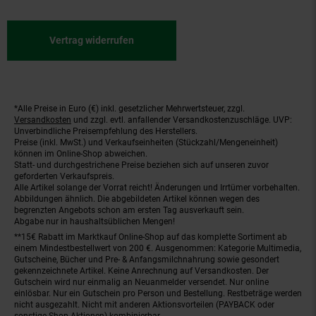
Vertrag widerrufen
*Alle Preise in Euro (€) inkl. gesetzlicher Mehrwertsteuer, zzgl.
Fußnoten
Versandkosten
und zzgl. evtl. anfallender Versandkostenzuschläge. UVP:
Unverbindliche Preisempfehlung des Herstellers.
Preise (inkl. MwSt.) und Verkaufseinheiten (Stückzahl/Mengeneinheit)
können im Online-Shop abweichen.
Statt- und durchgestrichene Preise beziehen sich auf unseren zuvor
geforderten Verkaufspreis.
Alle Artikel solange der Vorrat reicht! Änderungen und Irrtümer vorbehalten.
Abbildungen ähnlich. Die abgebildeten Artikel können wegen des
begrenzten Angebots schon am ersten Tag ausverkauft sein.
Abgabe nur in haushaltsüblichen Mengen!
**15€ Rabatt im Marktkauf Online-Shop auf das komplette Sortiment ab
einem Mindestbestellwert von 200 €. Ausgenommen: Kategorie Multimedia,
Gutscheine, Bücher und Pre- & Anfangsmilchnahrung sowie gesondert
gekennzeichnete Artikel. Keine Anrechnung auf Versandkosten. Der
Gutschein wird nur einmalig an Neuanmelder versendet. Nur online
einlösbar. Nur ein Gutschein pro Person und Bestellung. Restbeträge werden
nicht ausgezahlt. Nicht mit anderen Aktionsvorteilen (PAYBACK oder