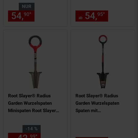
Schneidespitze Root
NUR
Slayer
54,
nur 54,
€ Sternchen Fußn
54,
ab 54,
*
*
90
90
95
95
ab
Root Slayer® Radius
Root Slayer® Radius
Garden Wurzelspaten
Garden Wurzelspaten
Minispaten Root Slayer
Spaten mit
Mini
Schneidespitze Root
Slayer Pro
Sie Sparen 14 Prozent,
-14 %
*
99
99