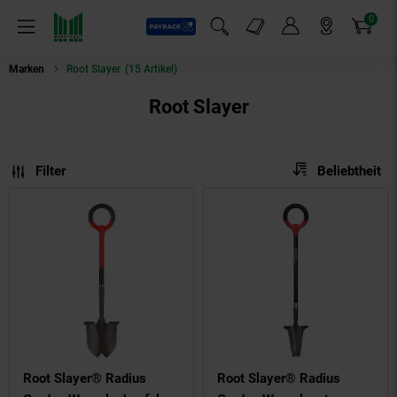
0
Payback
Markt-Angebote
Artikel
Menü
Suchfeld einblenden
Mein Konto
Markt finden
Warenkorb
Marken
Root Slayer
(15 Artikel)
Root Slayer
Sortierung
Sortierung:
Filter
Beliebtheit
Root Slayer® Radius
Root Slayer® Radius