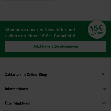
Fußzeile
€
15
**
Newsletter Anmeldung
Abonniere unseren Newsletter und
Gutschein
sichere dir einen 15 €**-Gutschein!
Jetzt Newsletter abonnieren
Zahlarten im Online-Shop
Informationen
Über Marktkauf