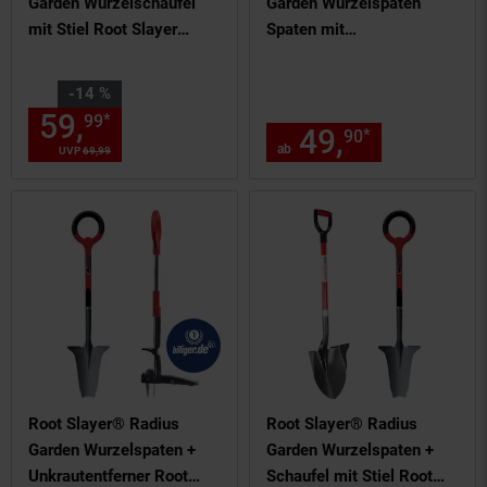
Garden Wurzelschaufel
Garden Wurzelspaten
mit Stiel Root Slayer
Spaten mit
Rundkopfschaufel
Schneidespitze Root
Slayer Beetspaten
Sie Sparen 14 Prozent,
-14 %
59,
Aktueller Preis: 59,
€ St
*
99
99
49,
ab 49,
*
90
90
ab
UVP
69,
99
UVP : 69,
99
€
Root Slayer® Radius
Root Slayer® Radius
Garden Wurzelspaten +
Garden Wurzelspaten +
Unkrautentferner Root
Schaufel mit Stiel Root