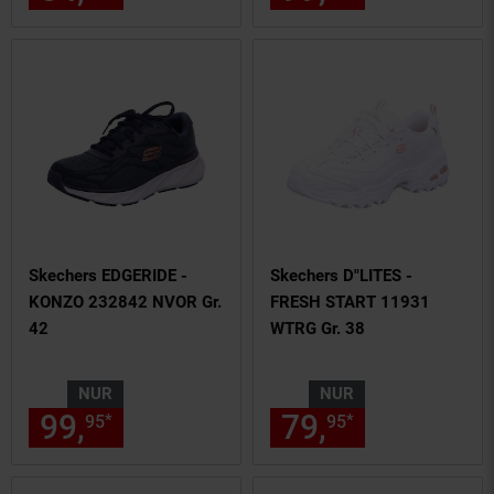
Skechers EDGERIDE -
Skechers D"LITES -
KONZO 232842 NVOR Gr.
FRESH START 11931
42
WTRG Gr. 38
NUR
NUR
99,
nur 99,
€ Sternchen Fußn
79,
nur 79,
€
*
*
95
95
95
95