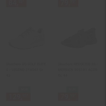
84,
nur 84,
€ Sternchen Fußn
79,
nur 79,
€
*
*
95
95
95
95
Skechers GO GOLF ELITE
Skechers REVOLTED SS -
5 - LEGEND 214043 Gr.
MERRICK 205181 ACDB
42
Gr. 44
NUR
NUR
129,
nur 129,
€ Sternchen Fu
79,
nur 79,
€
*
*
95
95
95
95