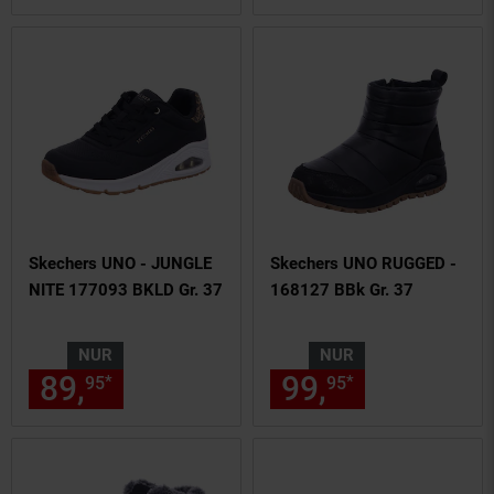
Skechers UNO - JUNGLE
Skechers UNO RUGGED -
NITE 177093 BKLD Gr. 37
168127 BBk Gr. 37
NUR
NUR
89,
nur 89,
€ Sternchen Fußn
99,
nur 99,
€
*
*
95
95
95
95