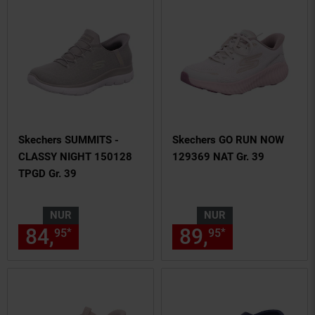
Skechers SUMMITS -
Skechers GO RUN NOW
CLASSY NIGHT 150128
129369 NAT Gr. 39
TPGD Gr. 39
NUR
NUR
84,
nur 84,
€ Sternchen Fußn
89,
nur 89,
€
*
*
95
95
95
95