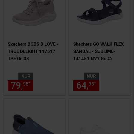
Skechers BOBS B LOVE -
Skechers GO WALK FLEX
TRUE DELIGHT 117617
SANDAL - SUBLIME-
TPE Gr. 38
141451 NVY Gr. 42
NUR
NUR
79,
nur 79,
€ Sternchen Fußn
64,
nur 64,
€
*
*
95
95
95
95