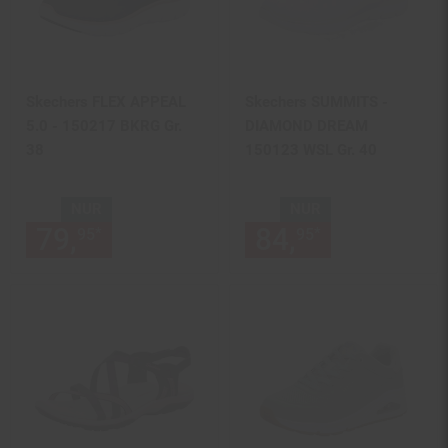
Skechers FLEX APPEAL
Skechers SUMMITS -
5.0 - 150217 BKRG Gr.
DIAMOND DREAM
38
150123 WSL Gr. 40
NUR
NUR
79,
nur 79,
€ Sternchen Fußn
84,
nur 84,
€
*
*
95
95
95
95