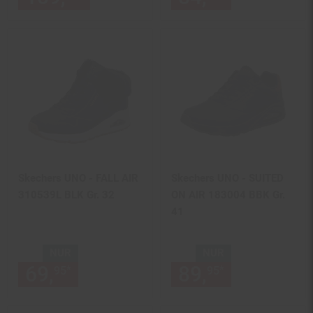
Skechers UNO - FALL AIR
Skechers UNO - SUITED
310539L BLK Gr. 32
ON AIR 183004 BBK Gr.
41
NUR
NUR
69,
nur 69,
€ Sternchen Fußn
89,
nur 89,
€
*
*
95
95
95
95