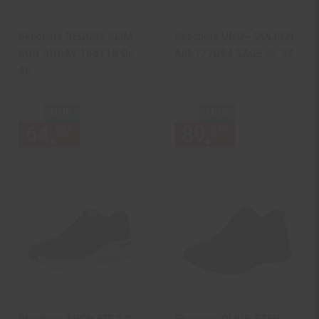
Skechers REGGAE SLIM -
Skechers UNO - GOLDEN
SUN ARRAY 163115 Gr.
AIR 177094 SAGE Gr. 37
40
NUR
NUR
64,
nur 64,
€ Sternchen Fußn
89,
nur 89,
€
*
*
95
95
95
95