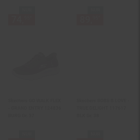
NUR
NUR
74,
nur 74,
€ Sternchen Fußn
89,
nur 89,
€
*
*
95
95
95
95
Skechers GO WALK FLEX
Skechers BOBS B LOVE -
- GRAND ENTRY 124836
TRUE DELIGHT 117617
BURG Gr. 37
BLK Gr. 38
NUR
NUR