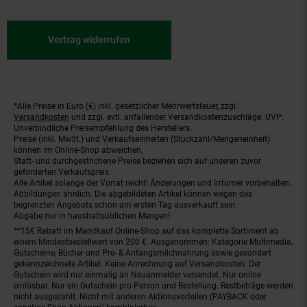
Vertrag widerrufen
*Alle Preise in Euro (€) inkl. gesetzlicher Mehrwertsteuer, zzgl.
Fußnoten
Versandkosten
und zzgl. evtl. anfallender Versandkostenzuschläge. UVP:
Unverbindliche Preisempfehlung des Herstellers.
Preise (inkl. MwSt.) und Verkaufseinheiten (Stückzahl/Mengeneinheit)
können im Online-Shop abweichen.
Statt- und durchgestrichene Preise beziehen sich auf unseren zuvor
geforderten Verkaufspreis.
Alle Artikel solange der Vorrat reicht! Änderungen und Irrtümer vorbehalten.
Abbildungen ähnlich. Die abgebildeten Artikel können wegen des
begrenzten Angebots schon am ersten Tag ausverkauft sein.
Abgabe nur in haushaltsüblichen Mengen!
**15€ Rabatt im Marktkauf Online-Shop auf das komplette Sortiment ab
einem Mindestbestellwert von 200 €. Ausgenommen: Kategorie Multimedia,
Gutscheine, Bücher und Pre- & Anfangsmilchnahrung sowie gesondert
gekennzeichnete Artikel. Keine Anrechnung auf Versandkosten. Der
Gutschein wird nur einmalig an Neuanmelder versendet. Nur online
einlösbar. Nur ein Gutschein pro Person und Bestellung. Restbeträge werden
nicht ausgezahlt. Nicht mit anderen Aktionsvorteilen (PAYBACK oder