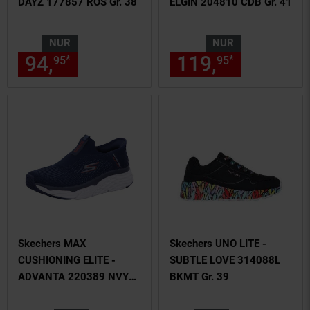
DAYZ 177857 ROS Gr. 38
ELGIN 204810 CDB Gr. 41
NUR
NUR
94,
nur 94,
€ Sternchen Fußn
119,
nur 119,
*
*
95
95
95
Skechers MAX
Skechers UNO LITE -
CUSHIONING ELITE -
SUBTLE LOVE 314088L
ADVANTA 220389 NVY
BKMT Gr. 39
Gr. 44