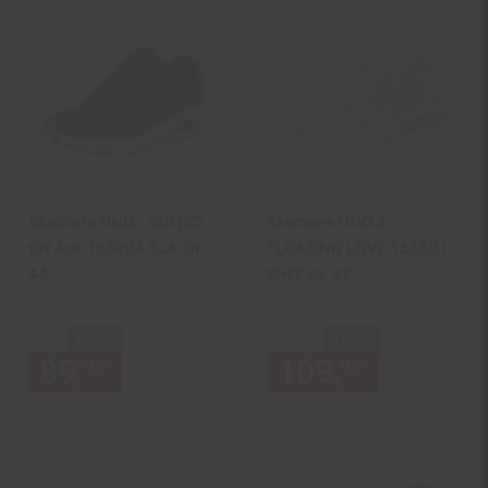
Skechers UNO - SUITED
Skechers UNO 2 -
ON AIR 183004 BLK Gr.
FLOATING LOVE 155521
44
WHT Gr. 37
NUR
NUR
89,
nur 89,
€ Sternchen Fußn
109,
nur 109,
*
*
95
95
95