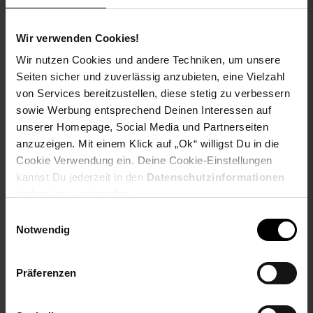
Wir verwenden Cookies!
Skechers GO WALK ARCH
Skechers GO WALK ARCH
Wir nutzen Cookies und andere Techniken, um unsere
FIT 2.0 - GRAND S
FIT SANDAL - ASTO
Seiten sicher und zuverlässig anzubieten, eine Vielzahl
216601 TPE Gr. 48
140226 NVY Gr. 36
von Services bereitzustellen, diese stetig zu verbessern
sowie Werbung entsprechend Deinen Interessen auf
NUR
NUR
unserer Homepage, Social Media und Partnerseiten
114,
nur 114,
€ Sternchen Fu
79,
nur 79,
€
*
*
95
95
95
95
anzuzeigen. Mit einem Klick auf „Ok“ willigst Du in die
Cookie Verwendung ein. Deine Cookie-Einstellungen
kannst Du jederzeit in den
Datenschutzinformationen
ändern bzw. widerrufen.
Einwilligungsauswahl
Notwendig
Präferenzen