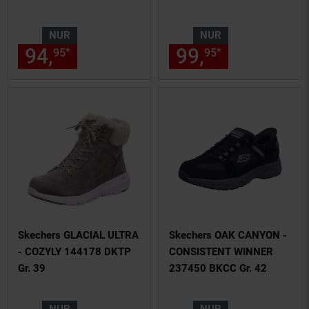
BBK Gr. 36
NUR
NUR
94,
nur 94,
€ Sternchen Fußn
99,
nur 99,
€
*
*
95
95
95
95
Skechers GLACIAL ULTRA
Skechers OAK CANYON -
- COZYLY 144178 DKTP
CONSISTENT WINNER
Gr. 39
237450 BKCC Gr. 42