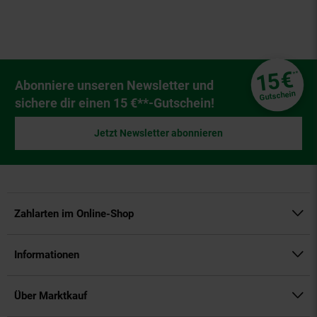
Fußzeile
€
15
**
Newsletter Anmeldung
Abonniere unseren Newsletter und
Gutschein
sichere dir einen 15 €**-Gutschein!
Jetzt Newsletter abonnieren
Zahlarten im Online-Shop
Informationen
Über Marktkauf