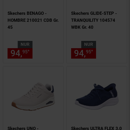
Skechers BENAGO -
Skechers GLIDE-STEP -
HOMBRE 210021 CDB Gr.
TRANQUILITY 104574
45
WBK Gr. 40
NUR
NUR
94,
nur 94,
€ Sternchen Fußn
94,
nur 94,
€
*
*
95
95
95
95
Skechers UNO -
Skechers ULTRA FLEX 3.0