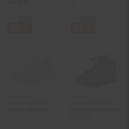
NVY Gr. 38
41
NUR
NUR
69,
nur 69,
€ Sternchen Fußn
84,
nur 84,
€
*
*
95
95
95
95
Skechers UNO LITE -
Skechers UNO GEN1 -
310384L PKSL Gr. 30
DARLING DAZE 310566L
BLK Gr. 32