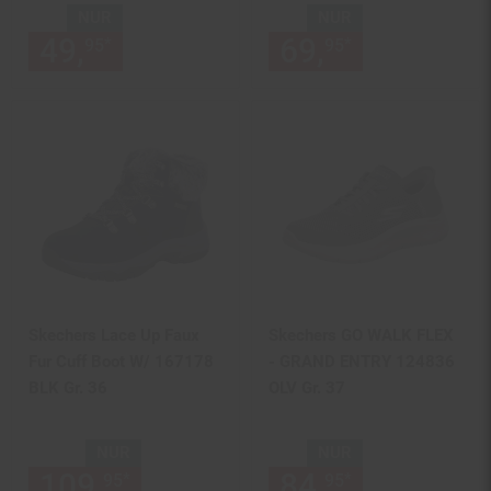
NUR
NUR
49,
nur 49,
€ Sternchen Fußn
69,
nur 69,
€
*
*
95
95
95
95
Skechers Lace Up Faux
Skechers GO WALK FLEX
Fur Cuff Boot W/ 167178
- GRAND ENTRY 124836
BLK Gr. 36
OLV Gr. 37
NUR
NUR
109,
nur 109,
€ Sternchen Fu
84,
nur 84,
€
*
*
95
95
95
95