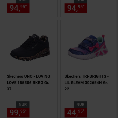
NUR
NUR
94,
nur 94,
€ Sternchen Fußn
94,
nur 94,
€
*
*
95
95
95
95
Skechers UNO - LOVING
Skechers TRI-BRIGHTS -
LOVE 155506 BKRG Gr.
LIL GLEAM 302654N Gr.
37
22
NUR
NUR
99,
nur 99,
€ Sternchen Fußn
44,
nur 44,
€
*
*
95
95
95
95