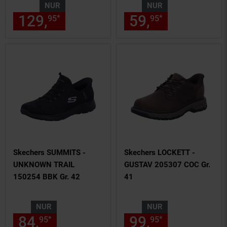
NUR
NUR
129,
nur 129,
€ Sternchen Fu
59,
nur 59,
€
*
*
95
95
95
95
Skechers SUMMITS -
Skechers LOCKETT -
UNKNOWN TRAIL
GUSTAV 205307 COC Gr.
150254 BBK Gr. 42
41
NUR
NUR
84,
nur 84,
€ Sternchen Fußn
99,
nur 99,
€
*
*
95
95
95
95