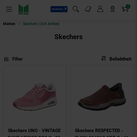
0
Payback
Markt-Angebote
Artikel
Menü
Suchfeld einblenden
Mein Konto
Markt finden
Warenkorb
Marken
Skechers
(334 Artikel)
Skechers
Sortierung
Sortierung:
Filter
Beliebtheit
Skechers UNO - VINTAGE
Skechers RESPECTED -