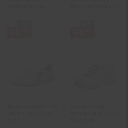
Skechers ARCH FIT 2.0 -
Skechers GLIDE-STEP
232700 NVY Gr. 45
PRO - 150420 BBK Gr. 37
NUR
NUR
99,
nur 99,
€ Sternchen Fußn
99,
nur 99,
€
*
*
95
95
95
95
Skechers HOTSHOT - FOR
Skechers D"LITES -
THE WIN 185234 LGMT
VINTAGE VISION 150245
Gr. 37
WBGD Gr. 40