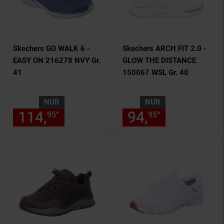
Skechers GO WALK 6 -
Skechers ARCH FIT 2.0 -
EASY ON 216278 NVY Gr.
GLOW THE DISTANCE
41
150067 WSL Gr. 40
NUR
NUR
114,
nur 114,
€ Sternchen Fu
94,
nur 94,
€
*
*
95
95
95
95