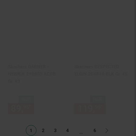
Skechers GARNER -
Skechers RESPECTED -
NEWICK 210803 ACDB
ELGIN 204810 BLK Gr. 45
Gr. 43
NUR
NUR
89,
nur 89,
€ Sternchen Fußn
119,
nur 119,
*
*
95
95
95
Listenseiten ausgelassen
1
2
3
4
6
...