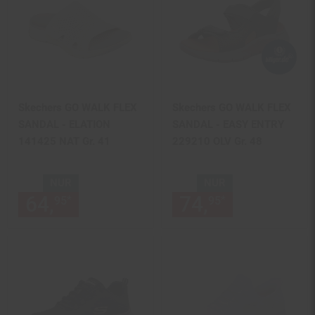
Skechers GO WALK FLEX
Skechers GO WALK FLEX
SANDAL - ELATION
SANDAL - EASY ENTRY
141425 NAT Gr. 41
229210 OLV Gr. 48
NUR
NUR
64,
nur 64,
€ Sternchen Fußn
74,
nur 74,
€
*
*
95
95
95
95