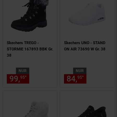
Skechers TREGO -
Skechers UNO - STAND
STORMIE 167893 BBK Gr.
ON AIR 73690 W Gr. 38
38
NUR
NUR
99,
nur 99,
€ Sternchen Fußn
84,
nur 84,
€
*
*
95
95
95
95