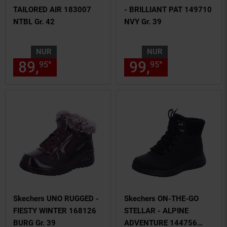
TAILORED AIR 183007
- BRILLIANT PAT 149710
NTBL Gr. 42
NVY Gr. 39
NUR
NUR
89,
nur 89,
€ Sternchen Fußn
99,
nur 99,
€
*
*
95
95
95
95
Skechers UNO RUGGED -
Skechers ON-THE-GO
FIESTY WINTER 168126
STELLAR - ALPINE
BURG Gr. 39
ADVENTURE 144756