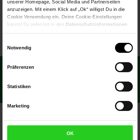
E27 Pflanzenleuchte, LED
unserer Homepage, Social Media und Partnerseiten
Wachstumslampe,
anzuzeigen. Mit einem Klick auf „Ok“ willigst Du in die
NUR
Anzuchtlampe Gemüse,
Cookie Verwendung ein. Deine Cookie-Einstellungen
49,
nur 49,
€ Sternchen Fußn
*
95
95
Pflanzenlicht,
kannst Du jederzeit in den
Datenschutzinformationen
Lampenschirm Anthrazit
ändern bzw. widerrufen.
Einwilligungsauswahl
Notwendig
Fußzeile
€
15
**
Newsletter Anmeldung
Abonniere unseren Newsletter und
Präferenzen
Gutschein
sichere dir einen 15 €**-Gutschein!
Statistiken
Jetzt Newsletter abonnieren
Marketing
Zahlarten im Online-Shop
OK