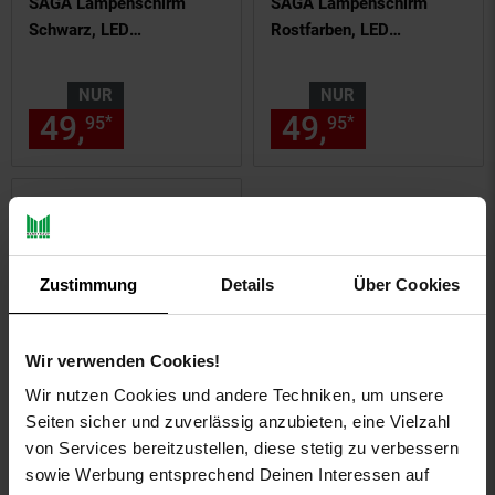
SAGA Lampenschirm
SAGA Lampenschirm
Schwarz, LED
Rostfarben, LED
Pflanzenlampe E27
Pflanzenlampe E27
Pflanzenleuchte, LED
Pflanzenleuchte, LED
NUR
NUR
Wachstumslampe,
Wachstumslampe,
49,
nur 49,
€ Sternchen Fußn
49,
nur 49,
€
*
*
95
95
95
95
Anzuchtlampe Gemüse,
Anzuchtlampe Gemüse,
Pflanzenlicht,
Pflanzenlicht,
Lampenschirm schwarz
Lampenschirm Braun
Zustimmung
Details
Über Cookies
Wir verwenden Cookies!
Wir nutzen Cookies und andere Techniken, um unsere
Venso EcoSolutions E27
Seiten sicher und zuverlässig anzubieten, eine Vielzahl
SAGA Lampenschirm
von Services bereitzustellen, diese stetig zu verbessern
Grau, LED Pflanzenlampe
sowie Werbung entsprechend Deinen Interessen auf