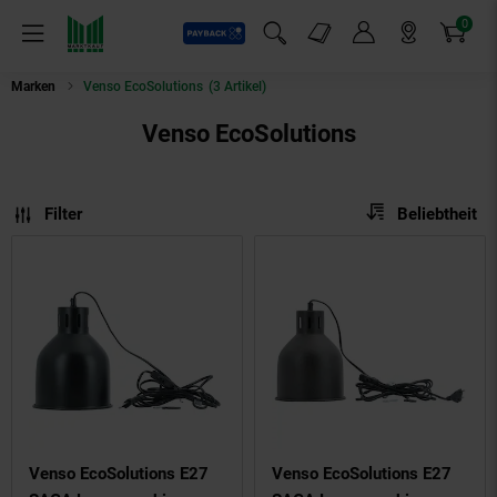
0
Payback
Markt-Angebote
Artikel
Menü
Suchfeld einblenden
Mein Konto
Markt finden
Warenkorb
Marken
Venso EcoSolutions
(3 Artikel)
Venso EcoSolutions
Sortierung
Sortierung:
Filter
Beliebtheit
Venso EcoSolutions E27
Venso EcoSolutions E27