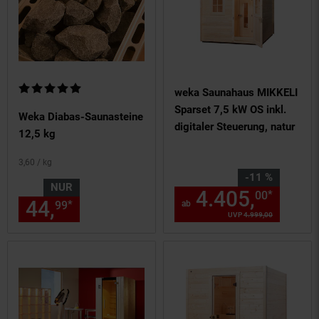
Kundenbewertung: 5 von 5 Sternen
weka Saunahaus MIKKELI
Sparset 7,5 kW OS inkl.
Weka Diabas-Saunasteine
digitaler Steuerung, natur
12,5 kg
3,
60
/ kg
Sie Sparen 11 Prozent,
-11 %
NUR
4.405,
ab 4
*
00
44,
nur 44,
€ Sternchen Fußn
*
99
99
ab
UVP
4.999,
00
UVP : 4999,
0