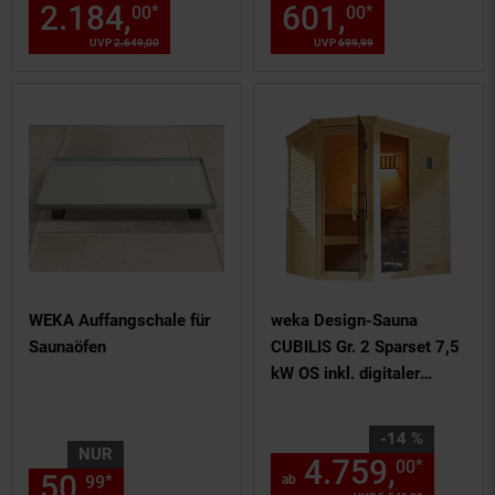
2.184,
Aktueller Preis: 2184,
601,
Aktuelle
*
*
00
00
0
UVP
2.649,
00
UVP : 2649,
00
€
UVP
699,
99
UVP : 699,
99
€
WEKA Auffangschale für
weka Design-Sauna
Saunaöfen
CUBILIS Gr. 2 Sparset 7,5
kW OS inkl. digitaler
Steuerung, Glastür und
Fenster
Sie Sparen 14 Prozent,
-14 %
NUR
4.759,
ab 4
*
00
50,
nur 50,
€ Sternchen Fußn
*
99
99
ab