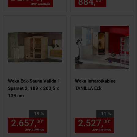
884,
nur 884,
00
UVP
2.329,
00
UVP : 2329,
00
€
Weka Eck-Sauna Valida 1
Weka Infrarotkabine
Sparset 2, 189 x 203,5 x
TANILLA Eck
139 cm
Sie Sparen 19 Prozent,
Sie Sparen 11 Prozent,
-19 %
-11 %
2.657,
Aktueller Preis: 2657,
2.527,
Aktuel
*
*
00
00
0
UVP
3.299,
00
UVP : 3299,
00
€
UVP
2.849,
00
UVP : 2849,
00
€