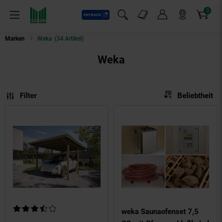
0
Payback
Markt-Angebote
Artikel
Menü
Suchfeld einblenden
Mein Konto
Markt finden
Warenkorb
Marken
Weka
(34 Artikel)
Weka
Sortierung
Sortierung:
Filter
Beliebtheit
Kundenbewertung: 3,5 von 5 Sternen
weka Saunaofenset 7,5