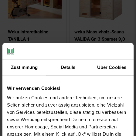
Weka Infrarotkabine
weka Massivholz-Sauna
TANILLA 1
VALIDA Gr. 3 Sparset 9,0
kW K inkl. integrierter
Steuerung, Glastür
Sie Sparen 15 Prozent,
-15 %
Zustimmung
Details
Über Cookies
2.144,
ab 2
*
00
2.181,
ab 2181,
€ Sternche
*
00
ab
00
ab
UVP
2.549,
00
UVP : 2549,
0
Wir verwenden Cookies!
Wir nutzen Cookies und andere Techniken, um unsere
Seiten sicher und zuverlässig anzubieten, eine Vielzahl
von Services bereitzustellen, diese stetig zu verbessern
sowie Werbung entsprechend Deinen Interessen auf
unserer Homepage, Social Media und Partnerseiten
anzuzeigen. Mit einem Klick auf „Ok“ willigst Du in die