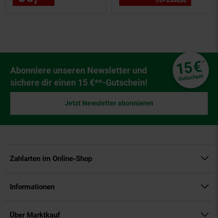
UVP
5.549,
00
UVP : 5549,
0
Fußzeile
€
15
**
Newsletter Anmeldung
Abonniere unseren Newsletter und
Gutschein
sichere dir einen 15 €**-Gutschein!
Jetzt Newsletter abonnieren
Zahlarten im Online-Shop
Informationen
Über Marktkauf