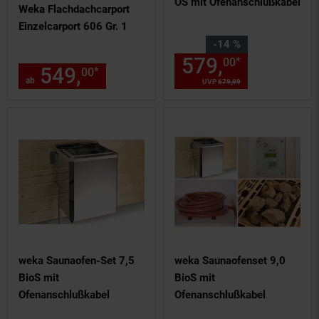
OS mit Ofenanschlußkabel
Weka Flachdachcarport
Einzelcarport 606 Gr. 1
Sie Sparen 14 Prozent,
-14 %
579,
Aktuelle
*
00
549,
ab 549,
€ Sternchen F
*
00
00
ab
UVP
679,
99
UVP : 679,
99
€
weka Saunaofen-Set 7,5
weka Saunaofenset 9,0
BioS mit
BioS mit
Ofenanschlußkabel
Ofenanschlußkabel