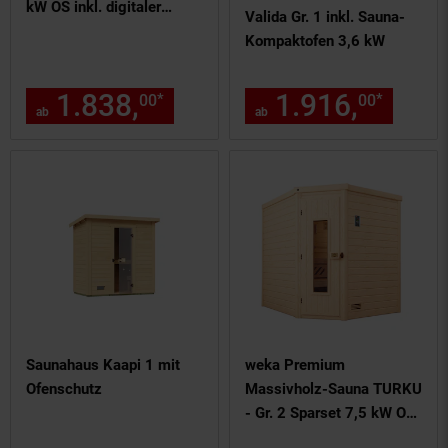
kW OS inkl. digitaler
Valida Gr. 1 inkl. Sauna-
Steuerung, Glastür
Kompaktofen 3,6 kW
1.838,
ab 1838,
1.916,
€ Sternche
ab 1
*
*
00
00
00
ab
ab
Saunahaus Kaapi 1 mit
weka Premium
Ofenschutz
Massivholz-Sauna TURKU
- Gr. 2 Sparset 7,5 kW OS
inkl. digitaler Steuerung,