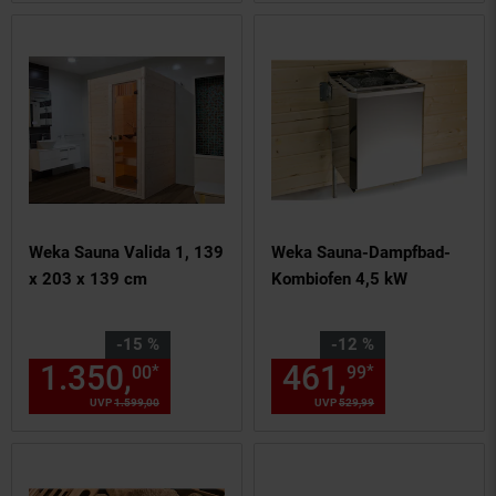
Weka Sauna Valida 1, 139
Weka Sauna-Dampfbad-
x 203 x 139 cm
Kombiofen 4,5 kW
Sie Sparen 15 Prozent,
Sie Sparen 12 Prozent,
-15 %
-12 %
1.350,
Aktueller Preis: 1350,
461,
Aktuelle
*
*
00
99
0
UVP
1.599,
00
UVP : 1599,
00
€
UVP
529,
99
UVP : 529,
99
€