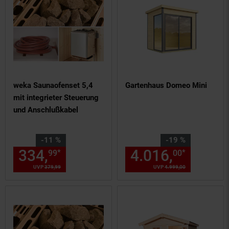
weka Saunaofenset 5,4
Gartenhaus Domeo Mini
mit integrieter Steuerung
und Anschlußkabel
Sie Sparen 11 Prozent,
Sie Sparen 19 Prozent,
-11 %
-19 %
334,
Aktueller Preis: 334,
4.016,
Aktuel
€ 
*
*
99
00
99
UVP
379,
99
UVP : 379,
99
€
UVP
4.999,
00
UVP : 4999,
00
€