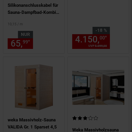
Silikonanschlusskabel für
Sauna-Dampfbad-Kombi-
Ofen 7,5 & 9,0 kW
10,
15
/ m
Sie Sparen 18 Prozent,
-18 %
NUR
4.150,
Aktuel
*
00
65,
nur 65,
€ Sternchen Fußn
*
99
99
UVP
5.099,
00
UVP : 5099,
00
€
Kundenbewertung: 3 von 5 Ste
weka Massivholz-Sauna
VALIDA Gr. 1 Sparset 4,5
Weka Massivholzsauna