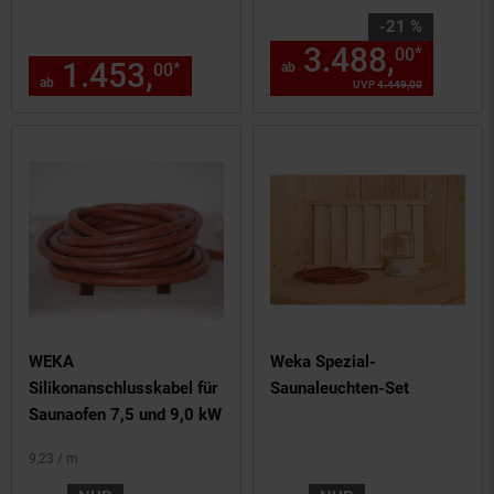
Massivholztür
Sie Sparen 21 Prozent,
-21 %
3.488,
ab 3
*
00
1.453,
ab 1453,
€ Sternche
*
00
ab
00
ab
UVP
4.449,
00
UVP : 4449,
0
WEKA
Weka Spezial-
Silikonanschlusskabel für
Saunaleuchten-Set
Saunaofen 7,5 und 9,0 kW
9,
23
/ m