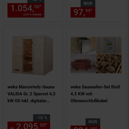
NUR
1.054,
Aktueller Preis: 1054,
*
00
0
97,
nur 97,
€
*
99
99
UVP
1.199,
00
UVP : 1199,
00
€
weka Massivholz-Sauna
weka Saunaofen-Set BioS
VALIDA Gr. 2 Sparset 4,5
4,5 KW mit
kW OS inkl. digitaler
Ofenanschlußkabel
Steuerung, Glastür
Sie Sparen 10 Prozent,
-10 %
NUR
2.095,
ab 2095,
€ Sternche
*
00
00
*
ab