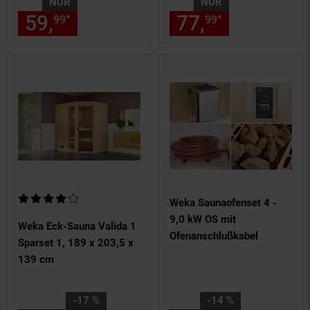
NUR
NUR
59,
nur 59,
€ Sternchen Fußn
77,
nur 77,
€
*
*
99
99
99
99
Kundenbewertung: 4 von 5 Sternen
Weka Saunaofenset 4 -
9,0 kW OS mit
Weka Eck-Sauna Valida 1
Ofenanschlußkabel
Sparset 1, 189 x 203,5 x
139 cm
Sie Sparen 17 Prozent,
Sie Sparen 14 Prozent,
-17 %
-14 %