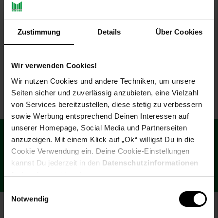
Fahrrad Getränkehalter
Trinkflaschenhalter
Flaschenhalterung Halter
Zustimmung
Details
Über Cookies
für Fahrrad Flaschen
Sie Sparen 40 Prozent,
-40 %
Zubehör
3,
Aktueller Preis: 3,
€ Stern
*
50
50
Wir verwenden Cookies!
UVP
5,
90
UVP : 5,
90
€
Wir nutzen Cookies und andere Techniken, um unsere
Seiten sicher und zuverlässig anzubieten, eine Vielzahl
von Services bereitzustellen, diese stetig zu verbessern
sowie Werbung entsprechend Deinen Interessen auf
Fußzeile
unserer Homepage, Social Media und Partnerseiten
€
15
**
Newsletter Anmeldung
Abonniere unseren Newsletter und
anzuzeigen. Mit einem Klick auf „Ok“ willigst Du in die
Gutschein
sichere dir einen 15 €**-Gutschein!
Cookie Verwendung ein. Deine Cookie-Einstellungen
kannst Du jederzeit in den
Datenschutzinformationen
Jetzt Newsletter abonnieren
ändern bzw. widerrufen.
Einwilligungsauswahl
Notwendig