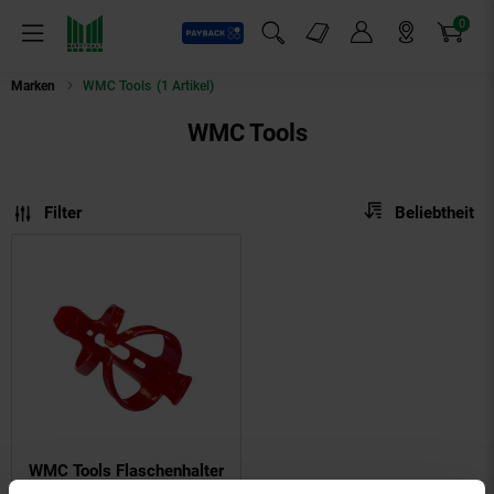
0
Payback
Markt-Angebote
Artikel
Menü
Suchfeld einblenden
Mein Konto
Markt finden
Warenkorb
Marken
WMC Tools
(1 Artikel)
WMC Tools
Sortierung
Sortierung:
Filter
Beliebtheit
WMC Tools Flaschenhalter