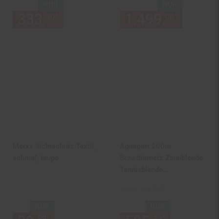
NUR
NUR
333,
nur 333,
€ Sternchen Fu
1.499,
nur 14
*
*
30
30
00
Merxx Sichtschutz Textil,
Aquagart 200m
schmal, taupe
Schattiernetz Zaunblende
Tennisblende
Windschutznetz
1 qm = 1.26 EUR
Sichtschutzzaun 90g 2m
NUR
NUR
*
*
99
99
30