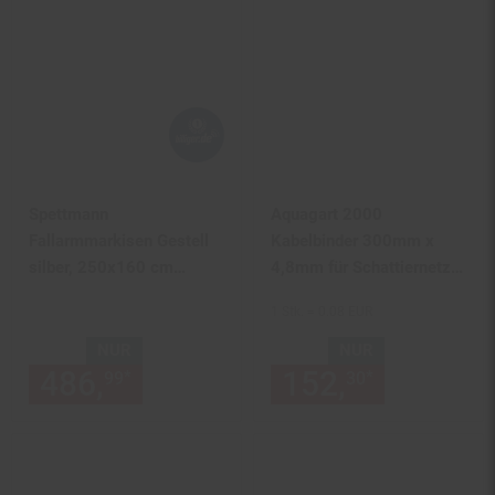
Spettmann
Aquagart 2000
Fallarmmarkisen Gestell
Kabelbinder 300mm x
silber, 250x160 cm
4,8mm für Schattiernetz
Dessin 5996 gelb/rot
Zaunblende Tennisblende
1 Stk. = 0.08 EUR
Bauzaun
NUR
NUR
486,
nur 486,
€ Sternchen Fu
152,
nur 152,
*
*
99
99
30