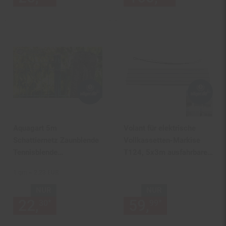
Aquagart 5m
Volant für elektrische
Schattiernetz Zaunblende
Vollkassetten-Markise
Tennisblende
T124, 5x3m ausfahrbarer
Windschutznetz
Volant Polyester ~ grau-
1 qm = 2.23 EUR
Sichtschutzzaun 90g 2m
weiß
b
NUR
NUR
22,
nur 22,
€ Sternchen Fußn
59,
nur 59,
€
*
*
30
30
99
99