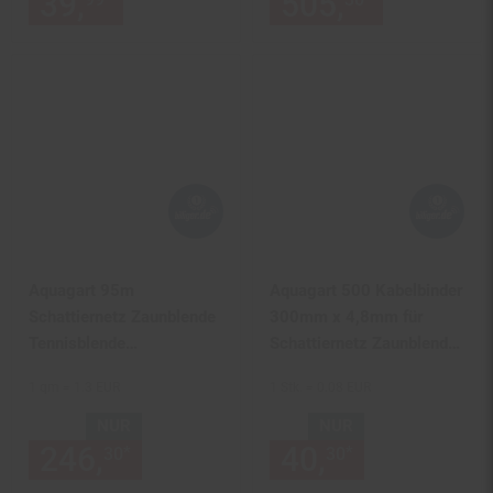
39,
nur 39,
€ Sternchen Fußn
505,
nur 505,
Aquagart 95m
Aquagart 500 Kabelbinder
Schattiernetz Zaunblende
300mm x 4,8mm für
Tennisblende
Schattiernetz Zaunblende
Windschutznetz
Tennisblende Bauzaun
1 qm = 1.3 EUR
1 Stk. = 0.08 EUR
Sichtschutzzaun 90g 2m
NUR
NUR
246,
nur 246,
€ Sternchen Fu
40,
nur 40,
€
*
*
30
30
30
30