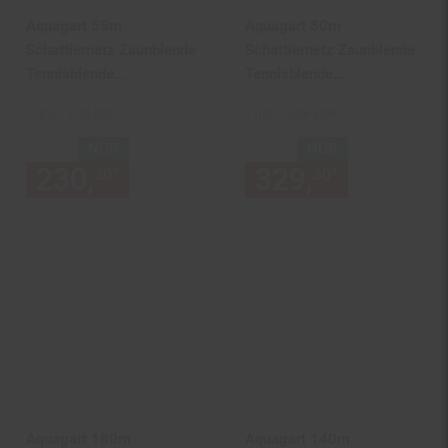
Aquagart 55m
Aquagart 80m
Schattiernetz Zaunblende
Schattiernetz Zaunblende
Tennisblende
Tennisblende
Windschutznetz
Windschutznetz
1 qm = 2.09 EUR
1 qm = 2.06 EUR
Sichtschutzzaun 150g 2m
Sichtschutzzaun 150g 2m
NUR
NUR
230,
nur 230,
€ Sternchen Fu
329,
nur 329,
*
*
30
30
30
Aquagart 180m
Aquagart 140m