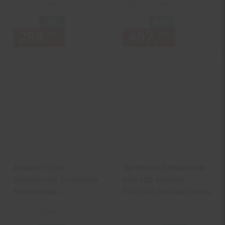
1 qm = 2.06 EUR
1 qm = 1.27 EUR
Sichtschutzzaun 150g 2m
Sichtschutzzaun 90g 2m
NUR
NUR
288,
nur 288,
€ Sternchen Fu
407,
nur 407,
*
*
30
30
30
Aquagart 130m
Spettmann Halbkassette
Schattiernetz Zaunblende
SUN LED anthrazit
Tennisblende
500x300 cm Khaki rechts
Windschutznetz
1 qm = 1.28 EUR
Sichtschutzzaun 90g 2m