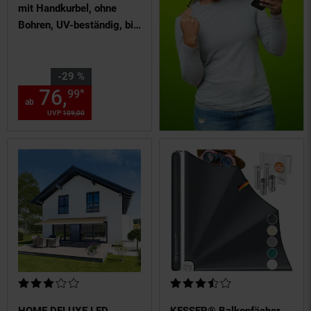
mit Handkurbel, ohne
Bohren, UV-beständig, bis
90° neigbar,
wasserabweisend
Sie Sparen 29 Prozent,
-29 %
76,
ab 76,
€ Sternchen Fuß
*
99
99
ab
UVP
109,
00
UVP : 109,
00
€
Kundenbewertung: 3 von 5 Sternen
Kundenbewertung: 3,5 von 5 S