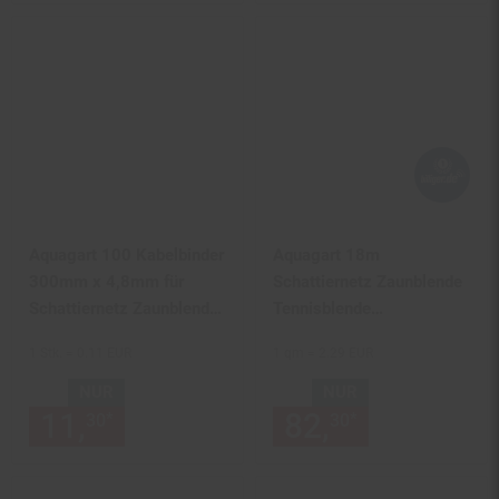
Aquagart 100 Kabelbinder
Aquagart 18m
300mm x 4,8mm für
Schattiernetz Zaunblende
Schattiernetz Zaunblende
Tennisblende
Tennisblende Bauzaun
Windschutznetz
1 Stk. = 0.11 EUR
1 qm = 2.29 EUR
Sichtschutzzaun 150g 2m
NUR
NUR
11,
nur 11,
€ Sternchen Fußn
82,
nur 82,
€
*
*
30
30
30
30