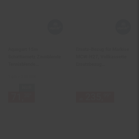
Aquagart 15m
Ersatz-Bezug für Markise
Schattiernetz Zaunblende
MCW-H27, Vollkassette
Tennisblende
Ersatzbezug
Windschutznetz
Sonnenschutz 6x3m ~
1 qm = 2.38 EUR
Sichtschutzzaun 150g 2m
Acryl creme
NUR
71,
nur 71,
€ Sternchen Fußn
235,
ab 235
*
*
30
30
99
ab