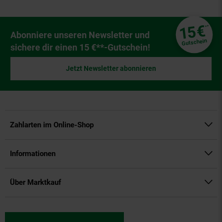
Fußzeile
€
15
**
Newsletter Anmeldung
Abonniere unseren Newsletter und
Gutschein
sichere dir einen 15 €**-Gutschein!
Jetzt Newsletter abonnieren
Zahlarten im Online-Shop
Informationen
Über Marktkauf