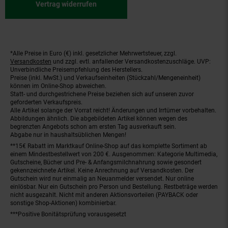
Vertrag widerrufen
*Alle Preise in Euro (€) inkl. gesetzlicher Mehrwertsteuer, zzgl.
Fußnoten
Versandkosten
und zzgl. evtl. anfallender Versandkostenzuschläge. UVP:
Unverbindliche Preisempfehlung des Herstellers.
Preise (inkl. MwSt.) und Verkaufseinheiten (Stückzahl/Mengeneinheit)
können im Online-Shop abweichen.
Statt- und durchgestrichene Preise beziehen sich auf unseren zuvor
geforderten Verkaufspreis.
Alle Artikel solange der Vorrat reicht! Änderungen und Irrtümer vorbehalten.
Abbildungen ähnlich. Die abgebildeten Artikel können wegen des
begrenzten Angebots schon am ersten Tag ausverkauft sein.
Abgabe nur in haushaltsüblichen Mengen!
**15€ Rabatt im Marktkauf Online-Shop auf das komplette Sortiment ab
einem Mindestbestellwert von 200 €. Ausgenommen: Kategorie Multimedia,
Gutscheine, Bücher und Pre- & Anfangsmilchnahrung sowie gesondert
gekennzeichnete Artikel. Keine Anrechnung auf Versandkosten. Der
Gutschein wird nur einmalig an Neuanmelder versendet. Nur online
einlösbar. Nur ein Gutschein pro Person und Bestellung. Restbeträge werden
nicht ausgezahlt. Nicht mit anderen Aktionsvorteilen (PAYBACK oder
sonstige Shop-Aktionen) kombinierbar.
***Positive Bonitätsprüfung vorausgesetzt