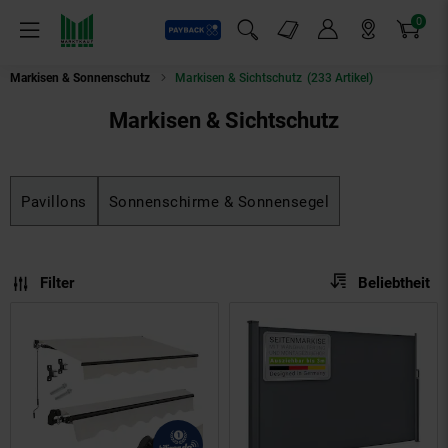
0
Payback
Markt-Angebote
Artikel
Menü
Suchfeld einblenden
Mein Konto
Markt finden
Warenkorb
Markisen & Sonnenschutz
Markisen & Sichtschutz
(233 Artikel)
Markisen & Sichtschutz
Pavillons
Sonnenschirme & Sonnensegel
Sortierung
Sortierung:
Filter
Beliebtheit