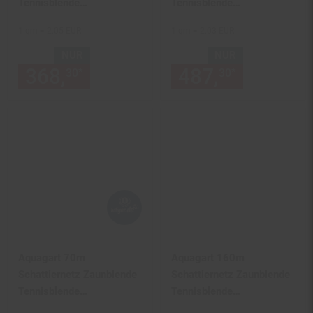
Tennisblende
Tennisblende
Windschutznetz
Windschutznetz 150g 2m
1 qm = 2.05 EUR
1 qm = 2.03 EUR
Sichtschutzzaun 150g 2m
NUR
NUR
368,
nur 368,
€ Sternchen Fu
487,
nur 487,
*
*
30
30
30
Aquagart 70m
Aquagart 160m
Schattiernetz Zaunblende
Schattiernetz Zaunblende
Tennisblende
Tennisblende
Windschutznetz
Windschutznetz