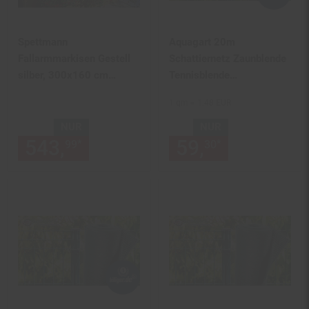
Spettmann
Aquagart 20m
Fallarmmarkisen Gestell
Schattiernetz Zaunblende
silber, 300x160 cm
Tennisblende
Dessin 5961
Windschutznetz
1 qm = 1.48 EUR
orange/braun
Sichtschutzzaun 90g 2m
NUR
NUR
543,
nur 543,
€ Sternchen Fu
59,
nur 59,
€
*
*
99
99
30
30