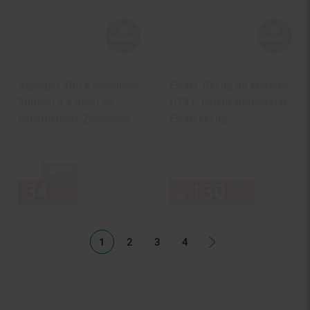
Aquagart 400 Kabelbinder
Ersatz-Bezug für Markise
300mm x 4,8mm für
H791, Gelenkarmmarkise
Schattiernetz Zaunblende
Ersatzbezug
Tennisblende Bauzaun
Sonnenschutz, 4,5x3m ~
1 Stk. = 0.09 EUR
Acryl creme
NUR
34,
nur 34,
€ Sternchen Fußn
130,
ab 130
*
*
30
30
99
ab
1
2
3
4