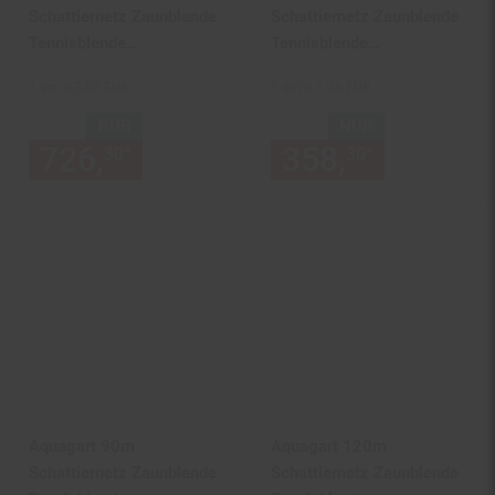
Schattiernetz Zaunblende
Schattiernetz Zaunblende
Tennisblende
Tennisblende
Windschutznetz 150g 2m
Windschutznetz
1 qm = 2.02 EUR
1 qm = 1.28 EUR
Sichtschutzzaun 90g 2m
NUR
NUR
726,
nur 726,
€ Sternchen Fu
358,
nur 358,
*
*
30
30
30
Aquagart 90m
Aquagart 120m
Schattiernetz Zaunblende
Schattiernetz Zaunblende