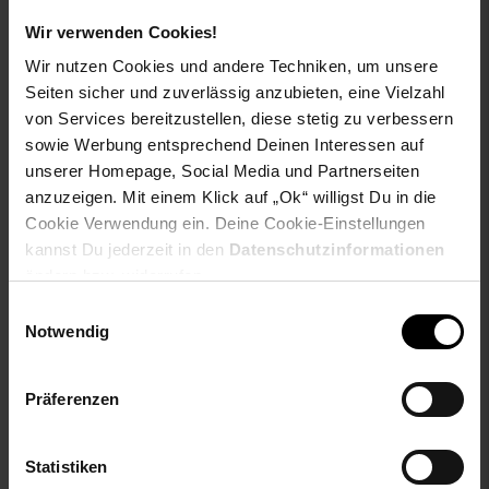
Wir verwenden Cookies!
Wir nutzen Cookies und andere Techniken, um unsere
Seiten sicher und zuverlässig anzubieten, eine Vielzahl
von Services bereitzustellen, diese stetig zu verbessern
sowie Werbung entsprechend Deinen Interessen auf
unserer Homepage, Social Media und Partnerseiten
anzuzeigen. Mit einem Klick auf „Ok“ willigst Du in die
Paragon Outdoor Outdoor
HTI-Living Tageslichtrollo
Cookie Verwendung ein. Deine Cookie-Einstellungen
Lamellen Sichtschutz für
80 x 150 Rot Marisol
kannst Du jederzeit in den
Datenschutzinformationen
Pergola Grand Tuscan 10
ändern bzw. widerrufen.
Grau | 94x234cm
Einwilligungsauswahl
Sie Sparen 16 Prozent,
-16 %
Notwendig
NUR
332,
ab 332,
€ Sternchen F
*
99
99
8,
nur 8,
€ S
*
ab
59
59
UVP
399,
00
UVP : 399,
00
€
Präferenzen
Statistiken