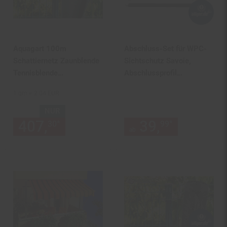
Aquagart 100m
Abschluss-Set für WPC-
Schattiernetz Zaunblende
Sichtschutz Savoie,
Tennisblende
Abschlussprofil
Windschutznetz 150g 2m
Windschutz, Alu-Pfosten
1 qm = 2.04 EUR
~ 90cm, anthrazit
NUR
407,
nur 407,
€ Sternchen Fu
39,
ab 39,
*
*
30
30
99
99
ab