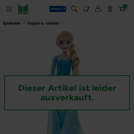
0
Payback
Markt-Angebote
Artikel
Menü
Suchfeld einblenden
Mein Konto
Markt finden
Warenkorb
Spielwaren
Puppen & -zubehör
Mattel HMJ42 - Disney Frozen - Die Eiskö