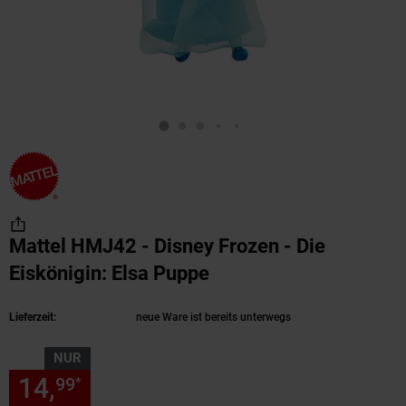
Mattel HMJ42 - Disney Frozen - Die
Eiskönigin: Elsa Puppe
(Produkt aktuell ausv
Lieferzeit:
neue Ware ist bereits unterwegs
NUR
14,
nur 14,
€ Sternchen Fußn
99
99
*