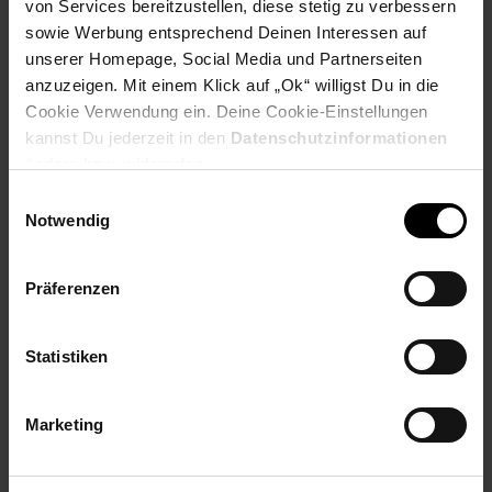
von Services bereitzustellen, diese stetig zu verbessern
sowie Werbung entsprechend Deinen Interessen auf
Produktbeschreibung
unserer Homepage, Social Media und Partnerseiten
anzuzeigen. Mit einem Klick auf „Ok“ willigst Du in die
Die Elsa-Puppe ist inspiriert von der mutigen und starken
Cookie Verwendung ein. Deine Cookie-Einstellungen
Königin aus Disneys Die Eiskönigin. Mit beweglichen
kannst Du jederzeit in den
Datenschutzinformationen
Gelenken, einem weichen Rock, geformtem Oberteil und
ändern bzw. widerrufen.
Umhang trägt sie ihr klassisches Outfit aus dem Film.
Einwilligungsauswahl
Notwendig
Ob zum Nachspielen der Lieblingsszenen oder für
fantasievolle Abenteuer – diese detailgetreue Puppe lädt
Kinder dazu ein, Elsas magische Welt zu entdecken. Farben
Präferenzen
und Designs können variieren.
Statistiken
ACHTUNG! Nicht geeignet für Kinder unter 3 Jahren, enthält
Kleinteile, die verschluckt werden können. Erstickungsgefahr!
Marketing
Artikelnummer: 2980033000