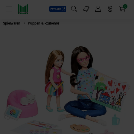
0
Payback
Markt-Angebote
Artikel
Menü
Suchfeld einblenden
Mein Konto
Markt finden
Warenkorb
Spielwaren
Puppen & -zubehör
Mattel HRG48 - Barbie - You can be anyt