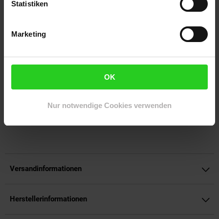
Statistiken
Weise die Botschaft, dass Kinder alles werden können, was sie
sich vorstellen.
Marketing
ACHTUNG! Nicht geeignet für Kinder unter 3 Jahren, enthält
Kleinteile, die verschluckt werden können. Erstickungsgefahr!
OK
Artikelnummer: 3151140000
Nur notwendige Cookies verwenden
EAN: 0194735175888
Artikel gehört zur Kategorie:
Puppen & -zubehör
Versandinformationen
Herstellerinformationen