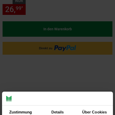
NUR
26,
nur 26,
€ Sternchen Fußn
99
99
*
In den Warenkorb
PAYBACK
Zustimmung
Details
Über Cookies