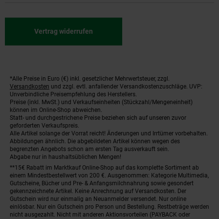
Vertrag widerrufen
*Alle Preise in Euro (€) inkl. gesetzlicher Mehrwertsteuer, zzgl.
Fußnoten
Versandkosten
und zzgl. evtl. anfallender Versandkostenzuschläge. UVP:
Unverbindliche Preisempfehlung des Herstellers.
Preise (inkl. MwSt.) und Verkaufseinheiten (Stückzahl/Mengeneinheit)
können im Online-Shop abweichen.
Statt- und durchgestrichene Preise beziehen sich auf unseren zuvor
geforderten Verkaufspreis.
Alle Artikel solange der Vorrat reicht! Änderungen und Irrtümer vorbehalten.
Abbildungen ähnlich. Die abgebildeten Artikel können wegen des
begrenzten Angebots schon am ersten Tag ausverkauft sein.
Abgabe nur in haushaltsüblichen Mengen!
**15€ Rabatt im Marktkauf Online-Shop auf das komplette Sortiment ab
einem Mindestbestellwert von 200 €. Ausgenommen: Kategorie Multimedia,
Gutscheine, Bücher und Pre- & Anfangsmilchnahrung sowie gesondert
gekennzeichnete Artikel. Keine Anrechnung auf Versandkosten. Der
Gutschein wird nur einmalig an Neuanmelder versendet. Nur online
einlösbar. Nur ein Gutschein pro Person und Bestellung. Restbeträge werden
nicht ausgezahlt. Nicht mit anderen Aktionsvorteilen (PAYBACK oder