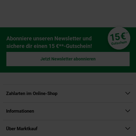
Fußzeile
€
15
**
Newsletter Anmeldung
Abonniere unseren Newsletter und
Gutschein
sichere dir einen 15 €**-Gutschein!
Jetzt Newsletter abonnieren
Zahlarten im Online-Shop
Informationen
Über Marktkauf