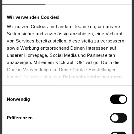
Payback Punkte
Basis°Punkte:
13
Extra°Punkte:
0
Wir verwenden Cookies!
Wir nutzen Cookies und andere Techniken, um unsere
Produktbeschreibung
Seiten sicher und zuverlässig anzubieten, eine Vielzahl
von Services bereitzustellen, diese stetig zu verbessern
Das Barbie „You can be anything“ Kunsttherapeutin Spielset
sowie Werbung entsprechend Deinen Interessen auf
inspiriert Kinder dazu, die Welt der kreativen Berufe zu
unserer Homepage, Social Media und Partnerseiten
entdecken und Empathie spielerisch zu erleben.
anzuzeigen. Mit einem Klick auf „Ok“ willigst Du in die
Cookie Verwendung ein. Deine Cookie-Einstellungen
In der Rolle der Kunsttherapeutin zeigt Barbie, wie Kreativität,
kannst Du jederzeit in den
Datenschutzinformationen
Zuhören und Einfühlungsvermögen Menschen helfen können.
Das Spielset enthält eine Barbie Puppe sowie thematisch
ändern bzw. widerrufen.
passendes Zubehör, mit dem sich unterschiedliche Therapie-
Einwilligungsauswahl
und Kreativszenen nachspielen lassen.
Notwendig
Liebevolle Details und eine hochwertige Verarbeitung sorgen
für realistischen und abwechslungsreichen Spielspaß. Durch
Präferenzen
fantasievolle Rollenspiele werden Kreativität, soziale
Kompetenzen und Ausdrucksfähigkeit gefördert. Das Set
eignet sich ideal als Geschenk und vermittelt auf spielerische