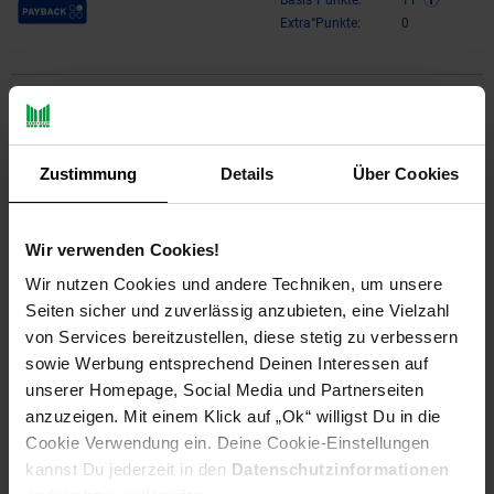
Payback Punkte
Basis°Punkte:
11
Extra°Punkte:
0
Produktbeschreibung
Diese Action-Figuren im 10 cm (weitere separat
Zustimmung
Details
Über Cookies
erhältlch)Maßstab mit ihrem pixeligen Look sehen aus, als
wären sie aus dem Minecraft-Film in die Häuser der Fans
gehüpft. Jede Figur wird mit einem Accessoire zum Spielen
Wir verwenden Cookies!
oder Aufstellen geliefert.
Wir nutzen Cookies und andere Techniken, um unsere
Die Spielfiguren sorgen mit Lichtern, Geräuschen, und anderen
Seiten sicher und zuverlässig anzubieten, eine Vielzahl
lustigen Elementen für Action, sodass der Film zum Leben
von Services bereitzustellen, diese stetig zu verbessern
erweckt wird!
sowie Werbung entsprechend Deinen Interessen auf
unserer Homepage, Social Media und Partnerseiten
Größere Figuren im 30 cm-Maßstab (separat erhältlch) sorgen
anzuzeigen. Mit einem Klick auf „Ok“ willigst Du in die
für einen größeren Eindruck beim Spielen und Ausstellen. Fans
Cookie Verwendung ein. Deine Cookie-Einstellungen
können nach ihren Lieblingsfiguren suchen oder sie alle
kannst Du jederzeit in den
Datenschutzinformationen
sammeln! Jede Figur ist separat erhältlich, je nach