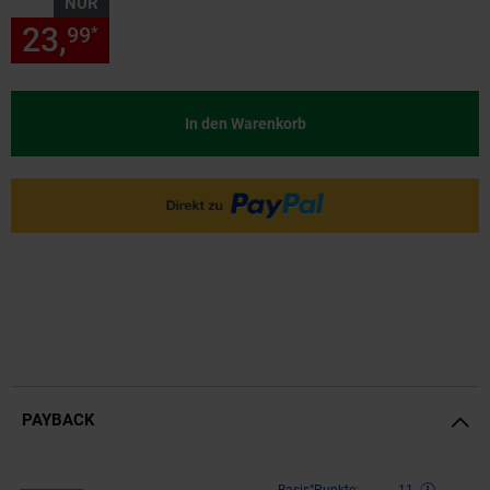
NUR
23,
nur 23,
€ Sternchen Fußn
99
99
*
In den Warenkorb
PAYBACK