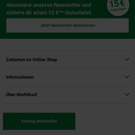
€
15
Newsletter Anmeldung
Abonniere unseren Newsletter und
Gutschein
sichere dir einen 15 €**-Gutschein!
Jetzt Newsletter abonnieren
Zahlarten im Online-Shop
Informationen
Über Marktkauf
Vertrag widerrufen