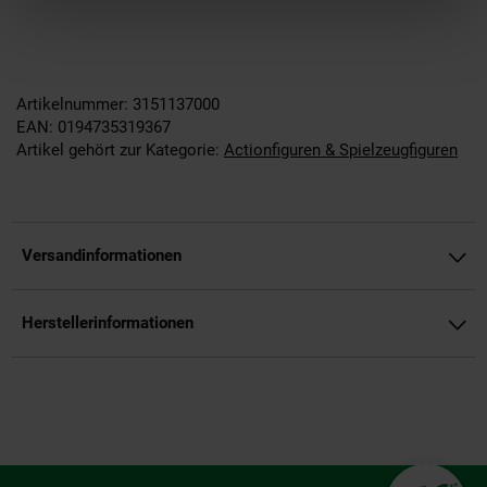
Artikelnummer: 3151137000
EAN: 0194735319367
Artikel gehört zur Kategorie:
Actionfiguren & Spielzeugfiguren
Versandinformationen
Herstellerinformationen
Fußzeile
**