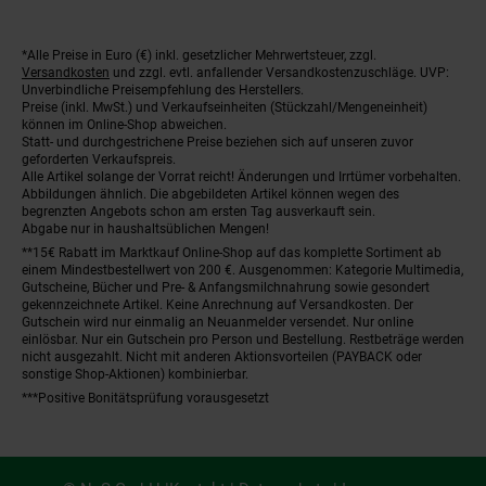
*Alle Preise in Euro (€) inkl. gesetzlicher Mehrwertsteuer, zzgl.
Fußnoten
Versandkosten
und zzgl. evtl. anfallender Versandkostenzuschläge. UVP:
Unverbindliche Preisempfehlung des Herstellers.
Preise (inkl. MwSt.) und Verkaufseinheiten (Stückzahl/Mengeneinheit)
können im Online-Shop abweichen.
Statt- und durchgestrichene Preise beziehen sich auf unseren zuvor
geforderten Verkaufspreis.
Alle Artikel solange der Vorrat reicht! Änderungen und Irrtümer vorbehalten.
Abbildungen ähnlich. Die abgebildeten Artikel können wegen des
begrenzten Angebots schon am ersten Tag ausverkauft sein.
Abgabe nur in haushaltsüblichen Mengen!
**15€ Rabatt im Marktkauf Online-Shop auf das komplette Sortiment ab
einem Mindestbestellwert von 200 €. Ausgenommen: Kategorie Multimedia,
Gutscheine, Bücher und Pre- & Anfangsmilchnahrung sowie gesondert
gekennzeichnete Artikel. Keine Anrechnung auf Versandkosten. Der
Gutschein wird nur einmalig an Neuanmelder versendet. Nur online
einlösbar. Nur ein Gutschein pro Person und Bestellung. Restbeträge werden
nicht ausgezahlt. Nicht mit anderen Aktionsvorteilen (PAYBACK oder
sonstige Shop-Aktionen) kombinierbar.
***Positive Bonitätsprüfung vorausgesetzt