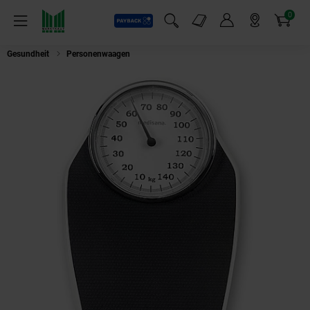
0
Payback
Markt-Angebote
Artikel
Menü
Suchfeld einblenden
Mein Konto
Markt finden
Warenkorb
Gesundheit
Personenwaagen
MEDISANA PSD Personenwaage