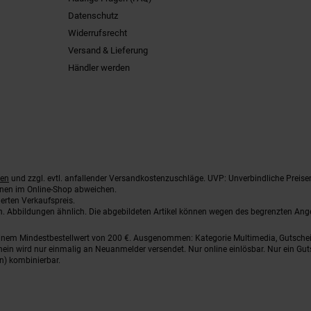
Datenschutz
Widerrufsrecht
Versand & Lieferung
Händler werden
ten
und zzgl. evtl. anfallender Versandkostenzuschläge. UVP: Unverbindliche Preise
nnen im Online-Shop abweichen.
erten Verkaufspreis.
ten. Abbildungen ähnlich. Die abgebildeten Artikel können wegen des begrenzten An
einem Mindestbestellwert von 200 €. Ausgenommen: Kategorie Multimedia, Gutsche
ein wird nur einmalig an Neuanmelder versendet. Nur online einlösbar. Nur ein Gut
n) kombinierbar.