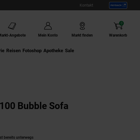
Kontakt
0
Artikel
Markt-Angebote
Mein Konto
Markt finden
Warenkorb
ie
Externer Link:
Reisen
Externer Link:
Fotoshop
Externer Link:
Apotheke
Sale
00 Bubble Sofa
kt aktuell ausverkauft)
st bereits unterwegs