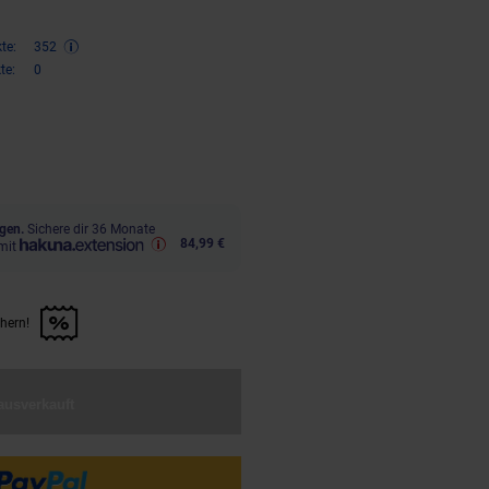
te:
352
te:
0
,
€ Sternchen Fußnote, Details 
02
gen.
Sichere dir 36 Monate
84,99 €
mit
chern!
n Artikel sichern!" anwenden
ausverkauft