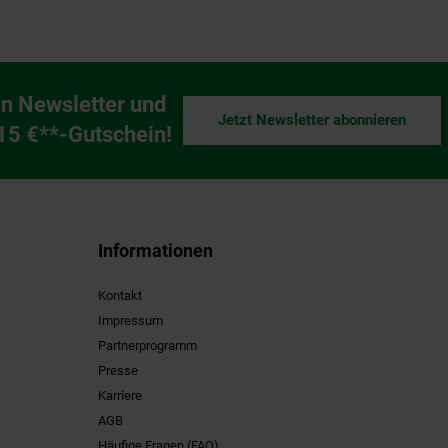
n Newsletter und
Jetzt Newsletter abonnieren
ng
 15 €**-Gutschein!
Informationen
Kontakt
Impressum
Partnerprogramm
Presse
Karriere
AGB
Häufige Fragen (FAQ)