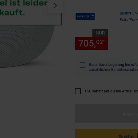
Payback Punkte
Basis°Punk
Extra°Punk
NUR
705,
nur 705
02
*
Garantieverlängerung hinzufü
zusätzlichen Garantieschutz 
15€ Rabatt auf diesen Artikel si
Promotion "15€ Rabatt auf diese
Aktuell 