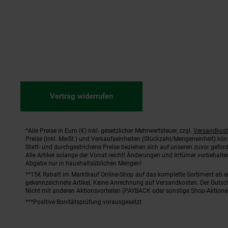
Vertrag widerrufen
*Alle Preise in Euro (€) inkl. gesetzlicher Mehrwertsteuer, zzgl.
Versandkos
Fußnoten
Preise (inkl. MwSt.) und Verkaufseinheiten (Stückzahl/Mengeneinheit) kö
Statt- und durchgestrichene Preise beziehen sich auf unseren zuvor geford
Alle Artikel solange der Vorrat reicht! Änderungen und Irrtümer vorbehal
Abgabe nur in haushaltsüblichen Mengen!
**15€ Rabatt im Marktkauf Online-Shop auf das komplette Sortiment ab 
gekennzeichnete Artikel. Keine Anrechnung auf Versandkosten. Der Gutsch
Nicht mit anderen Aktionsvorteilen (PAYBACK oder sonstige Shop-Aktione
***Positive Bonitätsprüfung vorausgesetzt