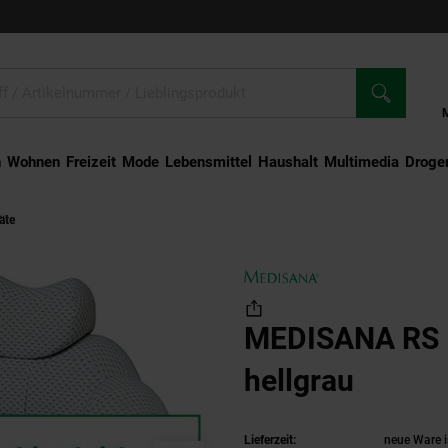
n
Wohnen
Freizeit
Mode
Lebensmittel
Haushalt
Multimedia
Droger
äte
MEDISANA RS 100 Bubble Sofa hellgrau
MEDISANA RS 1
hellgrau
(Produ
Lieferzeit:
neue Ware i