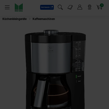
0
Payback
Markt-Angebote
Artikel
Menü
Suchfeld einblenden
Mein Konto
Markt finden
Warenkorb
Küchenkleingeräte
Kaffeemaschinen
MELITTA 1025-06 Look V Perfectio