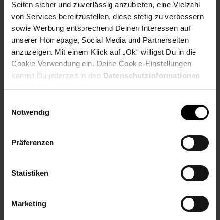
Seiten sicher und zuverlässig anzubieten, eine Vielzahl
PAYBACK
von Services bereitzustellen, diese stetig zu verbessern
sowie Werbung entsprechend Deinen Interessen auf
unserer Homepage, Social Media und Partnerseiten
Payback Punkte
Basis°Punkte:
42
anzuzeigen. Mit einem Klick auf „Ok“ willigst Du in die
Extra°Punkte:
0
Cookie Verwendung ein. Deine Cookie-Einstellungen
kannst Du jederzeit in den
Datenschutzinformationen
ändern bzw. widerrufen.
Produktbeschreibung
Einwilligungsauswahl
Notwendig
Durch den abnehmbaren Wassertank ist es leichter Waaser zu
befüllen un dzu reinigen. urch die 3-in-1 Protection können Sie
die Wasserhärte einprogrammieren und werden rechtzeitig
Präferenzen
daran erinnert, sobald eine Entkalkung ansteht. Das integrierte
Entkalkungsprogramm sorgt für eine gründliche und effektive
Entkalkung.
Statistiken
Artikelnummer: 3092537000
EAN: 4006508221875
Marketing
Artikel gehört zur Kategorie:
Kaffeemaschinen