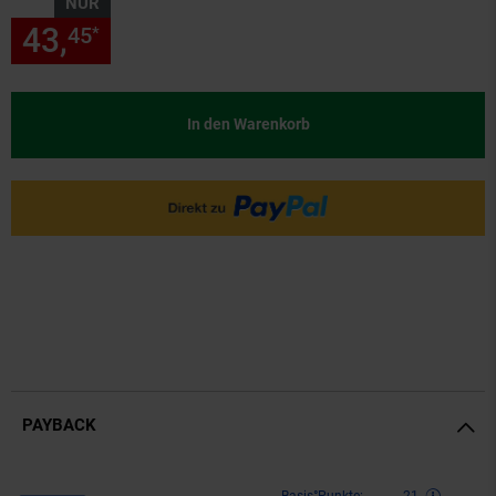
NUR
43,
nur 43,
€ Sternchen Fußn
45
45
*
In den Warenkorb
PAYBACK
Basis°Punkte:
21