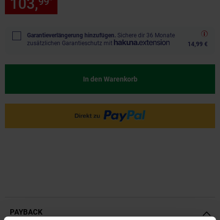
103,
nur 103,
€ Sternchen Fu
99
99
*
Garantieverlängerung hinzufügen.
Sichere dir 36 Monate
zusätzlichen Garantieschutz mit
14,99 €
In den Warenkorb
PAYBACK