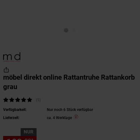
möbel direkt online Rattantruhe Rattankorb
grau
Kundenbewertung: 4,8 von 5 Sternen
(5
Kundenbewertungen
)
Verfügbarkeit:
Nur noch 6 Stück verfügbar
Lieferzeit:
ca. 4 Werktage
NUR