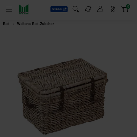
0
Payback
Markt-Angebote
Artikel
Menü
Suchfeld einblenden
Mein Konto
Markt finden
Warenkorb
Bad
Weiteres Bad-Zubehör
möbel direkt online Rattantruhe Rattankorb g