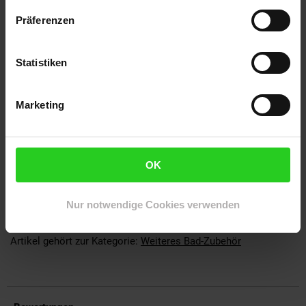
Deutschland | info@hhm24.de | +49 9571 97410: Heinz
Hofmann GmbH | Röthenstr. 3+5, 96247 Michelau,
Präferenzen
Deutschland | info@hhm24.de | +49 9571 97410
Breite ca. cm: 60
Farbe: grau
Statistiken
Höhe ca. cm: 38
KMDE: onesize
Lieferumfang: 1 Rattantruhe
Marketing
Material: Kubu-Rattan
Maße HxBxT in cm: ca. 38x60x40
Tiefe ca. cm: 40
OK
Versand: Paketversand
Wohnstil: modern
Nur notwendige Cookies verwenden
Artikelnummer: 1119566000
EAN: 4046884010373
Artikel gehört zur Kategorie:
Weiteres Bad-Zubehör