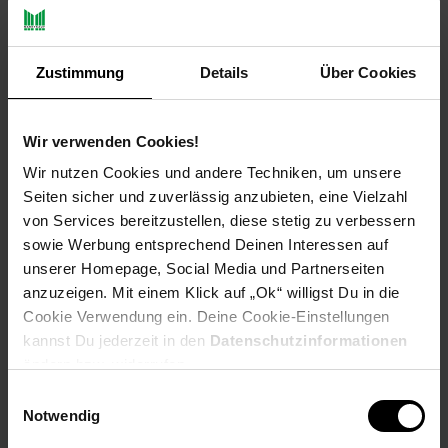
Payback Punkte
Basis°Punkte:
51
Extra°Punkte:
0
Zustimmung
Details
Über Cookies
Wir verwenden Cookies!
Produktbeschreibung
Wir nutzen Cookies und andere Techniken, um unsere
Seiten sicher und zuverlässig anzubieten, eine Vielzahl
Praktische Rattantruhe mit aufklappbarem Deckel und
von Services bereitzustellen, diese stetig zu verbessern
reichlich Stauraum dahinter. Rahmen aus Rattan, mit
Rattanrohr, handgeflochten, grau gewischt. 2 Tragegriffe und
sowie Werbung entsprechend Deinen Interessen auf
Verschluss-Schnallen, mit Kunstleder braun (100%
unserer Homepage, Social Media und Partnerseiten
Polyvinylchlorid). Stauraum ca. B. 52 x T. 34 x H. 33 cm.
anzuzeigen. Mit einem Klick auf „Ok“ willigst Du in die
Cookie Verwendung ein. Deine Cookie-Einstellungen
EU Verantwortliche Person E-mail: info@hhm24.de
kannst Du jederzeit in den
Datenschutzinformationen
Hersteller: Nur für den Hausgebrauch
ändern bzw. widerrufen.
Kontaktadresse für Produktsicherheit: Heinz Hofmann
GmbH | Röthenstr. 3+5, 96247 Michelau, Deutschland |
Einwilligungsauswahl
info@hhm24.de | +49 9571 97410
Notwendig
Heinz Hofmann GmbH | Röthenstr. 3+5, 96247 Michelau,