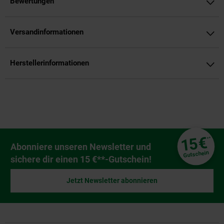
Bewertungen
Versandinformationen
Herstellerinformationen
Fußzeile
€
15
**
Newsletter Anmeldung
Abonniere unseren Newsletter und
Gutschein
sichere dir einen 15 €**-Gutschein!
Jetzt Newsletter abonnieren