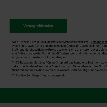
Vertrag widerrufen
*Alle Preise in Euro (€) inkl. gesetzlicher Mehrwertsteuer, zzgl.
Versandkos
Fußnoten
Preise (inkl. MwSt.) und Verkaufseinheiten (Stückzahl/Mengeneinheit) kö
Statt- und durchgestrichene Preise beziehen sich auf unseren zuvor geford
Alle Artikel solange der Vorrat reicht! Änderungen und Irrtümer vorbehal
Abgabe nur in haushaltsüblichen Mengen!
**15€ Rabatt im Marktkauf Online-Shop auf das komplette Sortiment ab 
gekennzeichnete Artikel. Keine Anrechnung auf Versandkosten. Der Gutsch
Nicht mit anderen Aktionsvorteilen (PAYBACK oder sonstige Shop-Aktione
***Positive Bonitätsprüfung vorausgesetzt