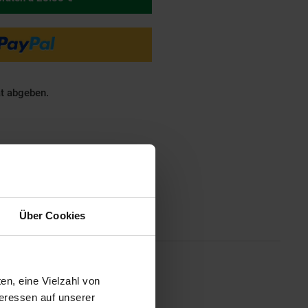
ät abgeben.
Über Cookies
Altgeräterücknahme
en, eine Vielzahl von
tor: BAFANG 250W/max.500W, in
: 110 kmGeschwindigkeit: Mit
teressen auf unserer