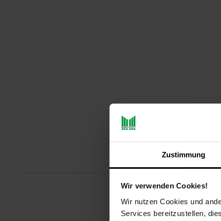
Zustimmung
Produktbeschreibu
Wir verwenden Cookies!
Wir nutzen Cookies und ander
MTF Road 3.2 W E-Bike 17Zoll 
Hinterradnabe, 32 N.mEmpfohlen
Services bereitzustellen, di