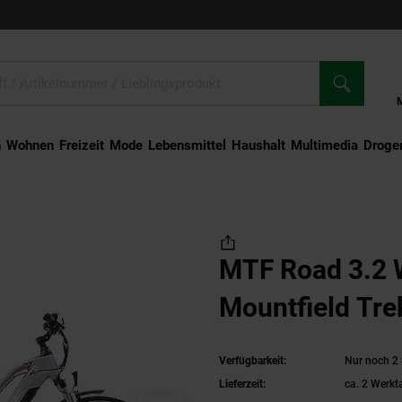
n
Wohnen
Freizeit
Mode
Lebensmittel
Haushalt
Multimedia
Droger
17Zoll Mountfield Trekking Fahrrad
MTF Road 3.2 W
Mountfield Tre
Verfügbarkeit:
Nur noch 2 
Lieferzeit:
ca. 2 Werkt