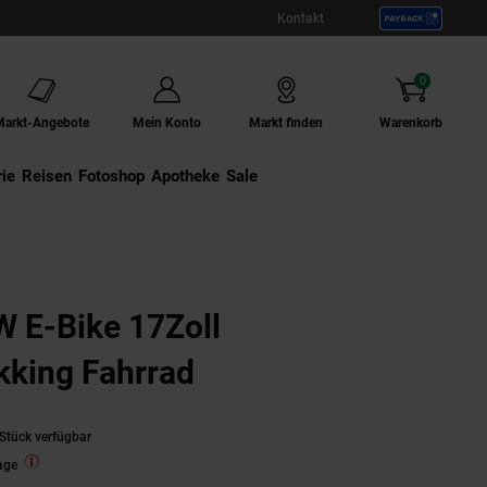
Kontakt
0
Artikel
Markt-Angebote
Mein Konto
Markt finden
Warenkorb
ie
Externer Link:
Reisen
Externer Link:
Fotoshop
Externer Link:
Apotheke
Sale
 E-Bike 17Zoll
kking Fahrrad
Stück verfügbar
age