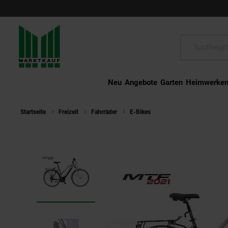
Schließen
Suche:
Neu
Angebote
Garten
Heimwerke
Startseite
Freizeit
Fahrräder
E-Bikes
MTF Road 3.2 W E-Bike 