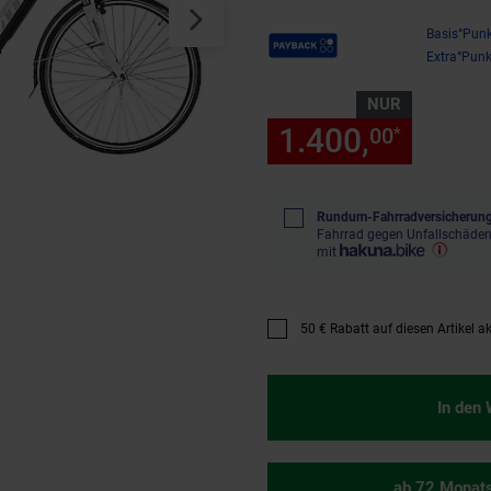
Payback Punkte
Basis°Punk
Extra°Punk
NUR
1.400,
nur 1
00
*
Rundum-Fahrradversicherung
Fahrrad gegen Unfallschäden
mit
50 € Rabatt auf diesen Artikel ak
Promotion "50 € Rabatt auf dies
In den
ab 72 Monat