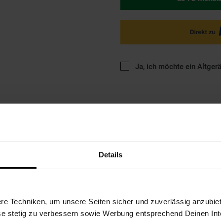
Ja, ich möchte ein Altger
Details
ng
Versandinformationen
Herstellerinformationen
e Techniken, um unsere Seiten sicher und zuverlässig anzubiet
Material Rahmen: Alu 6061Akku: OptionalRahmen: 17"Räder: 28"Mo
e Batterie: Li-ion 36V/14,5 Ah (522 Wh) SAMSUNGMax. Reichweite
ese stetig zu verbessern sowie Werbung entsprechend Deinen In