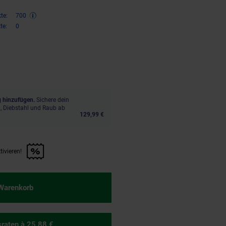
te:
700
te:
0
400,
€ Sternchen Fußnote, Detai
00
 hinzufügen.
Sichere dein
, Diebstahl und Raub ab
129,99 €
tivieren!
en Artikel aktivieren!" anwenden
 Warenkorb
sraten
à 25.88 €