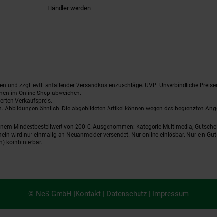
Händler werden
ten
und zzgl. evtl. anfallender Versandkostenzuschläge. UVP: Unverbindliche Preise
nnen im Online-Shop abweichen.
erten Verkaufspreis.
ten. Abbildungen ähnlich. Die abgebildeten Artikel können wegen des begrenzten An
einem Mindestbestellwert von 200 €. Ausgenommen: Kategorie Multimedia, Gutsche
ein wird nur einmalig an Neuanmelder versendet. Nur online einlösbar. Nur ein Gut
n) kombinierbar.
© NeS GmbH |
Kontakt
|
Datenschutz
|
Impressum