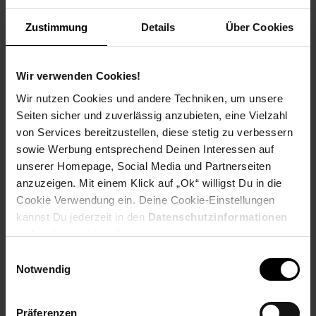
Zustimmung
Details
Über Cookies
PAYBACK
Wir verwenden Cookies!
Wir nutzen Cookies und andere Techniken, um unsere
Payback Punkte
Basis°Punkte:
289
Extra°Punkte:
0
Seiten sicher und zuverlässig anzubieten, eine Vielzahl
von Services bereitzustellen, diese stetig zu verbessern
sowie Werbung entsprechend Deinen Interessen auf
unserer Homepage, Social Media und Partnerseiten
Produktbeschreibung
anzuzeigen. Mit einem Klick auf „Ok“ willigst Du in die
Cookie Verwendung ein. Deine Cookie-Einstellungen
Mülltonnenbox Anthrazit mit Holzoptik für 3
kannst Du jederzeit in den
Datenschutzinformationen
MülltonnenHauptmerkmaleDie Mülltonnenboxen bieten nicht
ändern bzw. widerrufen.
nur eine stilvolle Lösung zur Müllaufbewahrung im
Außenbereich – sie sind echte Gestaltungselemente für
Einwilligungsauswahl
moderne Gärten. Ob für private Gärten, Wohnanlagen oder
Notwendig
öffentliche Außenflächen: Unsere Boxen verbinden Funktion
und Design auf höchstem Niveau.VorteileDank der
eingebauten Gasdruckfedern lassen sich die Boxen ganz
Präferenzen