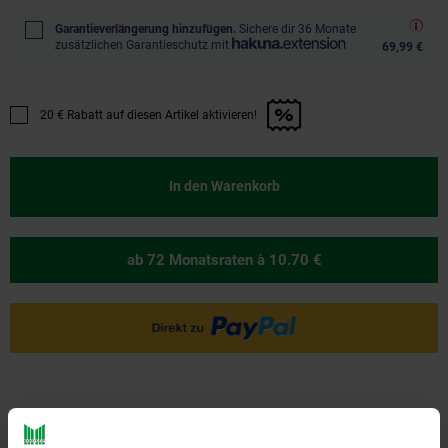
Garantieverlängerung hinzufügen.
Sichere dir 36 Monate
zusätzlichen Garantieschutz mit
69,99 €
20 € Rabatt auf diesen Artikel aktivieren!
Promotion "20 € Rabatt auf diesen Artikel aktivieren!" anwenden
In den Warenkorb
ab 72 Monatsraten
à 10.70 €