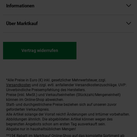
Informationen
Über Marktkauf
Vertrag widerrufen
*Alle Preise in Euro (€) inkl. gesetzlicher Mehrwertsteuer, zzgl.
Fußnoten
Versandkosten
und zzgl. evtl. anfallender Versandkostenzuschläge. UVP:
Unverbindliche Preisempfehlung des Herstellers.
Preise (inkl. MwSt.) und Verkaufseinheiten (Stückzahl/Mengeneinheit)
können im Online-Shop abweichen.
Statt- und durchgestrichene Preise beziehen sich auf unseren zuvor
geforderten Verkaufspreis.
Alle Artikel solange der Vorrat reicht! Änderungen und Irrtümer vorbehalten.
Abbildungen ähnlich. Die abgebildeten Artikel können wegen des
begrenzten Angebots schon am ersten Tag ausverkauft sein.
Abgabe nur in haushaltsüblichen Mengen!
**15€ Rabatt im Marktkauf Online-Shop auf das komplette Sortiment ab