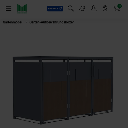
0
Payback
Markt-Angebote
Artikel
Menü
Suchfeld einblenden
Mein Konto
Markt finden
Warenkorb
Gartenmöbel
Garten-Aufbewahrungsboxen
Mülltonnenbox Anthrazit mit