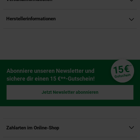
Herstellerinformationen
Fußzeile
€
15
**
Newsletter Anmeldung
Abonniere unseren Newsletter und
Gutschein
sichere dir einen 15 €**-Gutschein!
Jetzt Newsletter abonnieren
Zahlarten im Online-Shop