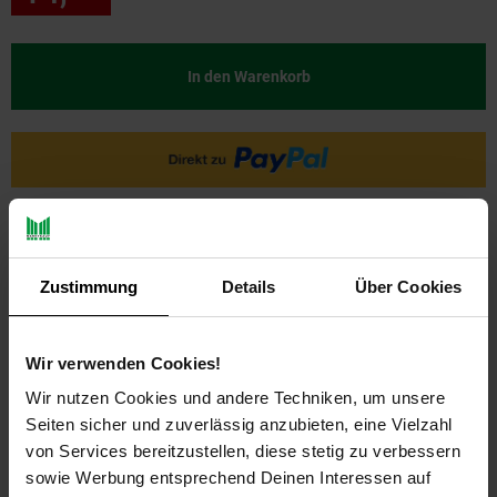
In den Warenkorb
Zustimmung
Details
Über Cookies
Wir verwenden Cookies!
PAYBACK
Wir nutzen Cookies und andere Techniken, um unsere
Seiten sicher und zuverlässig anzubieten, eine Vielzahl
Payback Punkte
Basis°Punkte:
7
von Services bereitzustellen, diese stetig zu verbessern
Extra°Punkte:
0
sowie Werbung entsprechend Deinen Interessen auf