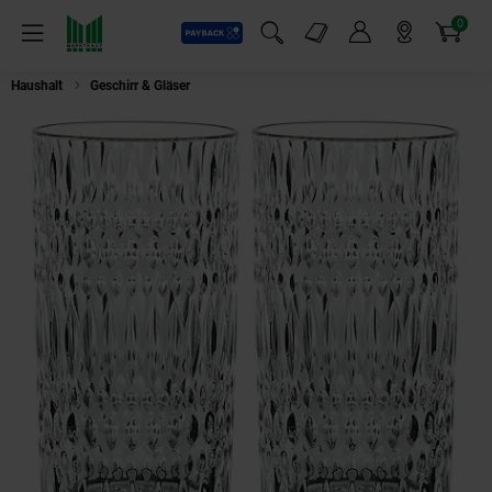
0
Payback
Markt-Angebote
Artikel
Menü
Suchfeld einblenden
Mein Konto
Markt finden
Warenkorb
Haushalt
Geschirr & Gläser
Nachtmann, 2-teiliges Latte Macchiato Set La