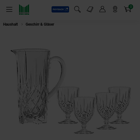
0
Payback
Markt-Angebote
Artikel
Menü
Suchfeld einblenden
Mein Konto
Markt finden
Warenkorb
Haushalt
Geschirr & Gläser
Nachtmann Noblesse Krug 5tlg. Kristallglas