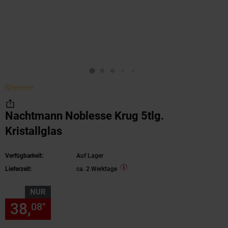
Nachtmann Noblesse Krug 5tlg.
Kristallglas
Verfügbarkeit:
Auf Lager
Lieferzeit:
ca. 2 Werktage
NUR
38,
nur 38,
€ Sternchen Fußn
08
08
*