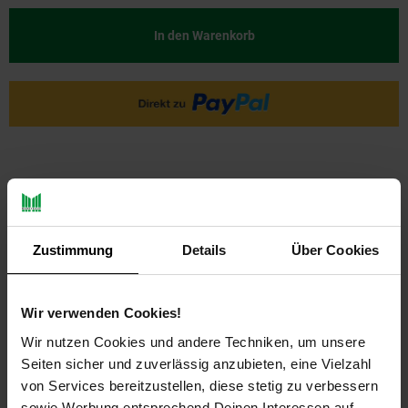
In den Warenkorb
Zustimmung
Details
Über Cookies
PAYBACK
Wir verwenden Cookies!
Wir nutzen Cookies und andere Techniken, um unsere
Payback Punkte
Basis°Punkte:
19
Extra°Punkte:
0
Seiten sicher und zuverlässig anzubieten, eine Vielzahl
von Services bereitzustellen, diese stetig zu verbessern
sowie Werbung entsprechend Deinen Interessen auf