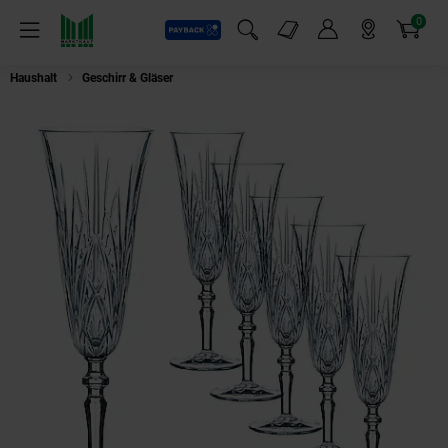
0
Payback
Markt-Angebote
Artikel
Menü
Suchfeld einblenden
Mein Konto
Markt finden
Warenkorb
Haushalt
Geschirr & Gläser
Nachtmann Palais Sektspitz 6er Set