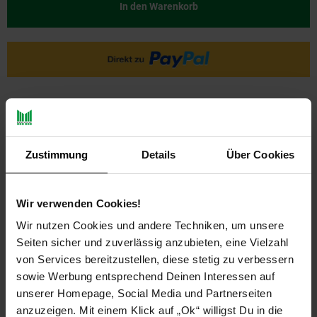
In den Warenkorb
Zustimmung
Details
Über Cookies
PAYBACK
Wir verwenden Cookies!
Wir nutzen Cookies und andere Techniken, um unsere
Seiten sicher und zuverlässig anzubieten, eine Vielzahl
Payback Punkte
Basis°Punkte:
21
von Services bereitzustellen, diese stetig zu verbessern
Extra°Punkte:
0
sowie Werbung entsprechend Deinen Interessen auf
unserer Homepage, Social Media und Partnerseiten
anzuzeigen. Mit einem Klick auf „Ok“ willigst Du in die
Produktbeschreibung