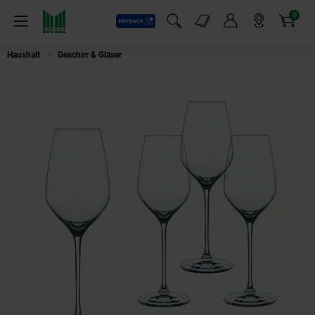
0
Payback
Markt-Angebote
Artikel
Menü
Suchfeld einblenden
Mein Konto
Markt finden
Warenkorb
Haushalt
Geschirr & Gläser
Nachtmann Supreme Weißwein 4er Set