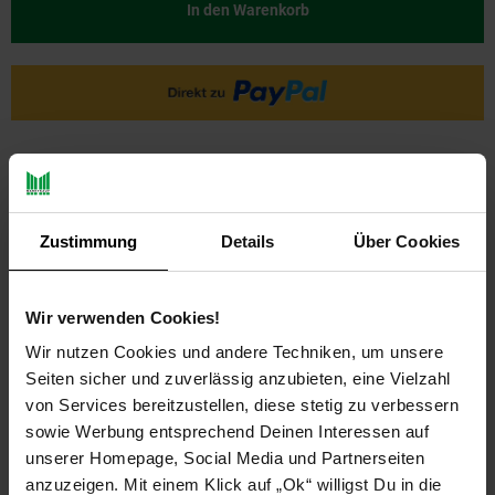
In den Warenkorb
Zustimmung
Details
Über Cookies
PAYBACK
Wir verwenden Cookies!
Wir nutzen Cookies und andere Techniken, um unsere
Seiten sicher und zuverlässig anzubieten, eine Vielzahl
Payback Punkte
Basis°Punkte:
17
von Services bereitzustellen, diese stetig zu verbessern
Extra°Punkte:
0
sowie Werbung entsprechend Deinen Interessen auf
unserer Homepage, Social Media und Partnerseiten
anzuzeigen. Mit einem Klick auf „Ok“ willigst Du in die
Produktbeschreibung