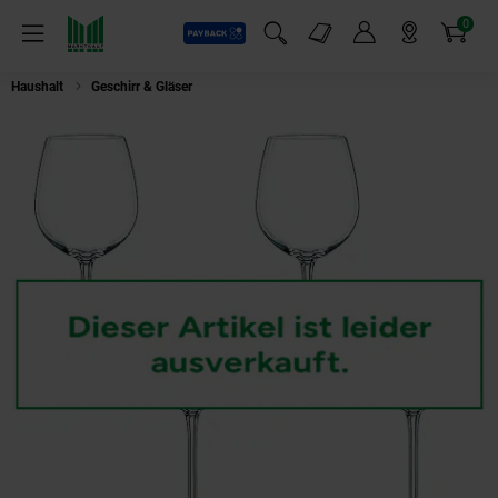
0
Payback
Markt-Angebote
Artikel
Menü
Suchfeld einblenden
Mein Konto
Markt finden
Warenkorb
Haushalt
Geschirr & Gläser
Nachtmann Weißweinglas gross Vivendi 4tlg