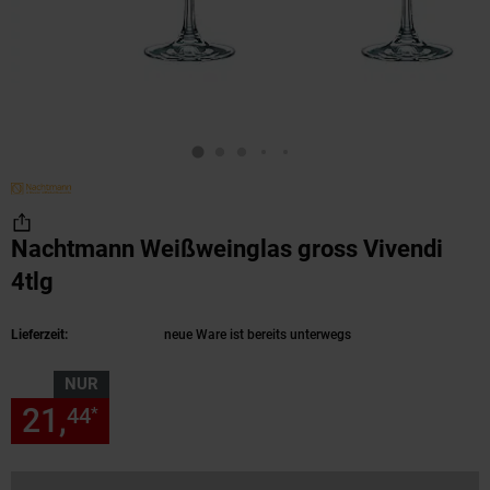
Nachtmann Weißweinglas gross Vivendi
4tlg
(Produkt aktuell ausverkauft)
Lieferzeit:
neue Ware ist bereits unterwegs
NUR
21,
nur 21,
€ Sternchen Fußn
44
44
*