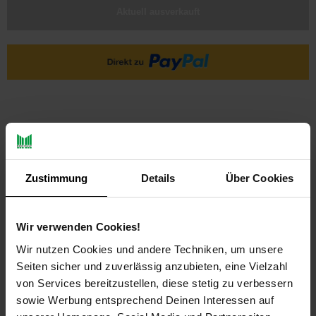
Aktuell ausverkauft
Zustimmung
Details
Über Cookies
PAYBACK
Wir verwenden Cookies!
Payback Punkte
Basis°Punkte:
10
Wir nutzen Cookies und andere Techniken, um unsere
Extra°Punkte:
0
Seiten sicher und zuverlässig anzubieten, eine Vielzahl
von Services bereitzustellen, diese stetig zu verbessern
sowie Werbung entsprechend Deinen Interessen auf
Produktbeschreibung