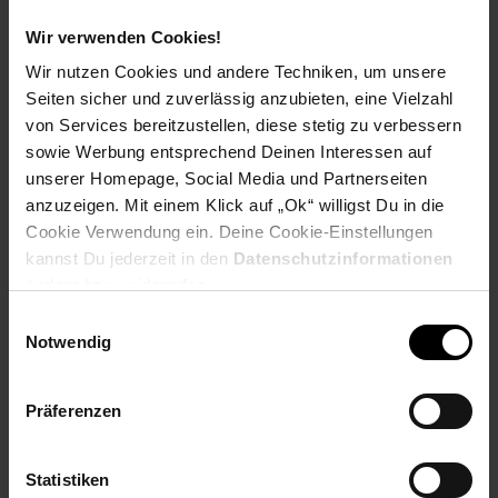
Tiefe: 30 cm
Innenmaße je Schublade (BxHxT): 32 x 11 x 23 cm
Wir verwenden Cookies!
Innenmaße offenes Staufach (BxHxT): 37 x 14 x 28 cm
Wir nutzen Cookies und andere Techniken, um unsere
Holzstärke: ca. 1,5 cm
Seiten sicher und zuverlässig anzubieten, eine Vielzahl
Metallstärke: 1,5 cm
von Services bereitzustellen, diese stetig zu verbessern
Weitere Abmessungen findest Du im Maßbild
sowie Werbung entsprechend Deinen Interessen auf
unserer Homepage, Social Media und Partnerseiten
Farbe
anzuzeigen. Mit einem Klick auf „Ok“ willigst Du in die
Korpus und Schubladenfronten: warmes Hellbraun
Cookie Verwendung ein. Deine Cookie-Einstellungen
Beine, Griffe und Schubladenrahmen: Schwarz
kannst Du jederzeit in den
Datenschutzinformationen
ändern bzw. widerrufen.
Besonderheiten
Einwilligungsauswahl
Notwendig
Jeder Nachtschrank wurde in Handarbeit gefertigt und ist
daher ein absolutes Unikat
Da es sich um ein Naturprodukt handelt, kann es zu
Präferenzen
Farbabweichungen oder Unebenheiten kommen
Die Schubladen sind durch einen Drehstopper komplett
herausnehmbar
Statistiken
Anti-Rutsch-Noppen schützen den Fußboden und das