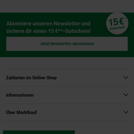
Fußzeile
€
15
**
Newsletter Anmeldung
Abonniere unseren Newsletter und
Gutschein
sichere dir einen 15 €**-Gutschein!
Jetzt Newsletter abonnieren
Zahlarten im Online-Shop
Informationen
Über Marktkauf