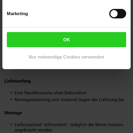
Metall vor unschönen Kratzern
Aufgrund der Größe ist das Nachtkästchen ideal für
Boxspringbetten geeignet
Marketing
Empfohlene Maximalbelastbarkeit je Schublade und
Fach: 5 kg // Ablagefläche: 10 kg
Material
OK
Korpus und Schubladenfronten: Mango Massivholz,
hellbraun lackiert und zusätzlich mit Klarlack beschichtet
Nur notwendige Cookies verwenden
Beine, Griffe und Schubladenrahmen: pulverbeschichtetes
Eisen
Lieferumfang
Eine Nachtkonsole ohne Dekoration
Montageanleitung und -material liegen der Lieferung bei
Montage
Lieferzustand: teilmontiert - lediglich die Beine müssen
angebracht werden