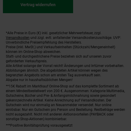
Vertrag widerrufen
*Alle Preise in Euro (€) inkl. gesetzlicher Mehrwertsteuer, zzgl.
Fußnoten
Versandkosten
und zzgl. evtl. anfallender Versandkostenzuschläge. UVP:
Unverbindliche Preisempfehlung des Herstellers.
Preise (inkl. MwSt.) und Verkaufseinheiten (Stückzahl/Mengeneinheit)
können im Online-Shop abweichen.
Statt- und durchgestrichene Preise beziehen sich auf unseren zuvor
geforderten Verkaufspreis.
Alle Artikel solange der Vorrat reicht! Änderungen und Irrtümer vorbehalten.
Abbildungen ähnlich. Die abgebildeten Artikel können wegen des
begrenzten Angebots schon am ersten Tag ausverkauft sein.
Abgabe nur in haushaltsüblichen Mengen!
**15€ Rabatt im Marktkauf Online-Shop auf das komplette Sortiment ab
einem Mindestbestellwert von 200 €. Ausgenommen: Kategorie Multimedia,
Gutscheine, Bücher und Pre- & Anfangsmilchnahrung sowie gesondert
gekennzeichnete Artikel. Keine Anrechnung auf Versandkosten. Der
Gutschein wird nur einmalig an Neuanmelder versendet. Nur online
einlösbar. Nur ein Gutschein pro Person und Bestellung. Restbeträge werden
nicht ausgezahlt. Nicht mit anderen Aktionsvorteilen (PAYBACK oder
sonstige Shop-Aktionen) kombinierbar.
***Positive Bonitätsprüfung vorausgesetzt