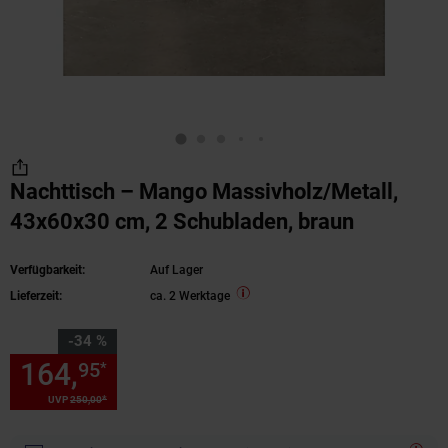
Nachttisch – Mango Massivholz/Metall,
43x60x30 cm, 2 Schubladen, braun
Verfügbarkeit:
Auf Lager
Lieferzeit:
ca. 2 Werktage
Sie Sparen 34 Prozent,
-34 %
164,
Sie Sparen 34 Prozent, 1
95
*
*
UVP
250,
00
UVP : 250,
00
€