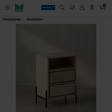
0
Payback
Markt-Angebote
Artikel
Menü
Suchfeld einblenden
Mein Konto
Markt finden
Warenkorb
Schlafzimmer
Nachttische
Nachttisch – Mango Massivholz/Metall, 43x6